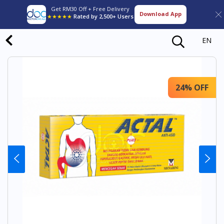
Get RM30 Off + Free Delivery
Download App
★★★★★
Rated by 2,500+ Users
EN
24% OFF