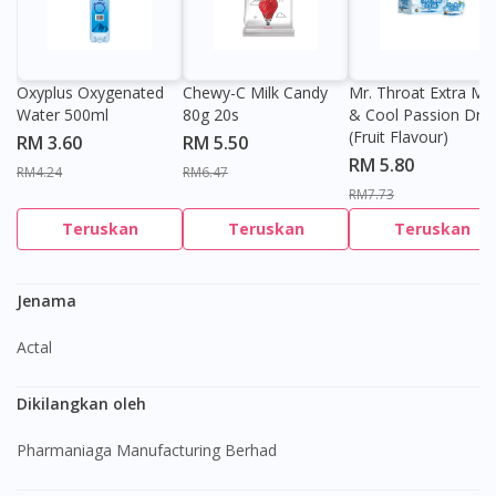
Oxyplus Oxygenated
Chewy-C Milk Candy
Mr. Throat Extra Min
Water 500ml
80g 20s
& Cool Passion Dro
(Fruit Flavour)
RM 3.60
RM 5.50
RM 5.80
RM4.24
RM6.47
RM7.73
Teruskan
Teruskan
Teruskan
Jenama
Actal
Dikilangkan oleh
Pharmaniaga Manufacturing Berhad