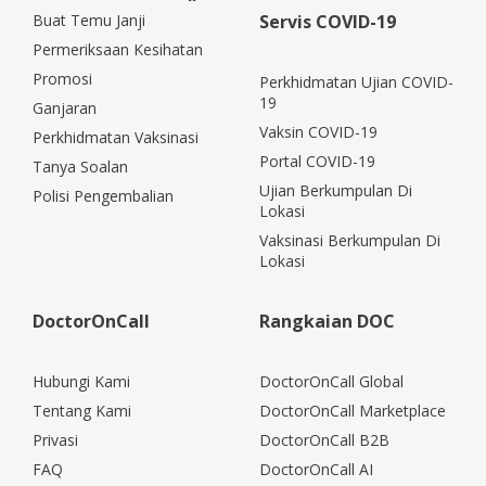
Buat Temu Janji
Servis COVID-19
Permeriksaan Kesihatan
Promosi
Perkhidmatan Ujian COVID-
19
Ganjaran
Vaksin COVID-19
Perkhidmatan Vaksinasi
Portal COVID-19
Tanya Soalan
Ujian Berkumpulan Di
Polisi Pengembalian
Lokasi
Vaksinasi Berkumpulan Di
Lokasi
DoctorOnCall
Rangkaian DOC
Hubungi Kami
DoctorOnCall Global
Tentang Kami
DoctorOnCall Marketplace
Privasi
DoctorOnCall B2B
FAQ
DoctorOnCall AI