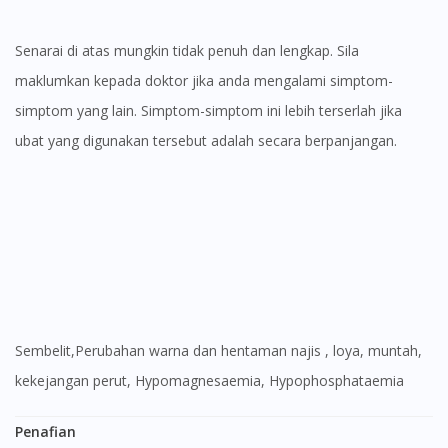
Senarai di atas mungkin tidak penuh dan lengkap. Sila
maklumkan kepada doktor jika anda mengalami simptom-
simptom yang lain. Simptom-simptom ini lebih terserlah jika
ubat yang digunakan tersebut adalah secara berpanjangan.
Visit DoctorOnCall Singapore
You seem to be shopping from Singapore
You are currently on DoctorOnCall.com.my, our Malaysian
site.
Sembelit,Perubahan warna dan hentaman najis , loya, muntah,
To serve you better, would you like to head over to
kekejangan perut, Hypomagnesaemia, Hypophosphataemia
DoctorOnCall Singapore
?
Penafian
Continue to DoctorOnCall Singapore