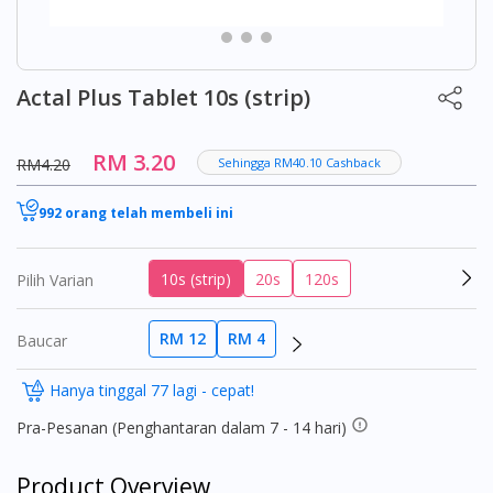
Actal Plus Tablet 10s (strip)
RM 3.20
RM4.20
Sehingga RM40.10 Cashback
992 orang telah membeli ini
10s (strip)
20s
120s
Pilih Varian
RM 12
RM 4
Baucar
Hanya tinggal 77 lagi - cepat!
Pra-Pesanan (Penghantaran dalam 7 - 14 hari)
Product Overview