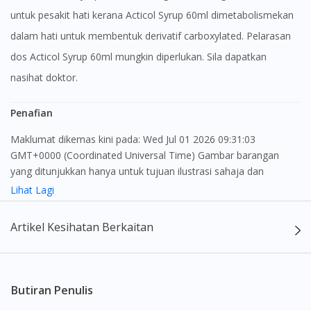
untuk pesakit hati kerana Acticol Syrup 60ml dimetabolismekan
dalam hati untuk membentuk derivatif carboxylated. Pelarasan
dos Acticol Syrup 60ml mungkin diperlukan. Sila dapatkan
nasihat doktor.
Penafian
Maklumat dikemas kini pada: Wed Jul 01 2026 09:31:03
GMT+0000 (Coordinated Universal Time) Gambar barangan
yang ditunjukkan hanya untuk tujuan ilustrasi sahaja dan
mungkin tidak seperti produk yang sebenar
Lihat Lagi
Kandungan laman web ini adalah bertujuan untuk memberi
Artikel Kesihatan Berkaitan
maklumat sahaja, bagi kegunaan para pengamal perubatan dan
bukan bertujuan sebagai rujukan kepada pengguna untuk
membuat sebarang pembelian atau menggantikan nasihat
seorang pengamal perubatan. Keberkesanan dan kesan
Butiran Penulis
sampingan ubat-ubatan mungkin berbeza dari seorang