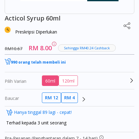
Acticol Syrup 60ml
Preskripsi Diperlukan
RM 8.00
RM10.67
Sehingga RM40.24 Cashback
990 orang telah membeli ini
60ml
120ml
Pilih Varian
RM 12
RM 4
Baucar
Hanya tinggal 89 lagi - cepat!
Terhad kepada 3 unit seorang
Pra-Pesanan (Penghantaran dalam 7 - 14 hari)