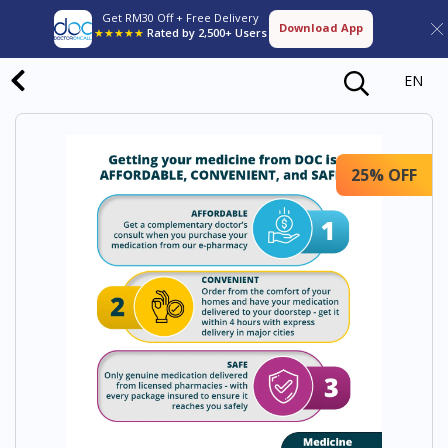
Get RM30 Off + Free Delivery
Download App
★★★★★
Rated by 2,500+ Users
EN
25% OFF