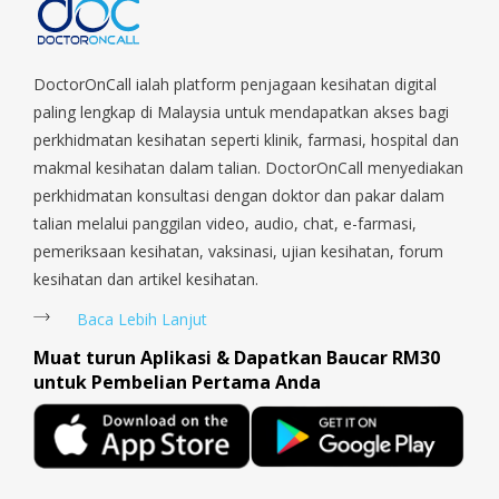
Macpherson, Mandai, Newton, Novena, Orchard, Pasir Ris,
Punggol, Potong Pasir, Paya Lebar, Queenstown, Raffles Place,
Rochor, River Valley, Sembawang, Sengkang, Serangoon,
Serangoon Rd, Seletar, Tampines, Toa Payoh, Tanjong Pagar,
DoctorOnCall ialah platform penjagaan kesihatan digital
Telok Blangah, Tanglin, Thomson, Tuas, Tengah, Upper East
paling lengkap di Malaysia untuk mendapatkan akses bagi
Coast, Upper Bukit Timah, Upper Thomson, Woodlands, West
perkhidmatan kesihatan seperti klinik, farmasi, hospital dan
Coast, Yishun, Yio Chu Kang.
makmal kesihatan dalam talian. DoctorOnCall menyediakan
perkhidmatan konsultasi dengan doktor dan pakar dalam
talian melalui panggilan video, audio, chat, e-farmasi,
pemeriksaan kesihatan, vaksinasi, ujian kesihatan, forum
kesihatan dan artikel kesihatan.
Baca Lebih Lanjut
Muat turun Aplikasi & Dapatkan Baucar RM30
untuk Pembelian Pertama Anda