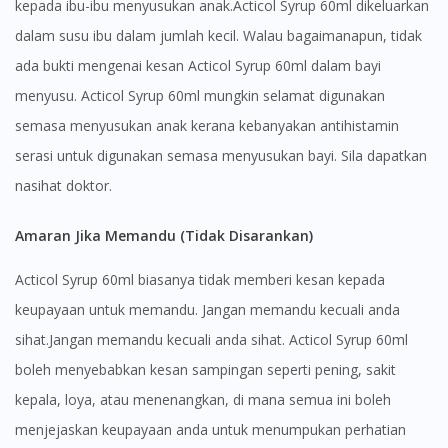
kepada ibu-ibu menyusukan anak.Acticol Syrup 60ml dikeluarkan
dalam susu ibu dalam jumlah kecil. Walau bagaimanapun, tidak
Visit DoctorOnCall Singapore
ada bukti mengenai kesan Acticol Syrup 60ml dalam bayi
menyusu. Acticol Syrup 60ml mungkin selamat digunakan
You seem to be shopping from Singapore
semasa menyusukan anak kerana kebanyakan antihistamin
serasi untuk digunakan semasa menyusukan bayi. Sila dapatkan
nasihat doktor.
You are currently on DoctorOnCall.com.my, our Malaysian
site.
Amaran Jika Memandu (Tidak Disarankan)
To serve you better, would you like to head over to
DoctorOnCall Singapore
?
Acticol Syrup 60ml biasanya tidak memberi kesan kepada
Continue to DoctorOnCall Singapore
keupayaan untuk memandu. Jangan memandu kecuali anda
sihat.Jangan memandu kecuali anda sihat. Acticol Syrup 60ml
No, please do not redirect me
boleh menyebabkan kesan sampingan seperti pening, sakit
kepala, loya, atau menenangkan, di mana semua ini boleh
menjejaskan keupayaan anda untuk menumpukan perhatian