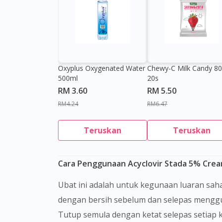
Oxyplus Oxygenated Water
Chewy-C Milk Candy 8
500ml
20s
RM 3.60
RM 5.50
RM4.24
RM6.47
Teruskan
Teruskan
Cara Penggunaan Acyclovir Stada 5% Cre
Ubat ini adalah untuk kegunaan luaran sahaja. Ia hanya boleh disapukan pada kulit yang bersih, kering dan tiada luka. Pastikan anda basuh tangan
dengan bersih sebelum dan selepas menggu
Tutup semula dengan ketat selepas setiap k