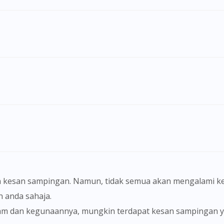
Visit DoctorOnCall Singapore
 kesan sampingan. Namun, tidak semua akan mengalami ke
You seem to be shopping from Singapore
anda sahaja.
You are currently on DoctorOnCall.com.my, our Malaysian site.