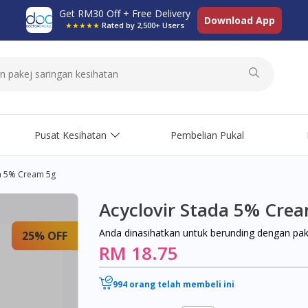
Get RM30 Off + Free Delivery
Download App
★★★★★
Rated by 2,500+ Users
Pusat Kesihatan
Pembelian Pukal
da 5% Cream 5g
Acyclovir Stada 5% Cre
Anda dinasihatkan untuk berunding dengan pa
25% OFF
RM 18.75
994 orang telah membeli ini