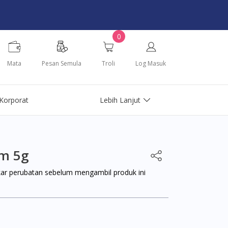
0
Mata
Pesan Semula
Troli
Log Masuk
Korporat
Lebih Lanjut
am 5g
kar perubatan sebelum mengambil produk ini