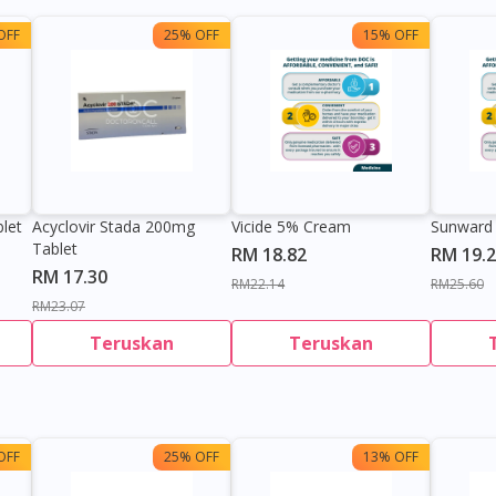
OFF
25% OFF
15% OFF
let
Acyclovir Stada 200mg
Vicide 5% Cream
Sunward
Tablet
RM 18.82
RM 19.
RM 17.30
RM22.14
RM25.60
RM23.07
Teruskan
Teruskan
OFF
25% OFF
13% OFF