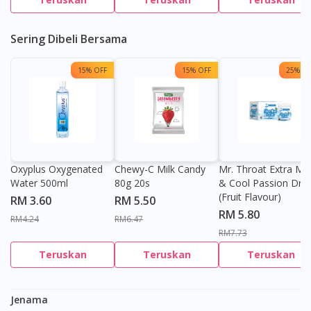
Sering Dibeli Bersama
15% OFF
15% OFF
25% OF
Oxyplus Oxygenated
Chewy-C Milk Candy
Mr. Throat Extra Min
Water 500ml
80g 20s
& Cool Passion Dro
(Fruit Flavour)
RM 3.60
RM 5.50
RM 5.80
RM4.24
RM6.47
RM7.73
Teruskan
Teruskan
Teruskan
Jenama