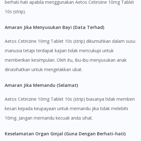
berhati-hati apabila menggunakan Aetos Cetirizine 10mg Tablet
10s (strip).
Amaran Jika Menyusukan Bayi (Data Terhad)
Aetos Cetirizine 10mg Tablet 10s (strip) dikumuhkan dalam susu
manusia tetapi terdapat kajian tidak mencukupi untuk
memberikan kesimpulan. Oleh itu, ibu-ibu menyusukan anak
Visit DoctorOnCall Singapore
dinasihatkan untuk mengelakkan ubat.
You seem to be shopping from Singapore
Amaran Jika Memandu (Selamat)
Aetos Cetirizine 10mg Tablet 10s (strip) biasanya tidak memberi
You are currently on DoctorOnCall.com.my, our Malaysian
site.
kesan kepada keupayaan untuk memandu jika tidak melebihi
To serve you better, would you like to head over to
10mg. Jangan memandu kecuali anda sihat.
DoctorOnCall Singapore
?
Keselamatan Organ Ginjal (Guna Dengan Berhati-hati)
Continue to DoctorOnCall Singapore