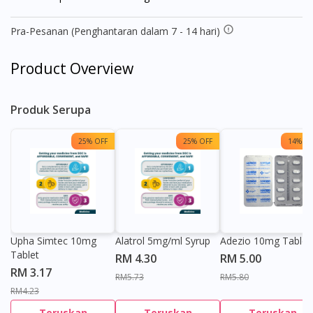
Pra-Pesanan (Penghantaran dalam 7 - 14 hari)
Product Overview
Produk Serupa
25% OFF
25% OFF
14% OF
Upha Simtec 10mg
Alatrol 5mg/ml Syrup
Adezio 10mg Tablet
Tablet
RM 4.30
RM 5.00
RM 3.17
RM5.73
RM5.80
RM4.23
Teruskan
Teruskan
Teruskan