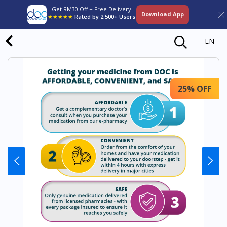
Get RM30 Off + Free Delivery
Download App
★★★★★
Rated by 2,500+ Users
EN
25% OFF