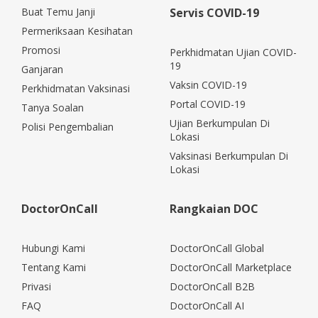
Buat Temu Janji
Servis COVID-19
Permeriksaan Kesihatan
Promosi
Perkhidmatan Ujian COVID-
19
Ganjaran
Vaksin COVID-19
Perkhidmatan Vaksinasi
Portal COVID-19
Tanya Soalan
Ujian Berkumpulan Di
Polisi Pengembalian
Lokasi
Vaksinasi Berkumpulan Di
Lokasi
DoctorOnCall
Rangkaian DOC
Hubungi Kami
DoctorOnCall Global
Tentang Kami
DoctorOnCall Marketplace
Privasi
DoctorOnCall B2B
FAQ
DoctorOnCall AI