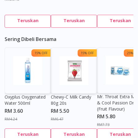
Teruskan
Teruskan
Teruskan
Sering Dibeli Bersama
15% OFF
15% OFF
25% OF
Mr. Throat Extra Min
Oxyplus Oxygenated
Chewy-C Milk Candy
& Cool Passion Dro
Water 500ml
80g 20s
(Fruit Flavour)
RM 3.60
RM 5.50
RM 5.80
RM4.24
RM6.47
RM7.73
Teruskan
Teruskan
Teruskan