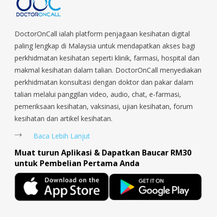
Parade, Marina, Macpherson, Mandai, Newton, Novena,
Orchard, Pasir Ris, Punggol, Potong Pasir, Paya Lebar,
Queenstown, Raffles Place, Rochor, River Valley, Sembawang,
Sengkang, Serangoon, Serangoon Rd, Seletar, Tampines, Toa
DoctorOnCall ialah platform penjagaan kesihatan digital
Payoh, Tanjong Pagar, Telok Blangah, Tanglin, Thomson, Tuas,
paling lengkap di Malaysia untuk mendapatkan akses bagi
Tengah, Upper East Coast, Upper Bukit Timah, Upper Thomson,
perkhidmatan kesihatan seperti klinik, farmasi, hospital dan
Woodlands, West Coast, Yishun, Yio Chu Kang.
makmal kesihatan dalam talian. DoctorOnCall menyediakan
perkhidmatan konsultasi dengan doktor dan pakar dalam
talian melalui panggilan video, audio, chat, e-farmasi,
pemeriksaan kesihatan, vaksinasi, ujian kesihatan, forum
kesihatan dan artikel kesihatan.
Baca Lebih Lanjut
Muat turun Aplikasi & Dapatkan Baucar RM30
untuk Pembelian Pertama Anda