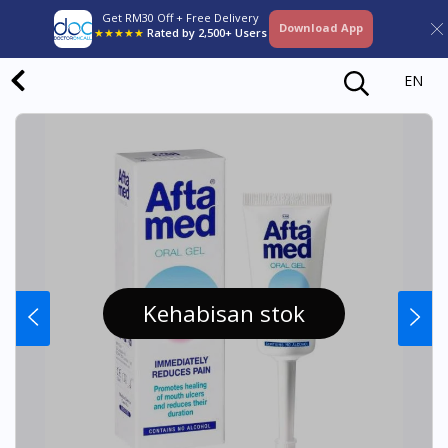
Get RM30 Off + Free Delivery
Download App
★★★★★
Rated by 2,500+ Users
EN
Kehabisan stok