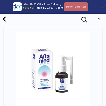
Get RM30 Off + Free Delivery
Download App
★★★★★
Rated by 2,500+ Users
EN