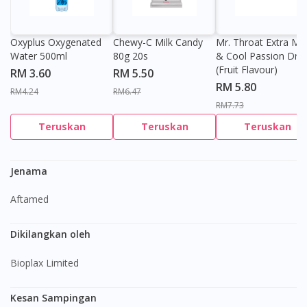
Oxyplus Oxygenated
Chewy-C Milk Candy
Mr. Throat Extra Min
Water 500ml
80g 20s
& Cool Passion Dro
(Fruit Flavour)
RM 3.60
RM 5.50
RM 5.80
RM4.24
RM6.47
RM7.73
Teruskan
Teruskan
Teruskan
Jenama
Aftamed
Dikilangkan oleh
Bioplax Limited
Kesan Sampingan