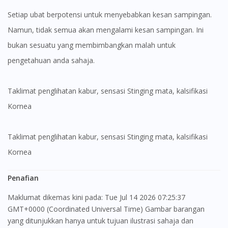
Setiap ubat berpotensi untuk menyebabkan kesan sampingan.
Namun, tidak semua akan mengalami kesan sampingan. Ini
bukan sesuatu yang membimbangkan malah untuk
pengetahuan anda sahaja.
Taklimat penglihatan kabur, sensasi Stinging mata, kalsifikasi
Kornea
Taklimat penglihatan kabur, sensasi Stinging mata, kalsifikasi
Kornea
Penafian
Visit DoctorOnCall Singapore
Maklumat dikemas kini pada: Tue Jul 14 2026 07:25:37
GMT+0000 (Coordinated Universal Time) Gambar barangan
yang ditunjukkan hanya untuk tujuan ilustrasi sahaja dan
You seem to be shopping from Singapore