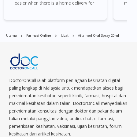
Singapura. Ang Mo Kio, Alexandra, Admiralty, Bedok, Bishan,
easier when there is a home delivery for
medica
Bukit Batok, Bukit Merah, Bukit Panjang, Bukit Timah, Boat
my long term medications as I am a
Quay, Buona Vista, Beach Road, Bugis, Balestier, Boon Lay,
busy person myself. WORTH THE TRY!
Central Area, Choa Chu Kang, Clementi, Chinatown,
Commonwealt, City Hall, Clarke Quay, Changi Airport, Changi
Utama
Farmasi Online
Ubat
Aftamed Oral Spray 20ml
Village, Clementi Park, Dairy Farm, Eunos, East Coast, Farrer
Park, Geylang, Hougang, Harbourfront, Holland, Jurong, Jurong
East, Jurong West, Kallang/ Whampoa, Lim Chu Kang, Marine
Parade, Marina, Macpherson, Mandai, Newton, Novena,
Orchard, Pasir Ris, Punggol, Potong Pasir, Paya Lebar,
Queenstown, Raffles Place, Rochor, River Valley, Sembawang,
Sengkang, Serangoon, Serangoon Rd, Seletar, Tampines, Toa
DoctorOnCall ialah platform penjagaan kesihatan digital
Payoh, Tanjong Pagar, Telok Blangah, Tanglin, Thomson, Tuas,
paling lengkap di Malaysia untuk mendapatkan akses bagi
Tengah, Upper East Coast, Upper Bukit Timah, Upper Thomson,
perkhidmatan kesihatan seperti klinik, farmasi, hospital dan
Woodlands, West Coast, Yishun, Yio Chu Kang.
makmal kesihatan dalam talian. DoctorOnCall menyediakan
perkhidmatan konsultasi dengan doktor dan pakar dalam
talian melalui panggilan video, audio, chat, e-farmasi,
pemeriksaan kesihatan, vaksinasi, ujian kesihatan, forum
kesihatan dan artikel kesihatan.