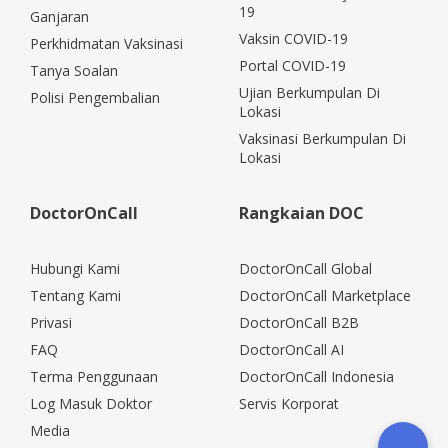
19
Ganjaran
Vaksin COVID-19
Perkhidmatan Vaksinasi
Portal COVID-19
Tanya Soalan
Ujian Berkumpulan Di
Polisi Pengembalian
Lokasi
Vaksinasi Berkumpulan Di
Lokasi
DoctorOnCall
Rangkaian DOC
Hubungi Kami
DoctorOnCall Global
Tentang Kami
DoctorOnCall Marketplace
Privasi
DoctorOnCall B2B
FAQ
DoctorOnCall AI
Terma Penggunaan
DoctorOnCall Indonesia
Log Masuk Doktor
Servis Korporat
Media