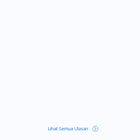
mson, Tuas, Tengah, Upper East Coast,
Lihat Semua Ulasan