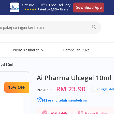
Get RM30 Off + Free Delivery
Download App
★★★★★
Rated by 2,500+ Users
Pusat Kesihatan
Pembelian Pukal
egel 10ml
Ai Pharma Ulcegel 10ml
RM 23.90
15% OFF
Sehingga RM4
RM28.12
992 orang telah membeli ini
100% Sahih
Mesra Muslim