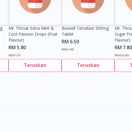
0g
Mr. Throat Extra Mint &
Biowell Terrafast 500mg
Mr. Thro
Cool Passion Drops (Fruit
Tablet
Sugar Fr
Flavour)
Flavour)
RM 6.50
RM 5.80
RM 7.80
RM7.48
RM7.73
RM10.40
Teruskan
Teruskan