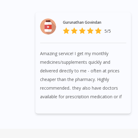
Gurunathan Govindan
5/5
Amazing service! I get my monthly
medicines/supplements quickly and
delivered directly to me - often at prices
cheaper than the pharmacy. Highly
recommended.. they also have doctors
available for prescription medication or if
you have other issues you need them to
quickly and efficiently answer from the
comfort of your home.