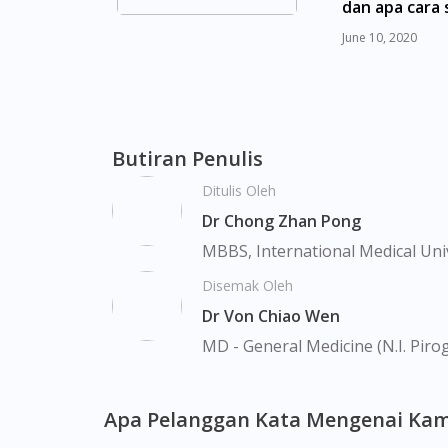
dan apa cara
Serangoon, Serangoon Rd, Seletar, Tampine
mengatasiny
Upper Bukit Timah, Upper Thomson, Woodla
June 10, 2020
Butiran Penulis
Ditulis Oleh
Dr Chong Zhan Pong
MBBS, International Medical Uni
Disemak Oleh
Dr Von Chiao Wen
MD - General Medicine (N.I. Piro
Apa Pelanggan Kata Mengenai Kam