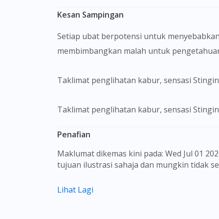
Kesan Sampingan
Setiap ubat berpotensi untuk menyebabkan
membimbangkan malah untuk pengetahuan 
Taklimat penglihatan kabur, sensasi Stingin
Taklimat penglihatan kabur, sensasi Stingin
Penafian
Maklumat dikemas kini pada: Wed Jul 01 2026 08:24:50 GMT+0000 (Coordinated Universal Time) Gambar barangan yang ditunjukkan hanya untuk
tujuan ilustrasi sahaja dan mungkin tidak 
Kandungan laman web ini adalah bertujuan
Lihat Lagi
sebagai rujukan kepada pengguna untuk m
dan kesan sampingan ubat-ubatan mungkin