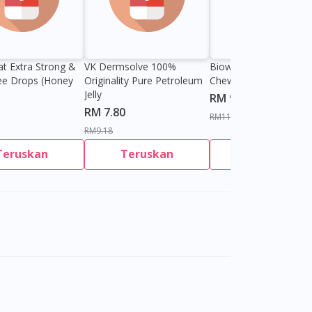
at Extra Strong &
VK Dermsolve 100%
Biowell Zeero 200mg
ee Drops (Honey
Originality Pure Petroleum
Chewable Tablet
Jelly
RM 9.80
RM 7.80
RM11.27
RM9.18
Teruskan
Teruskan
Teruskan