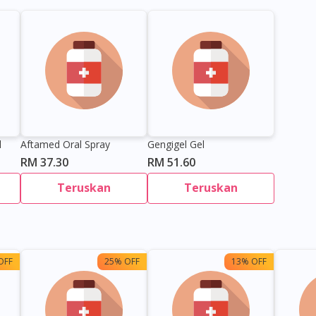
l
Aftamed Oral Spray
Gengigel Gel
RM 37.30
RM 51.60
Teruskan
Teruskan
OFF
25% OFF
13% OFF