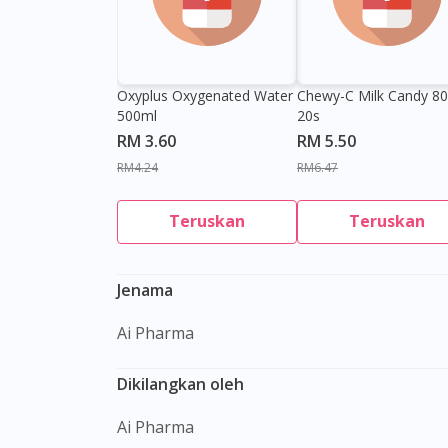
Oxyplus Oxygenated Water
Chewy-C Milk Candy 8
500ml
20s
RM 3.60
RM 5.50
RM4.24
RM6.47
Teruskan
Teruskan
Jenama
Ai Pharma
Dikilangkan oleh
Ai Pharma