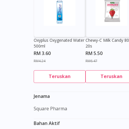
Oxyplus Oxygenated Water
Chewy-C Milk Candy 8
500ml
20s
RM 3.60
RM 5.50
RM4.24
RM6.47
Teruskan
Teruskan
Jenama
Square Pharma
Bahan Aktif