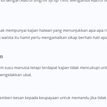
hol dengan Alatrol 5mg/ml Syrup 15ml. Mengambil Alatrol 
To serve you better, would you like to head over to
DoctorOnCall Singapore
?
Continue to DoctorOnCall Singapore
tidak mempunyai kajian haiwan yang menunjukkan apa-apa ri
No, please do not redirect me
a wanita itu hamil perlu mengamalkan sikap berhati-hati a
d)
m susu manusia tetapi terdapat kajian tidak mencukupi unt
mengelakkan ubat.
 memberi kesan kepada keupayaan untuk memandu jika tidak