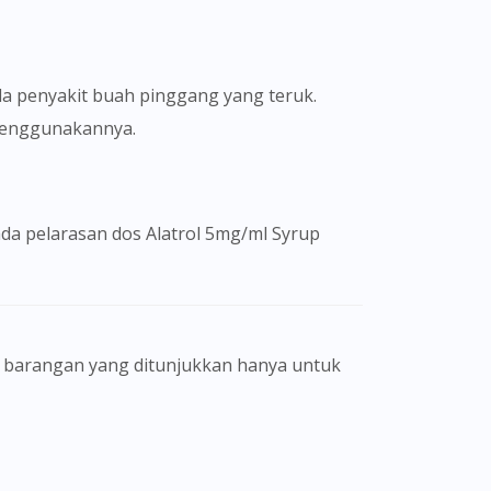
a penyakit buah pinggang yang teruk.
 menggunakannya.
ada pelarasan dos Alatrol 5mg/ml Syrup
gamal perubatan dan bukan bertujuan
eorang pengamal perubatan. Keberkesanan