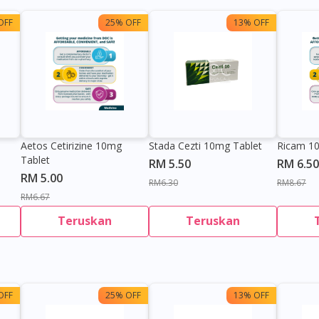
OFF
25% OFF
13% OFF
Aetos Cetirizine 10mg
Stada Cezti 10mg Tablet
Ricam 1
Tablet
RM 5.50
RM 6.50
RM 5.00
RM6.30
RM8.67
RM6.67
Teruskan
Teruskan
OFF
25% OFF
13% OFF