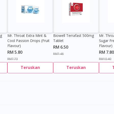
0g
Mr. Throat Extra Mint &
Biowell Terrafast 500mg
Mr. Thro
Cool Passion Drops (Fruit
Tablet
Sugar Fr
Flavour)
Flavour)
RM 6.50
RM 5.80
RM 7.80
RM7.48
RM7.73
RM10.40
Teruskan
Teruskan