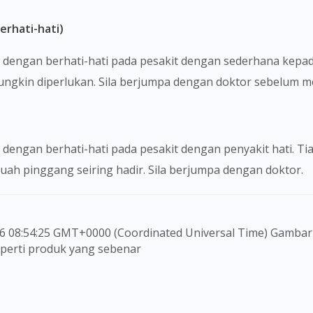
erhati-hati)
 dengan berhati-hati pada pesakit dengan sederhana kepad
mungkin diperlukan. Sila berjumpa dengan doktor sebelum
dengan berhati-hati pada pesakit dengan penyakit hati. Ti
uah pinggang seiring hadir. Sila berjumpa dengan doktor.
seperti produk yang sebenar
 untuk memberi maklumat sahaja, bagi kegunaan para pen
embuat sebarang pembelian atau menggantikan nasihat s