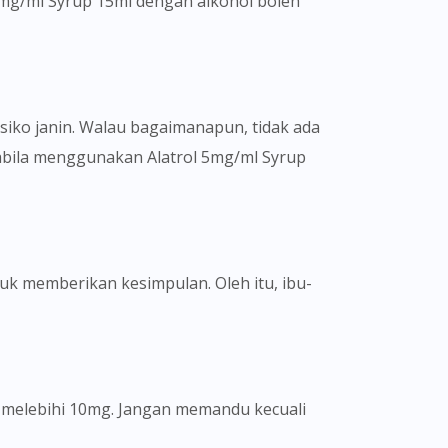
5mg/ml Syrup 15ml dengan alkohol boleh
siko janin. Walau bagaimanapun, tidak ada
pabila menggunakan Alatrol 5mg/ml Syrup
uk memberikan kesimpulan. Oleh itu, ibu-
 melebihi 10mg. Jangan memandu kecuali