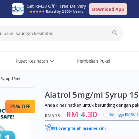
Get RM30 Off + Free Delivery
Download App
★★★★★
Rated by 2,500+ Users
Pusat Kesihatan
Pembelian Pukal
 Syrup 15ml
Alatrol 5mg/ml Syrup 1
Anda dinasihatkan untuk berunding dengan pa
25% OFF
RM 4.30
Sehingga RM40.13
RM5.73
991 orang telah membeli ini