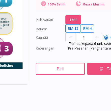
100% Sahih
Mesra Muslim
Pilih Varian
15ml
RM 12
RM 4
Baucar
Kuantiti
Terhad kepada 6 unit seo
Keterangan
Pra-Pesanan (Penghantaran
Beli
Te