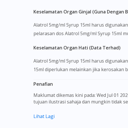
Keselamatan Organ Ginjal (Guna Dengan B
Alatrol 5mg/ml Syrup 15ml harus digunakan
pelarasan dos Alatrol 5mg/ml Syrup 15ml 
Keselamatan Organ Hati (Data Terhad)
Alatrol 5mg/ml Syrup 15ml harus digunakan 
15ml diperlukan melainkan jika kerosakan b
Penafian
Maklumat dikemas kini pada: Wed Jul 01 2026 08:54:25 GMT+0000 (Coordinated Universal Time) Gambar barangan yang ditunjukkan hanya untuk
tujuan ilustrasi sahaja dan mungkin tidak 
Kandungan laman web ini adalah bertujuan
Lihat Lagi
sebagai rujukan kepada pengguna untuk m