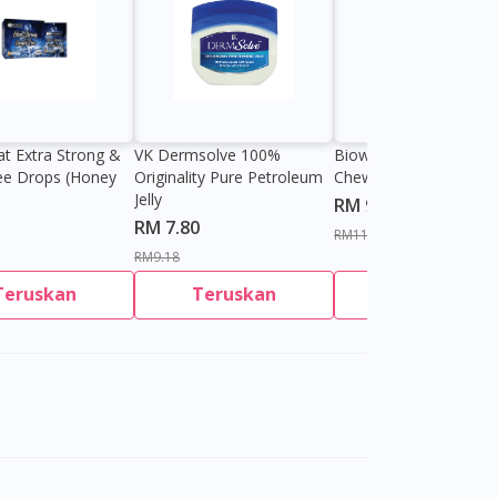
at Extra Strong &
VK Dermsolve 100%
Biowell Zeero 200mg
ee Drops (Honey
Originality Pure Petroleum
Chewable Tablet
Jelly
RM 9.80
RM 7.80
RM11.27
RM9.18
Teruskan
Teruskan
Teruskan