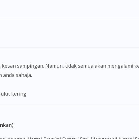
 kesan sampingan. Namun, tidak semua akan mengalami ke
anda sahaja.
 mulut kering
Visit DoctorOnCall Singapore
You seem to be shopping from Singapore
ankan)
You are currently on DoctorOnCall.com.my, our Malaysian site.