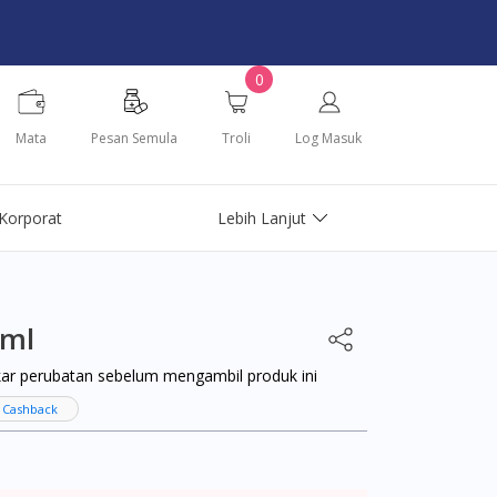
0
Mata
Pesan Semula
Troli
Log Masuk
Korporat
Lebih Lanjut
5ml
kar perubatan sebelum mengambil produk ini
 Cashback