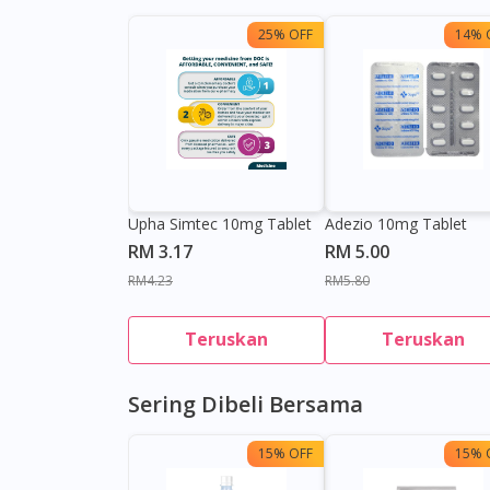
25% OFF
14% 
Upha Simtec 10mg Tablet
Adezio 10mg Tablet
RM 3.17
RM 5.00
RM4.23
RM5.80
Teruskan
Teruskan
Sering Dibeli Bersama
15% OFF
15% 