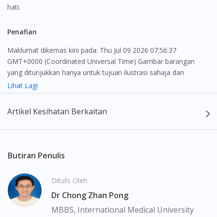
hati.
Penafian
Maklumat dikemas kini pada: Thu Jul 09 2026 07:56:37
GMT+0000 (Coordinated Universal Time) Gambar barangan
yang ditunjukkan hanya untuk tujuan ilustrasi sahaja dan
mungkin tidak seperti produk yang sebenar
Lihat Lagi
Kandungan laman web ini adalah bertujuan untuk memberi
Artikel Kesihatan Berkaitan
maklumat sahaja, bagi kegunaan para pengamal perubatan dan
bukan bertujuan sebagai rujukan kepada pengguna untuk
membuat sebarang pembelian atau menggantikan nasihat
seorang pengamal perubatan. Keberkesanan dan kesan
Butiran Penulis
sampingan ubat-ubatan mungkin berbeza dari seorang
pengguna dengan pengguna yang lain. Kami tidak menyarankan
Ditulis Oleh
pengguna untuk membuat diagnosis atau rawatan sendiri.
Dr Chong Zhan Pong
Pesakit haruslah sentiasa mendapatkan nasihat daripada doktor
atau ahli farmasi bertauliah sebelum mengambil atau
MBBS, International Medical University