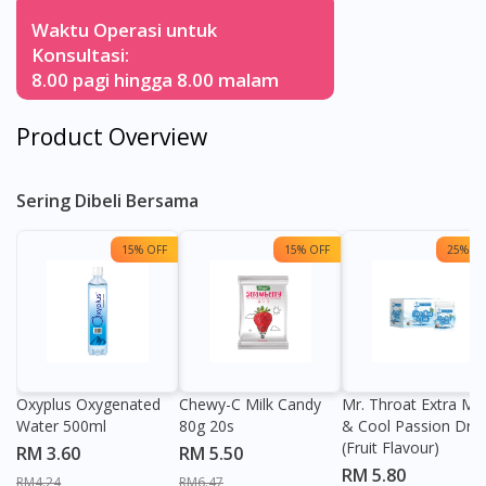
Waktu Operasi untuk
Konsultasi:
8.00 pagi hingga 8.00 malam
Product Overview
Sering Dibeli Bersama
15% OFF
15% OFF
25% OF
Oxyplus Oxygenated
Chewy-C Milk Candy
Mr. Throat Extra Min
Water 500ml
80g 20s
& Cool Passion Dro
(Fruit Flavour)
RM 3.60
RM 5.50
RM 5.80
RM4.24
RM6.47