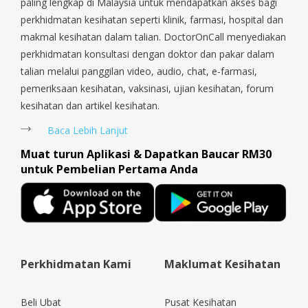
Sengkang, Serangoon, Serangoon Rd, Seletar, Tampines, Toa
paling lengkap di Malaysia untuk mendapatkan akses bagi
Payoh, Tanjong Pagar, Telok Blangah, Tanglin, Thomson, Tuas,
perkhidmatan kesihatan seperti klinik, farmasi, hospital dan
Tengah, Upper East Coast, Upper Bukit Timah, Upper Thomson,
makmal kesihatan dalam talian. DoctorOnCall menyediakan
Woodlands, West Coast, Yishun, Yio Chu Kang.
perkhidmatan konsultasi dengan doktor dan pakar dalam
talian melalui panggilan video, audio, chat, e-farmasi,
pemeriksaan kesihatan, vaksinasi, ujian kesihatan, forum
kesihatan dan artikel kesihatan.
Baca Lebih Lanjut
Muat turun Aplikasi & Dapatkan Baucar RM30
untuk Pembelian Pertama Anda
Perkhidmatan Kami
Maklumat Kesihatan
Beli Ubat
Pusat Kesihatan