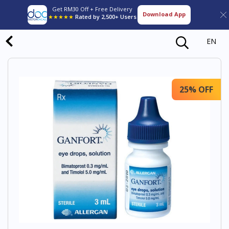
Get RM30 Off + Free Delivery
Download App
★★★★★
Rated by 2,500+ Users
EN
25% OFF