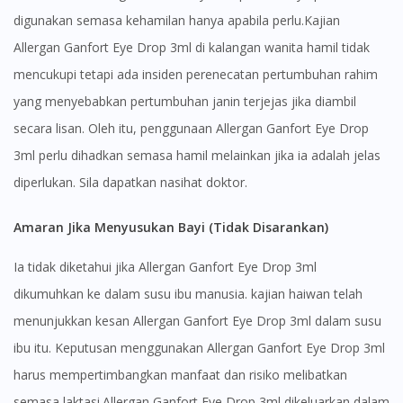
digunakan semasa kehamilan hanya apabila perlu.Kajian
Allergan Ganfort Eye Drop 3ml di kalangan wanita hamil tidak
mencukupi tetapi ada insiden perenecatan pertumbuhan rahim
yang menyebabkan pertumbuhan janin terjejas jika diambil
secara lisan. Oleh itu, penggunaan Allergan Ganfort Eye Drop
3ml perlu dihadkan semasa hamil melainkan jika ia adalah jelas
diperlukan. Sila dapatkan nasihat doktor.
Visit DoctorOnCall Singapore
Amaran Jika Menyusukan Bayi (Tidak Disarankan)
Ia tidak diketahui jika Allergan Ganfort Eye Drop 3ml
You seem to be shopping from Singapore
dikumuhkan ke dalam susu ibu manusia. kajian haiwan telah
menunjukkan kesan Allergan Ganfort Eye Drop 3ml dalam susu
You are currently on DoctorOnCall.com.my, our Malaysian
site.
ibu itu. Keputusan menggunakan Allergan Ganfort Eye Drop 3ml
To serve you better, would you like to head over to
harus mempertimbangkan manfaat dan risiko melibatkan
DoctorOnCall Singapore
?
semasa laktasi.Allergan Ganfort Eye Drop 3ml dikeluarkan dalam