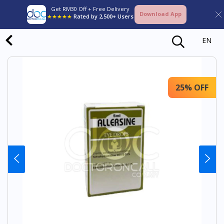
Get RM30 Off + Free Delivery
Download App
★★★★★
Rated by 2,500+ Users
EN
25% OFF