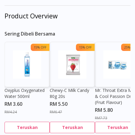
Product Overview
Sering Dibeli Bersama
15% OFF
15% OFF
25% OF
Oxyplus Oxygenated
Chewy-C Milk Candy
Mr. Throat Extra Min
Water 500ml
80g 20s
& Cool Passion Dro
(Fruit Flavour)
RM 3.60
RM 5.50
RM 5.80
RM4.24
RM6.47
RM7.73
Teruskan
Teruskan
Teruskan