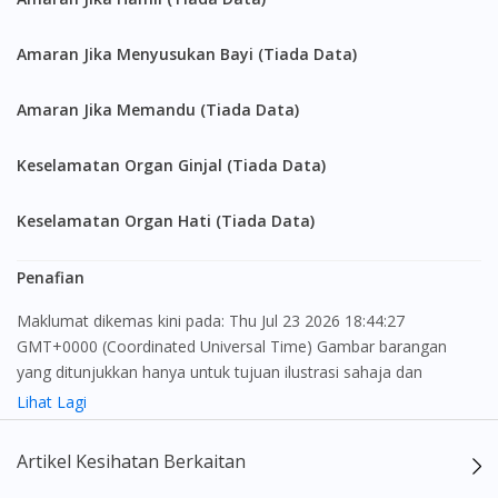
Amaran Jika Menyusukan Bayi (Tiada Data)
Amaran Jika Memandu (Tiada Data)
Keselamatan Organ Ginjal (Tiada Data)
Keselamatan Organ Hati (Tiada Data)
Penafian
Maklumat dikemas kini pada: Thu Jul 23 2026 18:44:27
GMT+0000 (Coordinated Universal Time) Gambar barangan
yang ditunjukkan hanya untuk tujuan ilustrasi sahaja dan
mungkin tidak seperti produk yang sebenar
Lihat Lagi
Kandungan laman web ini adalah bertujuan untuk memberi
Artikel Kesihatan Berkaitan
maklumat sahaja, bagi kegunaan para pengamal perubatan dan