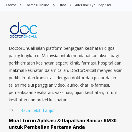
Commonwealt, City Hall, Clarke Quay, Changi Airport, Changi
Utama
Farmasi Online
Ubat
Allersine Eye Drop 5ml
Village, Clementi Park, Dairy Farm, Eunos, East Coast, Farrer
Park, Geylang, Hougang, Harbourfront, Holland, Jurong, Jurong
East, Jurong West, Kallang/ Whampoa, Lim Chu Kang, Marine
Parade, Marina, Macpherson, Mandai, Newton, Novena,
Orchard, Pasir Ris, Punggol, Potong Pasir, Paya Lebar,
Queenstown, Raffles Place, Rochor, River Valley, Sembawang,
Sengkang, Serangoon, Serangoon Rd, Seletar, Tampines, Toa
DoctorOnCall ialah platform penjagaan kesihatan digital
Payoh, Tanjong Pagar, Telok Blangah, Tanglin, Thomson, Tuas,
paling lengkap di Malaysia untuk mendapatkan akses bagi
Tengah, Upper East Coast, Upper Bukit Timah, Upper Thomson,
perkhidmatan kesihatan seperti klinik, farmasi, hospital dan
Woodlands, West Coast, Yishun, Yio Chu Kang.
makmal kesihatan dalam talian. DoctorOnCall menyediakan
perkhidmatan konsultasi dengan doktor dan pakar dalam
talian melalui panggilan video, audio, chat, e-farmasi,
pemeriksaan kesihatan, vaksinasi, ujian kesihatan, forum
kesihatan dan artikel kesihatan.
Baca Lebih Lanjut
Muat turun Aplikasi & Dapatkan Baucar RM30
untuk Pembelian Pertama Anda