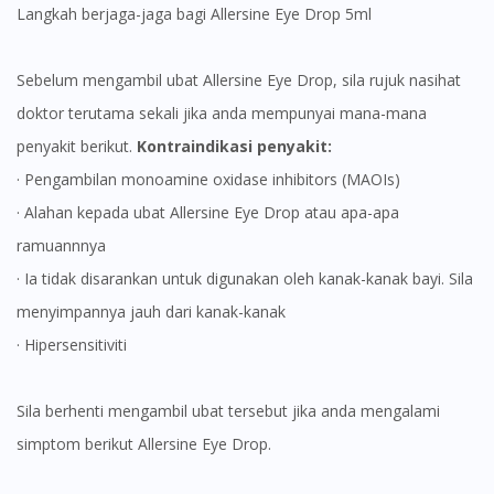
Langkah berjaga-jaga bagi Allersine Eye Drop 5ml
Sebelum mengambil ubat Allersine Eye Drop, sila rujuk nasihat
doktor terutama sekali jika anda mempunyai mana-mana
penyakit berikut.
Kontraindikasi penyakit:
· Pengambilan monoamine oxidase inhibitors (MAOIs)
· Alahan kepada ubat Allersine Eye Drop atau apa-apa
ramuannnya
· Ia tidak disarankan untuk digunakan oleh kanak-kanak bayi. Sila
menyimpannya jauh dari kanak-kanak
· Hipersensitiviti
Visit DoctorOnCall Singapore
Sila berhenti mengambil ubat tersebut jika anda mengalami
You seem to be shopping from Singapore
simptom berikut Allersine Eye Drop.