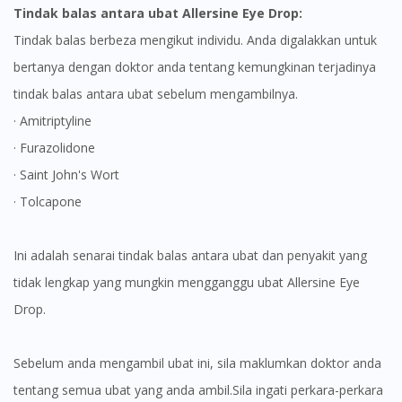
You are currently on DoctorOnCall.com.my, our Malaysian
Tindak balas antara ubat Allersine Eye Drop:
site.
Tindak balas berbeza mengikut individu. Anda digalakkan untuk
To serve you better, would you like to head over to
bertanya dengan doktor anda tentang kemungkinan terjadinya
DoctorOnCall Singapore
?
tindak balas antara ubat sebelum mengambilnya.
Continue to DoctorOnCall Singapore
· Amitriptyline
No, please do not redirect me
· Furazolidone
· Saint John's Wort
· Tolcapone
Ini adalah senarai tindak balas antara ubat dan penyakit yang
tidak lengkap yang mungkin mengganggu ubat Allersine Eye
Drop.
Sebelum anda mengambil ubat ini, sila maklumkan doktor anda
tentang semua ubat yang anda ambil.Sila ingati perkara-perkara