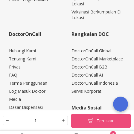
Lokasi
Vaksinasi Berkumpulan Di
Lokasi
DoctorOnCall
Rangkaian DOC
Hubungi Kami
DoctorOnCall Global
Tentang Kami
DoctorOnCall Marketplace
Privasi
DoctorOnCall B2B
FAQ
DoctorOnCall AI
Terma Penggunaan
DoctorOnCall Indonesia
Log Masuk Doktor
Servis Korporat
Media
Dasar Dispensasi
Media Sosial
Kerjaya
Teruskan
Rakan Kongsi Korporat
Polisi Pemulangan
0