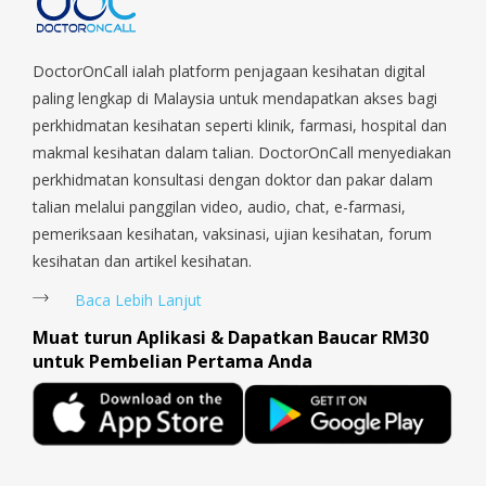
Macpherson, Mandai, Newton, Novena, Orchard, Pasir Ris,
Punggol, Potong Pasir, Paya Lebar, Queenstown, Raffles Place,
Rochor, River Valley, Sembawang, Sengkang, Serangoon,
DoctorOnCall ialah platform penjagaan kesihatan digital
Serangoon Rd, Seletar, Tampines, Toa Payoh, Tanjong Pagar,
paling lengkap di Malaysia untuk mendapatkan akses bagi
Telok Blangah, Tanglin, Thomson, Tuas, Tengah, Upper East
perkhidmatan kesihatan seperti klinik, farmasi, hospital dan
Coast, Upper Bukit Timah, Upper Thomson, Woodlands, West
makmal kesihatan dalam talian. DoctorOnCall menyediakan
Coast, Yishun, Yio Chu Kang.
perkhidmatan konsultasi dengan doktor dan pakar dalam
talian melalui panggilan video, audio, chat, e-farmasi,
pemeriksaan kesihatan, vaksinasi, ujian kesihatan, forum
kesihatan dan artikel kesihatan.
Baca Lebih Lanjut
Muat turun Aplikasi & Dapatkan Baucar RM30
untuk Pembelian Pertama Anda