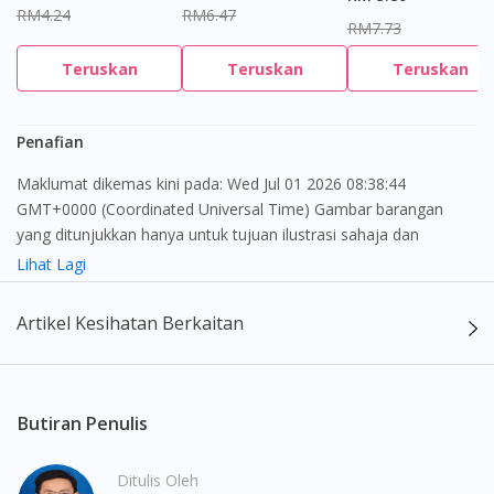
RM4.24
RM6.47
RM7.73
Teruskan
Teruskan
Teruskan
Penafian
Maklumat dikemas kini pada: Wed Jul 01 2026 08:38:44
GMT+0000 (Coordinated Universal Time) Gambar barangan
yang ditunjukkan hanya untuk tujuan ilustrasi sahaja dan
mungkin tidak seperti produk yang sebenar
Lihat Lagi
Kandungan laman web ini adalah bertujuan untuk memberi
Artikel Kesihatan Berkaitan
maklumat sahaja, bagi kegunaan para pengamal perubatan dan
bukan bertujuan sebagai rujukan kepada pengguna untuk
membuat sebarang pembelian atau menggantikan nasihat
seorang pengamal perubatan. Keberkesanan dan kesan
Butiran Penulis
sampingan ubat-ubatan mungkin berbeza dari seorang
pengguna dengan pengguna yang lain. Kami tidak menyarankan
Ditulis Oleh
pengguna untuk membuat diagnosis atau rawatan sendiri.