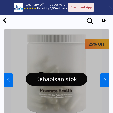
Get RM30 Off + Free Delivery
Download App
★★★★★
Rated by 2,500+ Users
EN
25% OFF
Kehabisan stok