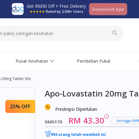
Get RM30 Off + Free Delivery
Download App
★★★★★
Rated by 2,500+ Users
Pusat Kesihatan
Pembelian Pukal
n 20mg Tablet 30s
Apo-Lovastatin 20mg Ta
25% OFF
Preskripsi Diperlukan
RM 43.30
Sehingga RM4
RM57.73
993 orang telah membeli ini