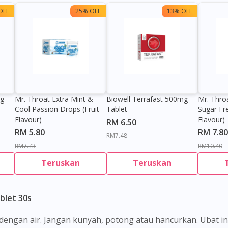
OFF
25% OFF
13% OFF
0g
Mr. Throat Extra Mint &
Biowell Terrafast 500mg
Mr. Thro
Cool Passion Drops (Fruit
Tablet
Sugar Fr
Flavour)
Flavour)
RM 6.50
RM 5.80
RM 7.80
RM7.48
RM7.73
RM10.40
Teruskan
Teruskan
blet 30s
i dengan air. Jangan kunyah, potong atau hancurkan. Ubat i