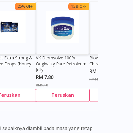
25% OFF
15% OFF
13%
at Extra Strong &
VK Dermsolve 100%
Biowell Zeero 200mg
ee Drops (Honey
Originality Pure Petroleum
Chewable Tablet
Jelly
RM 9.80
RM 7.80
RM11.27
RM9.18
Teruskan
Teruskan
Teruskan
ni sebaiknya diambil pada masa yang tetap.