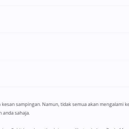
Visit DoctorOnCall Singapore
 kesan sampingan. Namun, tidak semua akan mengalami ke
You seem to be shopping from Singapore
anda sahaja.
You are currently on DoctorOnCall.com.my, our Malaysian site.