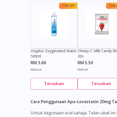
15% OFF
15% 
Oxyplus Oxygenated Water
Chewy-C Milk Candy 8
500ml
20s
RM 3.60
RM 5.50
RM4.24
RM6.47
Teruskan
Teruskan
Cara Penggunaan Apo-Lovastatin 20mg Ta
Untuk kegunaan oral sahaja. Telan ubat in