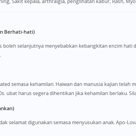
ening, Sakit kepala, arthralgia, penglihatan kabur, Rash, My
To serve you better, would you like to head over to
DoctorOnCall Singapore
?
Continue to DoctorOnCall Singapore
n Berhati-hati)
No, please do not redirect me
s boleh selanjutnya menyebabkan kebangkitan enzim hati d
.
cated semasa kehamilan. Haiwan dan manusia kajian telah m
. ubat harus segera dihentikan jika kehamilan berlaku. Si
ankan)
idak selamat digunakan semasa menyusukan anak. Apo-Lov