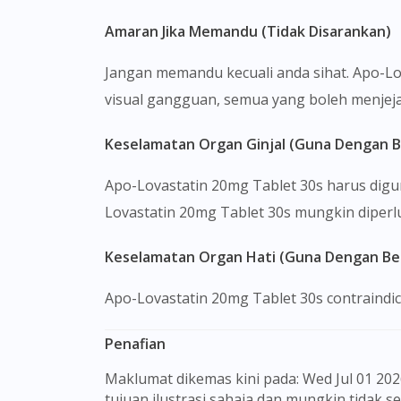
Amaran Jika Memandu (Tidak Disarankan)
Jangan memandu kecuali anda sihat. Apo-Lo
visual gangguan, semua yang boleh menj
Keselamatan Organ Ginjal (Guna Dengan B
Apo-Lovastatin 20mg Tablet 30s harus digu
Lovastatin 20mg Tablet 30s mungkin diperl
Keselamatan Organ Hati (Guna Dengan Ber
Apo-Lovastatin 20mg Tablet 30s contraindica
Penafian
Maklumat dikemas kini pada: Wed Jul 01 2026 09:51:48 GMT+0000 (Coordinated Universal Time) Gambar barangan yang ditunjukkan hanya untuk
tujuan ilustrasi sahaja dan mungkin tidak 