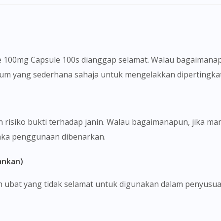
To serve you better, would you like to head over to
DoctorOnCall Singapore
?
Continue to DoctorOnCall Singapore
e 100mg Capsule 100s dianggap selamat. Walau bagaimana
No, please do not redirect me
mum yang sederhana sahaja untuk mengelakkan dipertingka
 risiko bukti terhadap janin. Walau bagaimanapun, jika ma
ka penggunaan dibenarkan.
ankan)
 ubat yang tidak selamat untuk digunakan dalam penyusuan