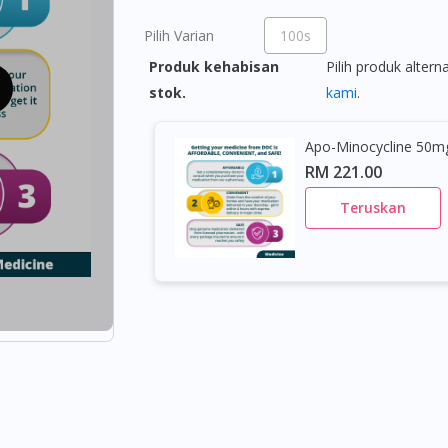
Pilih Varian
100s
Produk kehabisan
Pilih produk altern
stok.
kami
.
Apo-Minocycline 50m
RM 221.00
Teruskan