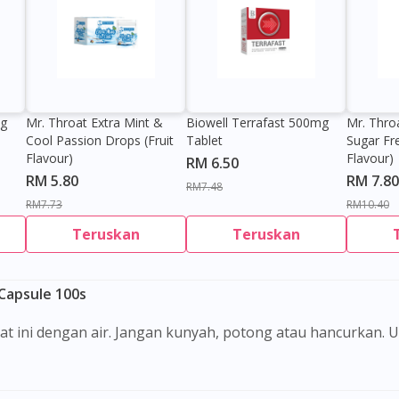
0g
Mr. Throat Extra Mint &
Biowell Terrafast 500mg
Mr. Thro
Cool Passion Drops (Fruit
Tablet
Sugar Fr
Flavour)
Flavour)
RM 6.50
RM 5.80
RM 7.80
RM7.48
RM7.73
RM10.40
Teruskan
Teruskan
Capsule 100s