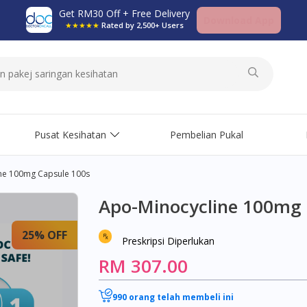
Get RM30 Off + Free Delivery
Download App
★★★★★
Rated by 2,500+ Users
Pusat Kesihatan
Pembelian Pukal
ne 100mg Capsule 100s
Apo-Minocycline 100mg 
25% OFF
Preskripsi Diperlukan
RM 307.00
990 orang telah membeli ini