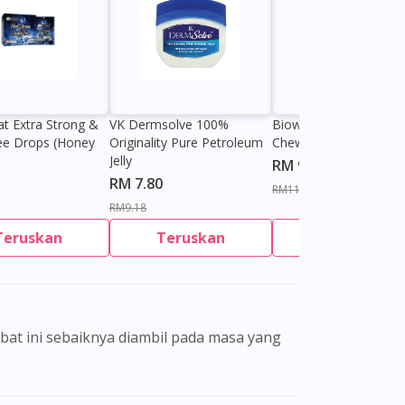
at Extra Strong &
VK Dermsolve 100%
Biowell Zeero 200mg
ee Drops (Honey
Originality Pure Petroleum
Chewable Tablet
Jelly
RM 9.80
RM 7.80
RM11.27
RM9.18
Teruskan
Teruskan
Teruskan