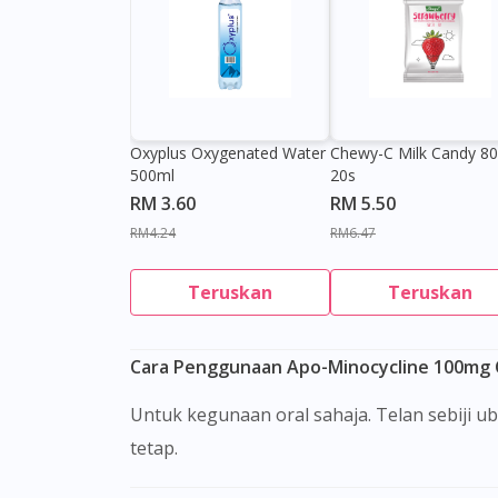
Oxyplus Oxygenated Water
Chewy-C Milk Candy 8
500ml
20s
RM 3.60
RM 5.50
RM4.24
RM6.47
Teruskan
Teruskan
Cara Penggunaan Apo-Minocycline 100mg 
Untuk kegunaan oral sahaja. Telan sebiji ubat ini dengan air. Jangan kunyah, potong atau hancurkan. Ubat ini sebaiknya diambil pada masa yang
tetap.