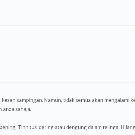
Visit DoctorOnCall Singapore
 kesan sampingan. Namun, tidak semua akan mengalami ke
anda sahaja.
You seem to be shopping from Singapore
ar pening, Tinnitus: dering atau dengung dalam telinga, Hila
You are currently on DoctorOnCall.com.my, our Malaysian site.