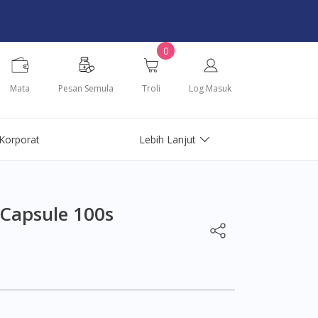
0
Mata
Pesan Semula
Troli
Log Masuk
Korporat
Lebih Lanjut
Capsule 100s