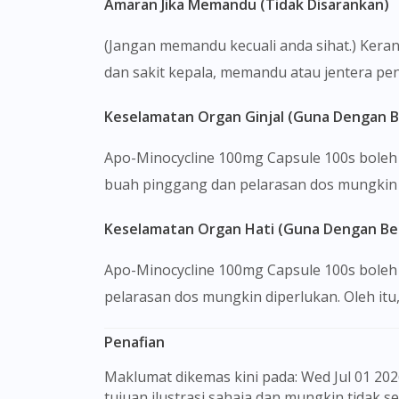
Amaran Jika Memandu (Tidak Disarankan)
(Jangan memandu kecuali anda sihat.) Kera
dan sakit kepala, memandu atau jentera pen
Keselamatan Organ Ginjal (Guna Dengan B
Apo-Minocycline 100mg Capsule 100s boleh
buah pinggang dan pelarasan dos mungkin di
Keselamatan Organ Hati (Guna Dengan Ber
Apo-Minocycline 100mg Capsule 100s boleh
pelarasan dos mungkin diperlukan. Oleh itu,
Penafian
Maklumat dikemas kini pada: Wed Jul 01 2026 09:30:39 GMT+0000 (Coordinated Universal Time) Gambar barangan yang ditunjukkan hanya untuk
tujuan ilustrasi sahaja dan mungkin tidak 