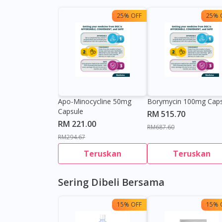
25% OFF
25% 
Apo-Minocycline 50mg
Borymycin 100mg Caps
Capsule
RM 515.70
RM 221.00
RM687.60
RM294.67
Teruskan
Teruskan
Sering Dibeli Bersama
15% OFF
15% 