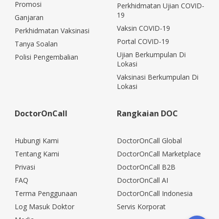
Promosi
Perkhidmatan Ujian COVID-
19
Ganjaran
Vaksin COVID-19
Perkhidmatan Vaksinasi
Portal COVID-19
Tanya Soalan
Ujian Berkumpulan Di
Polisi Pengembalian
Lokasi
Vaksinasi Berkumpulan Di
Lokasi
DoctorOnCall
Rangkaian DOC
Hubungi Kami
DoctorOnCall Global
Tentang Kami
DoctorOnCall Marketplace
Privasi
DoctorOnCall B2B
FAQ
DoctorOnCall AI
Terma Penggunaan
DoctorOnCall Indonesia
Log Masuk Doktor
Servis Korporat