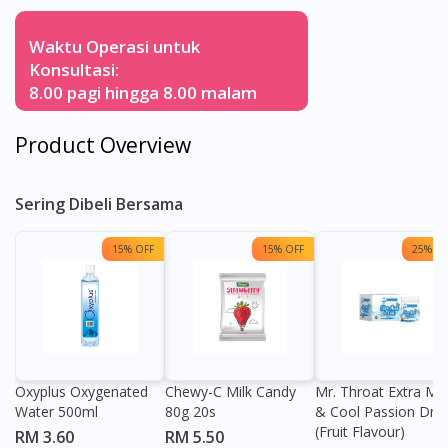
Waktu Operasi untuk
Konsultasi:
8.00 pagi hingga 8.00 malam
Product Overview
Sering Dibeli Bersama
15% OFF
15% OFF
25% OF
Oxyplus Oxygenated
Chewy-C Milk Candy
Mr. Throat Extra Min
Water 500ml
80g 20s
& Cool Passion Dro
(Fruit Flavour)
RM 3.60
RM 5.50