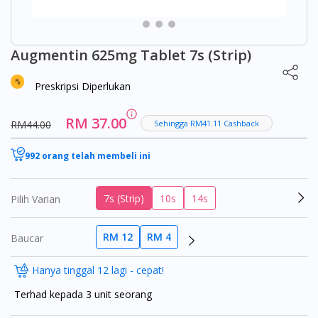
Augmentin 625mg Tablet 7s (Strip)
Preskripsi Diperlukan
RM 37.00
RM44.00
Sehingga RM41.11 Cashback
992 orang telah membeli ini
7s (Strip)
10s
14s
Pilih Varian
RM 12
RM 4
Baucar
Hanya tinggal 12 lagi - cepat!
Terhad kepada 3 unit seorang