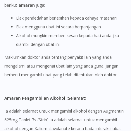
berikut
amaran
juga:
Elak pendedahan berlebihan kepada cahaya matahari
Elak mengguna ubat ini secara berpanjangan
Alkohol mungkin memberi kesan kepada hati anda jika
diambil dengan ubat ini
Visit DoctorOnCall Singapore
Maklumkan doktor anda tentang penyakit lain yang anda
mengalami atau mengenai ubat lain yang anda guna. Jangan
You seem to be shopping from Singapore
berhenti mengambil ubat yang telah ditentukan oleh doktor.
You are currently on DoctorOnCall.com.my, our Malaysian
site.
Amaran Pengambilan Alkohol (Selamat)
To serve you better, would you like to head over to
DoctorOnCall Singapore
?
Ia adalah selamat untuk mengambil alkohol dengan Augmentin
Continue to DoctorOnCall Singapore
625mg Tablet 7s (Strip).Ia adalah selamat untuk mengambil
alkohol dengan Kalium clavulanate kerana tiada interaksi ubat
No, please do not redirect me