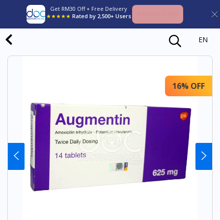
Get RM30 Off + Free Delivery
Download App
★★★★★
Rated by 2,500+ Users
EN
16% OFF