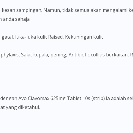
 kesan sampingan. Namun, tidak semua akan mengalami ke
anda sahaja.
t gatal, luka-luka kulit Raised, Kekuningan kulit
aphylaxis, Sakit kepala, pening, Antibiotic collitis berkaitan, 
Visit DoctorOnCall Singapore
 dengan Avo Clavomax 625mg Tablet 10s (strip).Ia adalah 
at yang diketahui.
You seem to be shopping from Singapore
You are currently on DoctorOnCall.com.my, our Malaysian site.