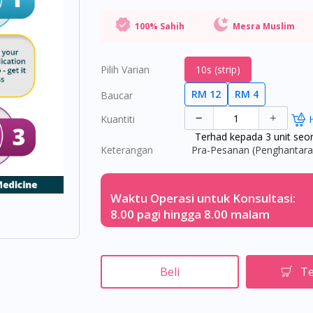
100% Sahih
Mesra Muslim
Pilih Varian
10s (strip)
RM 12
RM 4
Baucar
Kuantiti
Terhad kepada 3 unit seo
Keterangan
Pra-Pesanan (Penghantaran
Waktu Operasi untuk Konsultasi:
8.00 pagi hingga 8.00 malam
Beli
Te