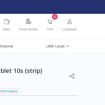
0
Mata
Pesan Semula
Troli
Log Masuk
Korporat
Lebih Lanjut
et 10s (strip)
0.86 Cashback