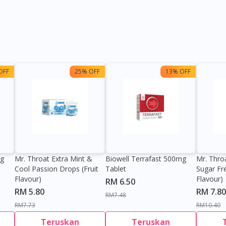
OFF
25% OFF
13% OFF
0g
Mr. Throat Extra Mint &
Biowell Terrafast 500mg
Mr. Thro
Cool Passion Drops (Fruit
Tablet
Sugar Fr
Flavour)
Flavour)
RM 6.50
RM 5.80
RM 7.80
RM7.48
RM7.73
RM10.40
Teruskan
Teruskan