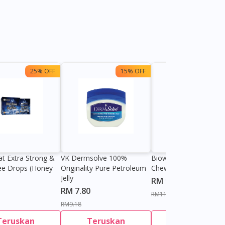
25% OFF
15% OFF
13%
at Extra Strong &
VK Dermsolve 100%
Biowell Zeero 200mg
ee Drops (Honey
Originality Pure Petroleum
Chewable Tablet
Jelly
RM 9.80
RM 7.80
RM11.27
RM9.18
Teruskan
Teruskan
Teruskan