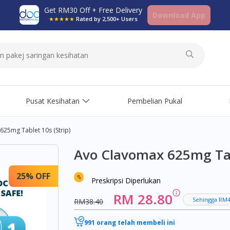
Get RM30 Off + Free Delivery
Download App
★★★★★
Rated by 2,500+ Users
Pusat Kesihatan
Pembelian Pukal
25mg Tablet 10s (strip)
Avo Clavomax 625mg Tabl
25% OFF
Preskripsi Diperlukan
RM 28.80
Sehingga RM4
RM38.40
991 orang telah membeli ini