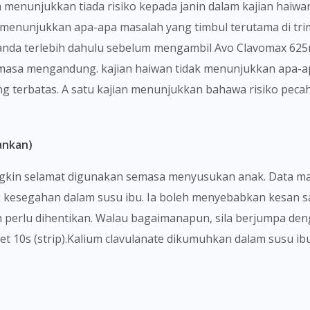
 menunjukkan tiada risiko kepada janin dalam kajian haiwan
To serve you better, would you like to head over to
k menunjukkan apa-apa masalah yang timbul terutama di tri
DoctorOnCall Singapore
?
anda terlebih dahulu sebelum mengambil Avo Clavomax 625mg
Continue to DoctorOnCall Singapore
masa mengandung. kajian haiwan tidak menunjukkan apa-ap
g terbatas. A satu kajian menunjukkan bahawa risiko pec
No, please do not redirect me
ankan)
ungkin selamat digunakan semasa menyusukan anak. Data 
k kesegahan dalam susu ibu. Ia boleh menyebabkan kesan sam
 perlu dihentikan. Walau bagaimanapun, sila berjumpa deng
10s (strip).Kalium clavulanate dikumuhkan dalam susu ibu m