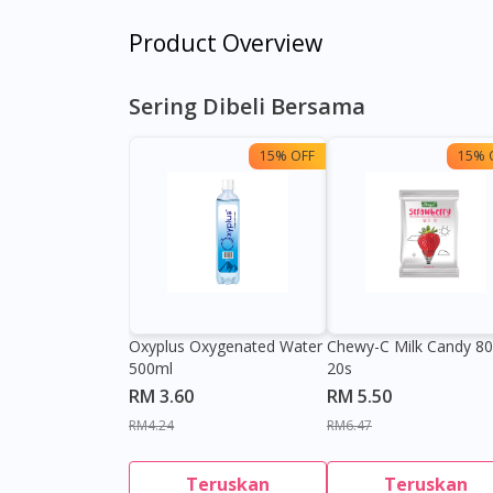
Product Overview
Sering Dibeli Bersama
15% OFF
15% 
Oxyplus Oxygenated Water
Chewy-C Milk Candy 8
500ml
20s
RM 3.60
RM 5.50
RM4.24
RM6.47
Teruskan
Teruskan