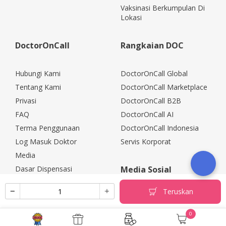
Vaksinasi Berkumpulan Di
Lokasi
DoctorOnCall
Rangkaian DOC
Hubungi Kami
DoctorOnCall Global
Tentang Kami
DoctorOnCall Marketplace
Privasi
DoctorOnCall B2B
FAQ
DoctorOnCall AI
Terma Penggunaan
DoctorOnCall Indonesia
Log Masuk Doktor
Servis Korporat
Media
Dasar Dispensasi
Media Sosial
Kerjaya
Teruskan
Rakan Kongsi Korporat
Polisi Pemulangan
0