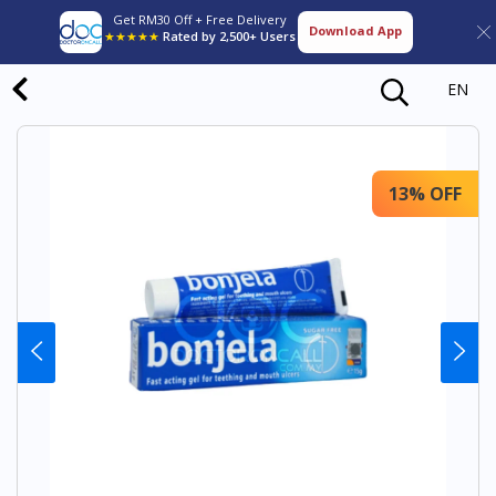
Get RM30 Off + Free Delivery
Download App
★★★★★
Rated by 2,500+ Users
EN
13% OFF