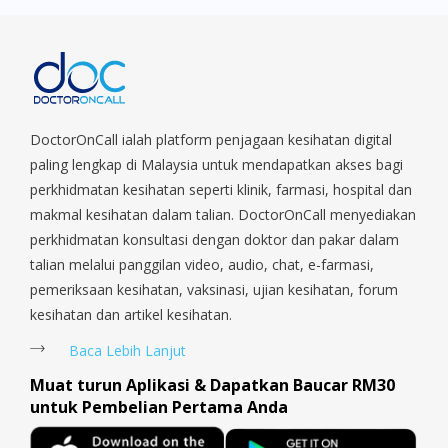
Farm, Eunos, East Coast, Farrer Park, Geylang, Hougang,
Harbourfront, Holland, Jurong, Jurong East, Jurong West,
Kallang/ Whampoa, Lim Chu Kang, Marine Parade, Marina,
Macpherson, Mandai, Newton, Novena, Orchard, Pasir Ris,
Punggol, Potong Pasir, Paya Lebar, Queenstown, Raffles Place,
Rochor, River Valley, Sembawang, Sengkang, Serangoon,
Serangoon Rd, Seletar, Tampines, Toa Payoh, Tanjong Pagar,
DoctorOnCall ialah platform penjagaan kesihatan digital
Telok Blangah, Tanglin, Thomson, Tuas, Tengah, Upper East
paling lengkap di Malaysia untuk mendapatkan akses bagi
Coast, Upper Bukit Timah, Upper Thomson, Woodlands, West
perkhidmatan kesihatan seperti klinik, farmasi, hospital dan
Coast, Yishun, Yio Chu Kang.
makmal kesihatan dalam talian. DoctorOnCall menyediakan
perkhidmatan konsultasi dengan doktor dan pakar dalam
talian melalui panggilan video, audio, chat, e-farmasi,
pemeriksaan kesihatan, vaksinasi, ujian kesihatan, forum
kesihatan dan artikel kesihatan.
Baca Lebih Lanjut
Muat turun Aplikasi & Dapatkan Baucar RM30
untuk Pembelian Pertama Anda