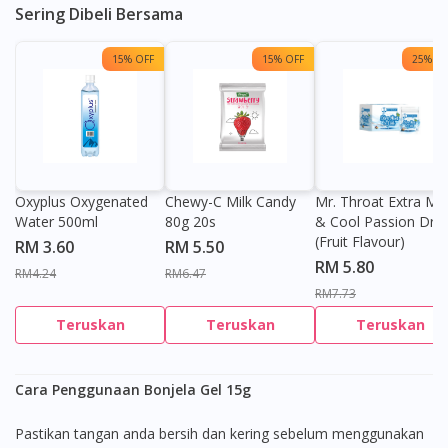
Sering Dibeli Bersama
15% OFF
15% OFF
25% OF
Oxyplus Oxygenated
Chewy-C Milk Candy
Mr. Throat Extra Min
Water 500ml
80g 20s
& Cool Passion Dro
(Fruit Flavour)
RM 3.60
RM 5.50
RM 5.80
RM4.24
RM6.47
RM7.73
Teruskan
Teruskan
Teruskan
Cara Penggunaan Bonjela Gel 15g
Pastikan tangan anda bersih dan kering sebelum menggunakan