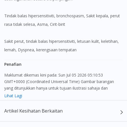
tindak balas hipersensitiviti, bronchospasm, Sakit kepala, perut
rasa tidak selesa, Asma, Cirit-birit
Visit DoctorOnCall Singapore
sakit perut, tindak balas hipersensitiviti, letusan kulit, keletihan,
You seem to be shopping from Singapore
lemah, Dyspnea, kerengsaan tempatan
You are currently on DoctorOnCall.com.my, our Malaysian
Penafian
site.
Maklumat dikemas kini pada: Sun Jul 05 2026 05:10:53
To serve you better, would you like to head over to
GMT+0000 (Coordinated Universal Time) Gambar barangan
DoctorOnCall Singapore
?
yang ditunjukkan hanya untuk tujuan ilustrasi sahaja dan
mungkin tidak seperti produk yang sebenar
Continue to DoctorOnCall Singapore
Lihat Lagi
No, please do not redirect me
Kandungan laman web ini adalah bertujuan untuk memberi
Artikel Kesihatan Berkaitan
maklumat sahaja, bagi kegunaan para pengamal perubatan dan
bukan bertujuan sebagai rujukan kepada pengguna untuk