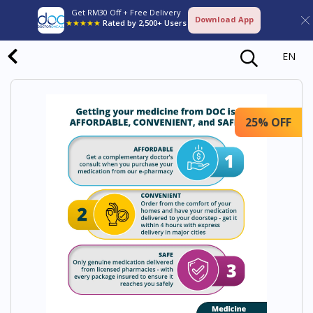
Get RM30 Off + Free Delivery
Download App
★★★★★
Rated by 2,500+ Users
EN
25% OFF