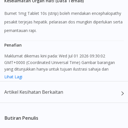
Keselamatan Organ Hati (Data Terhad)
Bumet 1mg Tablet 10s (strip) boleh mendakan encephalopathy
pesakit terjejas hepatik. pelarasan dos mungkin diperlukan serta
pemantauan rapi.
Penafian
Maklumat dikemas kini pada: Wed Jul 01 2026 09:30:02
GMT+0000 (Coordinated Universal Time) Gambar barangan
yang ditunjukkan hanya untuk tujuan ilustrasi sahaja dan
mungkin tidak seperti produk yang sebenar
Lihat Lagi
Kandungan laman web ini adalah bertujuan untuk memberi
Artikel Kesihatan Berkaitan
maklumat sahaja, bagi kegunaan para pengamal perubatan dan
bukan bertujuan sebagai rujukan kepada pengguna untuk
membuat sebarang pembelian atau menggantikan nasihat
seorang pengamal perubatan. Keberkesanan dan kesan
Butiran Penulis
sampingan ubat-ubatan mungkin berbeza dari seorang