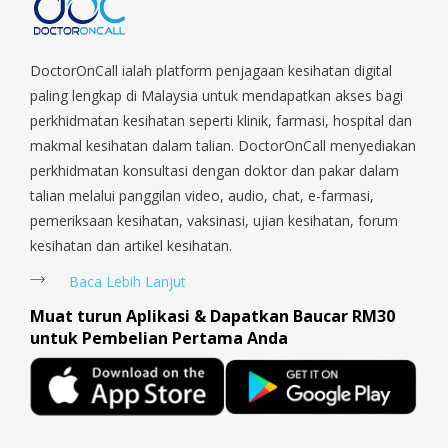
Parade, Marina, Macpherson, Mandai, Newton, Novena,
Orchard, Pasir Ris, Punggol, Potong Pasir, Paya Lebar,
Queenstown, Raffles Place, Rochor, River Valley, Sembawang,
Sengkang, Serangoon, Serangoon Rd, Seletar, Tampines, Toa
DoctorOnCall ialah platform penjagaan kesihatan digital
Payoh, Tanjong Pagar, Telok Blangah, Tanglin, Thomson, Tuas,
paling lengkap di Malaysia untuk mendapatkan akses bagi
Tengah, Upper East Coast, Upper Bukit Timah, Upper Thomson,
perkhidmatan kesihatan seperti klinik, farmasi, hospital dan
Woodlands, West Coast, Yishun, Yio Chu Kang.
makmal kesihatan dalam talian. DoctorOnCall menyediakan
perkhidmatan konsultasi dengan doktor dan pakar dalam
talian melalui panggilan video, audio, chat, e-farmasi,
pemeriksaan kesihatan, vaksinasi, ujian kesihatan, forum
kesihatan dan artikel kesihatan.
Baca Lebih Lanjut
Muat turun Aplikasi & Dapatkan Baucar RM30
untuk Pembelian Pertama Anda