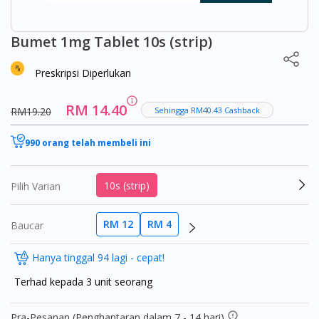
Bumet 1mg Tablet 10s (strip)
Preskripsi Diperlukan
RM 14.40
RM19.20
Sehingga RM40.43 Cashback
990 orang telah membeli ini
10s (strip)
Pilih Varian
RM 12
RM 4
Baucar
Hanya tinggal 94 lagi - cepat!
Terhad kepada 3 unit seorang
Pra-Pesanan (Penghantaran dalam 7 - 14 hari)