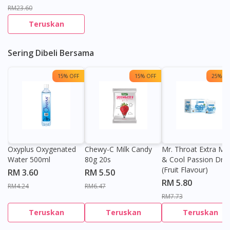
RM23.60
Teruskan
Sering Dibeli Bersama
15% OFF
15% OFF
25% OF
Oxyplus Oxygenated
Chewy-C Milk Candy
Mr. Throat Extra Min
Water 500ml
80g 20s
& Cool Passion Dro
(Fruit Flavour)
RM 3.60
RM 5.50
RM 5.80
RM4.24
RM6.47
RM7.73
Teruskan
Teruskan
Teruskan