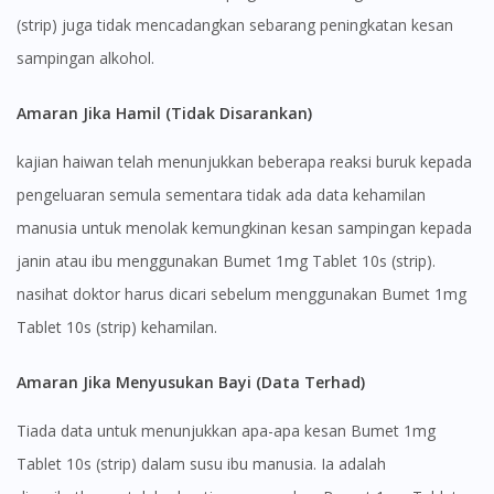
(strip) juga tidak mencadangkan sebarang peningkatan kesan
sampingan alkohol.
Amaran Jika Hamil (Tidak Disarankan)
kajian haiwan telah menunjukkan beberapa reaksi buruk kepada
pengeluaran semula sementara tidak ada data kehamilan
manusia untuk menolak kemungkinan kesan sampingan kepada
janin atau ibu menggunakan Bumet 1mg Tablet 10s (strip).
nasihat doktor harus dicari sebelum menggunakan Bumet 1mg
Visit DoctorOnCall Singapore
Tablet 10s (strip) kehamilan.
You seem to be shopping from Singapore
Amaran Jika Menyusukan Bayi (Data Terhad)
Tiada data untuk menunjukkan apa-apa kesan Bumet 1mg
You are currently on DoctorOnCall.com.my, our Malaysian
Tablet 10s (strip) dalam susu ibu manusia. Ia adalah
site.