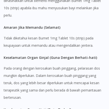
dinasihatkan untuk berhenti menggunakan Bumet 1mg Tablet
To serve you better, would you like to head over to
DoctorOnCall Singapore
?
10s (strip) apabila ibu mahu menyusukan bayi melainkan jika
perlu.
Continue to DoctorOnCall Singapore
Amaran Jika Memandu (Selamat)
No, please do not redirect me
Tidak diketahui kesan Bumet 1mg Tablet 10s (strip) pada
keupayaan untuk memandu atau mengendalikan jentera.
Keselamatan Organ Ginjal (Guna Dengan Berhati-hati)
Pada orang dengan kerosakan buah pinggang, pelarasan dos
mungkin diperlukan. Dalam kerosakan buah pinggang yang
teruk, dos yang lebih besar diperlukan untuk mencapai kesan
terapeutik yang sama dan perlu berada di bawah pemantauan
berterusan.