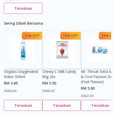
Teruskan
Sering Dibeli Bersama
15% OFF
15% OFF
25% OF
Oxyplus Oxygenated
Chewy-C Milk Candy
Mr. Throat Extra Min
Water 500ml
80g 20s
& Cool Passion Dro
(Fruit Flavour)
RM 3.60
RM 5.50
RM 5.80
RM4.24
RM6.47
RM7.73
Teruskan
Teruskan
Teruskan