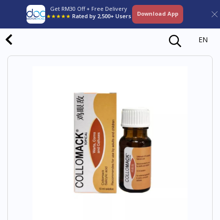
Get RM30 Off + Free Delivery
Download App
★★★★★
Rated by 2,500+ Users
EN