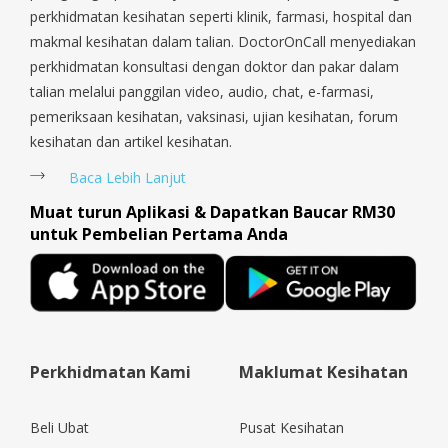
Tengah, Upper East Coast, Upper Bukit Timah, Upper Thomson,
perkhidmatan kesihatan seperti klinik, farmasi, hospital dan
Woodlands, West Coast, Yishun, Yio Chu Kang.
makmal kesihatan dalam talian. DoctorOnCall menyediakan
perkhidmatan konsultasi dengan doktor dan pakar dalam
talian melalui panggilan video, audio, chat, e-farmasi,
pemeriksaan kesihatan, vaksinasi, ujian kesihatan, forum
kesihatan dan artikel kesihatan.
Baca Lebih Lanjut
Muat turun Aplikasi & Dapatkan Baucar RM30
untuk Pembelian Pertama Anda
Perkhidmatan Kami
Maklumat Kesihatan
Beli Ubat
Pusat Kesihatan