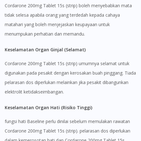
DoctorOnCall Singapore
?
Cordarone 200mg Tablet 15s (strip) boleh menyebabkan mata
tidak selesa apabila orang yang terdedah kepada cahaya
Continue to DoctorOnCall Singapore
matahari yang boleh menjejaskan keupayaan untuk
No, please do not redirect me
menumpukan perhatian dan memandu.
Keselamatan Organ Ginjal (Selamat)
Cordarone 200mg Tablet 15s (strip) umumnya selamat untuk
digunakan pada pesakit dengan kerosakan buah pinggang. Tiada
pelarasan dos diperlukan melainkan jika pesakit dibangunkan
elektrolit ketidakseimbangan.
Keselamatan Organ Hati (Risiko Tinggi)
fungsi hati Baseline perlu dinilai sebelum memulakan rawatan
Cordarone 200mg Tablet 15s (strip). pelarasan dos diperlukan
dalam kemerosotan hati dan Cordarone 200mg Tablet 15s