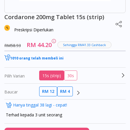
Cordarone 200mg Tablet 15s (strip)
Preskripsi Diperlukan
RM 44.20
RM58.93
Sehingga RM41.33 Cashback
1010 orang telah membeli ini
15s (strip)
30s
Pilih Varian
RM 12
RM 4
Baucar
Hanya tinggal 38 lagi - cepat!
Terhad kepada 3 unit seorang