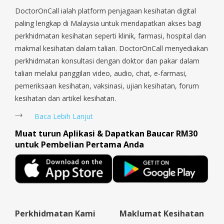
Queenstown, Raffles Place, Rochor, River Valley, Sembawang,
DoctorOnCall ialah platform penjagaan kesihatan digital
Sengkang, Serangoon, Serangoon Rd, Seletar, Tampines, Toa
paling lengkap di Malaysia untuk mendapatkan akses bagi
Payoh, Tanjong Pagar, Telok Blangah, Tanglin, Thomson, Tuas,
perkhidmatan kesihatan seperti klinik, farmasi, hospital dan
Tengah, Upper East Coast, Upper Bukit Timah, Upper Thomson,
makmal kesihatan dalam talian. DoctorOnCall menyediakan
Woodlands, West Coast, Yishun, Yio Chu Kang.
perkhidmatan konsultasi dengan doktor dan pakar dalam
talian melalui panggilan video, audio, chat, e-farmasi,
pemeriksaan kesihatan, vaksinasi, ujian kesihatan, forum
kesihatan dan artikel kesihatan.
Baca Lebih Lanjut
Muat turun Aplikasi & Dapatkan Baucar RM30
untuk Pembelian Pertama Anda
Perkhidmatan Kami
Maklumat Kesihatan