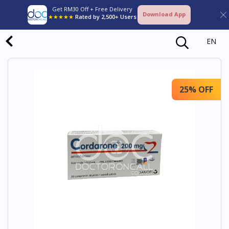
Get RM30 Off + Free Delivery
Download App
★★★★★
Rated by 2,500+ Users
EN
25% OFF