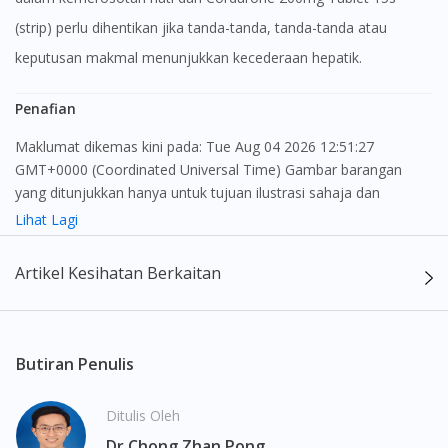
(strip) perlu dihentikan jika tanda-tanda, tanda-tanda atau
keputusan makmal menunjukkan kecederaan hepatik.
Penafian
Maklumat dikemas kini pada: Tue Aug 04 2026 12:51:27
GMT+0000 (Coordinated Universal Time) Gambar barangan
yang ditunjukkan hanya untuk tujuan ilustrasi sahaja dan
mungkin tidak seperti produk yang sebenar
Lihat Lagi
Kandungan laman web ini adalah bertujuan untuk memberi
Artikel Kesihatan Berkaitan
maklumat sahaja, bagi kegunaan para pengamal perubatan dan
bukan bertujuan sebagai rujukan kepada pengguna untuk
membuat sebarang pembelian atau menggantikan nasihat
seorang pengamal perubatan. Keberkesanan dan kesan
Butiran Penulis
sampingan ubat-ubatan mungkin berbeza dari seorang
pengguna dengan pengguna yang lain. Kami tidak menyarankan
Ditulis Oleh
pengguna untuk membuat diagnosis atau rawatan sendiri.
Dr Chong Zhan Pong
Pesakit haruslah sentiasa mendapatkan nasihat daripada doktor