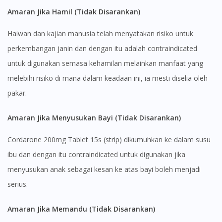
Amaran Jika Hamil (Tidak Disarankan)
Haiwan dan kajian manusia telah menyatakan risiko untuk
perkembangan janin dan dengan itu adalah contraindicated
untuk digunakan semasa kehamilan melainkan manfaat yang
melebihi risiko di mana dalam keadaan ini, ia mesti diselia oleh
pakar.
Amaran Jika Menyusukan Bayi (Tidak Disarankan)
Visit DoctorOnCall Singapore
Cordarone 200mg Tablet 15s (strip) dikumuhkan ke dalam susu
ibu dan dengan itu contraindicated untuk digunakan jika
You seem to be shopping from Singapore
menyusukan anak sebagai kesan ke atas bayi boleh menjadi
serius.
You are currently on DoctorOnCall.com.my, our Malaysian
site.
Amaran Jika Memandu (Tidak Disarankan)
To serve you better, would you like to head over to