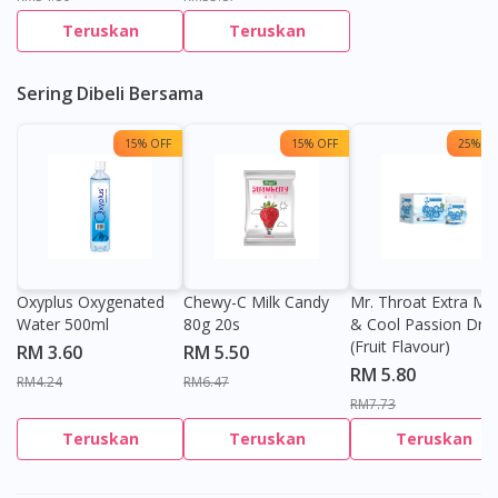
Teruskan
Teruskan
Sering Dibeli Bersama
15% OFF
15% OFF
25% OF
Oxyplus Oxygenated
Chewy-C Milk Candy
Mr. Throat Extra Min
Water 500ml
80g 20s
& Cool Passion Dro
(Fruit Flavour)
RM 3.60
RM 5.50
RM 5.80
RM4.24
RM6.47
RM7.73
Teruskan
Teruskan
Teruskan