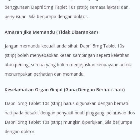
site.
penggunaan Dapril 5mg Tablet 10s (strip) semasa laktasi dan
To serve you better, would you like to head over to
penyusuan. Sila berjumpa dengan doktor.
DoctorOnCall Singapore
?
Amaran Jika Memandu (Tidak Disarankan)
Continue to DoctorOnCall Singapore
No, please do not redirect me
Jangan memandu kecuali anda sihat. Dapril 5mg Tablet 10s
(strip) boleh menyebabkan kesan sampingan seperti keletihan
atau pening, semua yang boleh menjejaskan keupayaan untuk
menumpukan perhatian dan memandu.
Keselamatan Organ Ginjal (Guna Dengan Berhati-hati)
Dapril 5mg Tablet 10s (strip) harus digunakan dengan berhati-
hati pada pesakit dengan penyakit buah pinggang. pelarasan dos
Dapril 5mg Tablet 10s (strip) mungkin diperlukan. Sila berjumpa
dengan doktor.