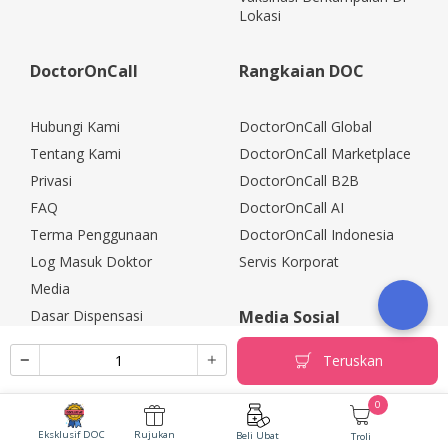
Lokasi
DoctorOnCall
Rangkaian DOC
Hubungi Kami
DoctorOnCall Global
Tentang Kami
DoctorOnCall Marketplace
Privasi
DoctorOnCall B2B
FAQ
DoctorOnCall AI
Terma Penggunaan
DoctorOnCall Indonesia
Log Masuk Doktor
Servis Korporat
Media
Dasar Dispensasi
Media Sosial
Kerjaya
Teruskan
Rakan Kongsi Korporat
Polisi Pemulangan
0
Eksklusif DOC
Rujukan
Beli Ubat
Troli