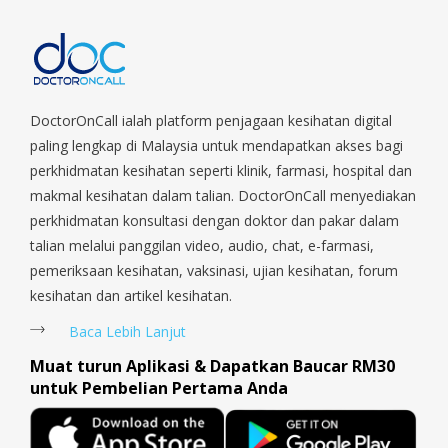
Park, Geylang, Hougang, Harbourfront, Holland, Jurong, Jurong
East, Jurong West, Kallang/ Whampoa, Lim Chu Kang, Marine
Parade, Marina, Macpherson, Mandai, Newton, Novena,
Orchard, Pasir Ris, Punggol, Potong Pasir, Paya Lebar,
Queenstown, Raffles Place, Rochor, River Valley, Sembawang,
Sengkang, Serangoon, Serangoon Rd, Seletar, Tampines, Toa
DoctorOnCall ialah platform penjagaan kesihatan digital
Payoh, Tanjong Pagar, Telok Blangah, Tanglin, Thomson, Tuas,
paling lengkap di Malaysia untuk mendapatkan akses bagi
Tengah, Upper East Coast, Upper Bukit Timah, Upper Thomson,
perkhidmatan kesihatan seperti klinik, farmasi, hospital dan
Woodlands, West Coast, Yishun, Yio Chu Kang.
makmal kesihatan dalam talian. DoctorOnCall menyediakan
perkhidmatan konsultasi dengan doktor dan pakar dalam
talian melalui panggilan video, audio, chat, e-farmasi,
pemeriksaan kesihatan, vaksinasi, ujian kesihatan, forum
kesihatan dan artikel kesihatan.
Baca Lebih Lanjut
Muat turun Aplikasi & Dapatkan Baucar RM30
untuk Pembelian Pertama Anda