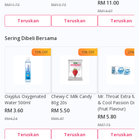
RM 11.00
RM11.73
RM13.73
RM14.67
Teruskan
Teruskan
Teruskan
Sering Dibeli Bersama
15% OFF
15% OFF
25% OF
Oxyplus Oxygenated
Chewy-C Milk Candy
Mr. Throat Extra Min
Water 500ml
80g 20s
& Cool Passion Dro
(Fruit Flavour)
RM 3.60
RM 5.50
RM 5.80
RM4.24
RM6.47
RM7.73
Teruskan
Teruskan
Teruskan