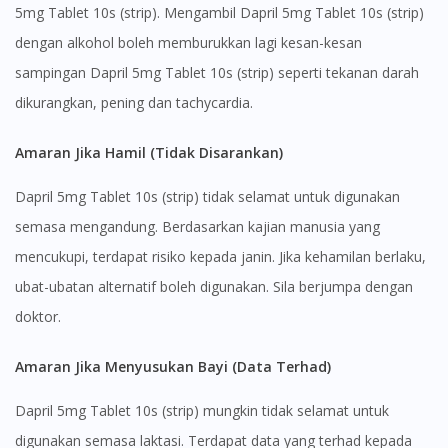
5mg Tablet 10s (strip). Mengambil Dapril 5mg Tablet 10s (strip)
dengan alkohol boleh memburukkan lagi kesan-kesan
sampingan Dapril 5mg Tablet 10s (strip) seperti tekanan darah
dikurangkan, pening dan tachycardia.
Amaran Jika Hamil (Tidak Disarankan)
Dapril 5mg Tablet 10s (strip) tidak selamat untuk digunakan
semasa mengandung. Berdasarkan kajian manusia yang
mencukupi, terdapat risiko kepada janin. Jika kehamilan berlaku,
ubat-ubatan alternatif boleh digunakan. Sila berjumpa dengan
Visit DoctorOnCall Singapore
doktor.
Amaran Jika Menyusukan Bayi (Data Terhad)
You seem to be shopping from Singapore
Dapril 5mg Tablet 10s (strip) mungkin tidak selamat untuk
You are currently on DoctorOnCall.com.my, our Malaysian
digunakan semasa laktasi. Terdapat data yang terhad kepada