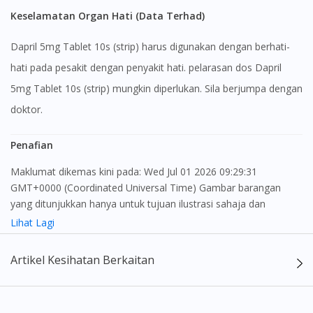
Keselamatan Organ Hati (Data Terhad)
Dapril 5mg Tablet 10s (strip) harus digunakan dengan berhati-
hati pada pesakit dengan penyakit hati. pelarasan dos Dapril
5mg Tablet 10s (strip) mungkin diperlukan. Sila berjumpa dengan
doktor.
Penafian
Maklumat dikemas kini pada: Wed Jul 01 2026 09:29:31
GMT+0000 (Coordinated Universal Time) Gambar barangan
yang ditunjukkan hanya untuk tujuan ilustrasi sahaja dan
mungkin tidak seperti produk yang sebenar
Lihat Lagi
Kandungan laman web ini adalah bertujuan untuk memberi
Artikel Kesihatan Berkaitan
maklumat sahaja, bagi kegunaan para pengamal perubatan dan
bukan bertujuan sebagai rujukan kepada pengguna untuk
membuat sebarang pembelian atau menggantikan nasihat