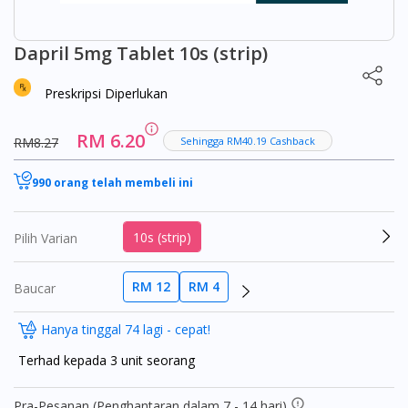
Dapril 5mg Tablet 10s (strip)
Preskripsi Diperlukan
RM 6.20
RM8.27
Sehingga RM40.19 Cashback
990 orang telah membeli ini
10s (strip)
Pilih Varian
RM 12
RM 4
Baucar
Hanya tinggal 74 lagi - cepat!
Terhad kepada 3 unit seorang
Pra-Pesanan (Penghantaran dalam 7 - 14 hari)