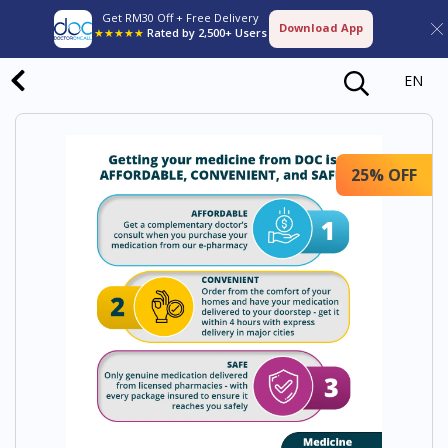
Get RM30 Off + Free Delivery
Download App
★★★★★
Rated by 2,500+ Users
EN
25% OFF