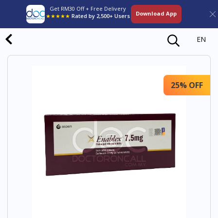
Get RM30 Off + Free Delivery
Download App
★★★★★
Rated by 2,500+ Users
EN
25% OFF