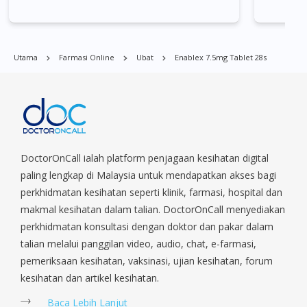
Bukit Batok, Bukit Merah, Bukit Panjang, Bukit Timah, Boat
Quay, Buona Vista, Beach Road, Bugis, Balestier, Boon Lay,
Central Area, Choa Chu Kang, Clementi, Chinatown,
Commonwealt, City Hall, Clarke Quay, Changi Airport, Changi
Utama
Farmasi Online
Ubat
Enablex 7.5mg Tablet 28s
Village, Clementi Park, Dairy Farm, Eunos, East Coast, Farrer
Park, Geylang, Hougang, Harbourfront, Holland, Jurong, Jurong
East, Jurong West, Kallang/ Whampoa, Lim Chu Kang, Marine
Parade, Marina, Macpherson, Mandai, Newton, Novena,
Orchard, Pasir Ris, Punggol, Potong Pasir, Paya Lebar,
Queenstown, Raffles Place, Rochor, River Valley, Sembawang,
Sengkang, Serangoon, Serangoon Rd, Seletar, Tampines, Toa
DoctorOnCall ialah platform penjagaan kesihatan digital
Payoh, Tanjong Pagar, Telok Blangah, Tanglin, Thomson, Tuas,
paling lengkap di Malaysia untuk mendapatkan akses bagi
Tengah, Upper East Coast, Upper Bukit Timah, Upper Thomson,
perkhidmatan kesihatan seperti klinik, farmasi, hospital dan
Woodlands, West Coast, Yishun, Yio Chu Kang.
makmal kesihatan dalam talian. DoctorOnCall menyediakan
perkhidmatan konsultasi dengan doktor dan pakar dalam
talian melalui panggilan video, audio, chat, e-farmasi,
pemeriksaan kesihatan, vaksinasi, ujian kesihatan, forum
kesihatan dan artikel kesihatan.
Baca Lebih Lanjut