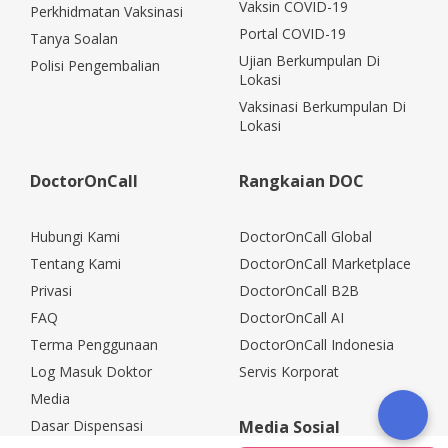
Vaksin COVID-19
Perkhidmatan Vaksinasi
Portal COVID-19
Tanya Soalan
Ujian Berkumpulan Di
Polisi Pengembalian
Lokasi
Vaksinasi Berkumpulan Di
Lokasi
DoctorOnCall
Rangkaian DOC
Hubungi Kami
DoctorOnCall Global
Tentang Kami
DoctorOnCall Marketplace
Privasi
DoctorOnCall B2B
FAQ
DoctorOnCall AI
Terma Penggunaan
DoctorOnCall Indonesia
Log Masuk Doktor
Servis Korporat
Media
Dasar Dispensasi
Media Sosial