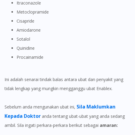
Itraconazole
Metoclopramide
Cisapride
Amiodarone
Sotalol
Visit DoctorOnCall Singapore
Quinidine
Procainamide
You seem to be shopping from Singapore
You are currently on DoctorOnCall.com.my, our Malaysian
Ini adalah senarai tindak balas antara ubat dan penyakit yang
site.
tidak lengkap yang mungkin mengganggu ubat Enablex.
To serve you better, would you like to head over to
DoctorOnCall Singapore
?
Sila Maklumkan
Sebelum anda mengunakan ubat ini,
Continue to DoctorOnCall Singapore
Kepada Doktor
anda tentang ubat-ubat yang anda sedang
ambil. Sila ingati perkara-perkara berikut sebagai
amaran:
No, please do not redirect me