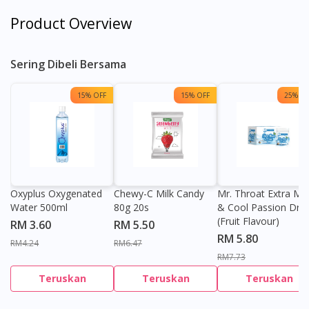
Product Overview
Sering Dibeli Bersama
15% OFF
15% OFF
25% OF
Oxyplus Oxygenated
Chewy-C Milk Candy
Mr. Throat Extra Min
Water 500ml
80g 20s
& Cool Passion Dro
(Fruit Flavour)
RM 3.60
RM 5.50
RM 5.80
RM4.24
RM6.47
RM7.73
Teruskan
Teruskan
Teruskan