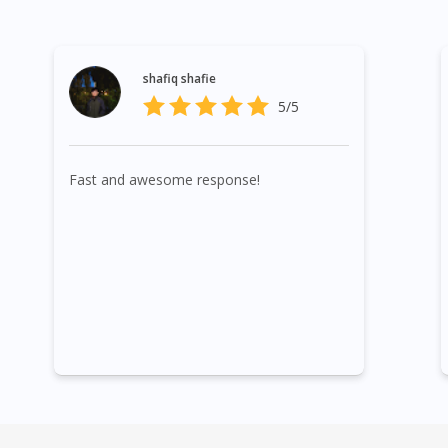
shafiq shafie
5/5
Fast and awesome response!