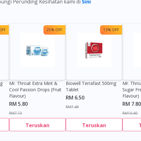
ubungi Perunding Kesihatan kami di
Sini
OFF
25% OFF
13% OFF
0g
Mr. Throat Extra Mint &
Biowell Terrafast 500mg
Mr. Thro
Cool Passion Drops (Fruit
Tablet
Sugar Fr
Flavour)
Flavour)
RM 6.50
RM 5.80
RM 7.80
RM7.48
RM7.73
RM10.40
Teruskan
Teruskan