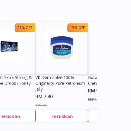
25% OFF
15% OFF
13%
at Extra Strong &
VK Dermsolve 100%
Biowell Zeero 200mg
ee Drops (Honey
Originality Pure Petroleum
Chewable Tablet
Jelly
RM 9.80
RM 7.80
RM11.27
RM9.18
Teruskan
Teruskan
Teruskan