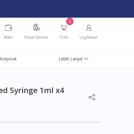
0
Mata
Pesan Semula
Troli
Log Masuk
Korporat
Lebih Lanjut
ed Syringe 1ml x4