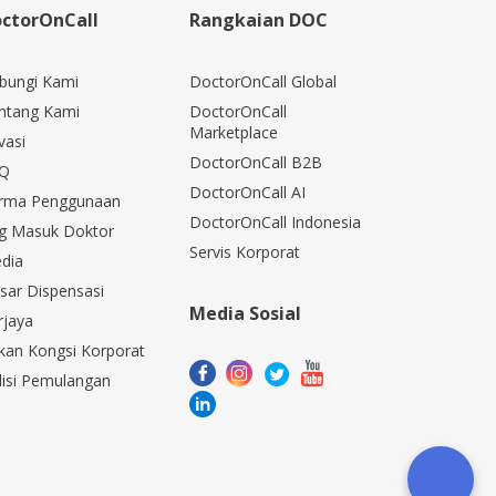
ctorOnCall
Rangkaian DOC
bungi Kami
DoctorOnCall Global
ntang Kami
DoctorOnCall
Marketplace
vasi
DoctorOnCall B2B
Q
DoctorOnCall AI
rma Penggunaan
DoctorOnCall Indonesia
g Masuk Doktor
Servis Korporat
dia
sar Dispensasi
Media Sosial
rjaya
kan Kongsi Korporat
lisi Pemulangan