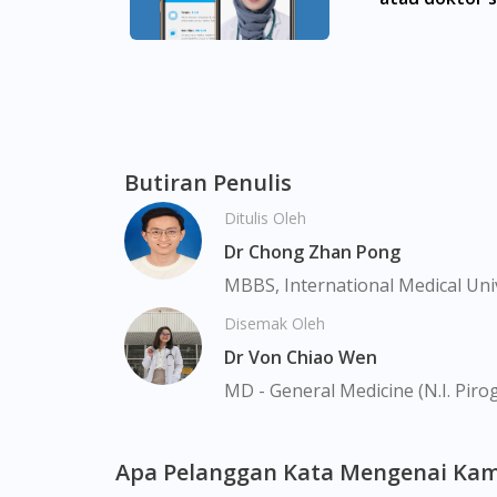
Taman Perling, Tebrau, Danga Bay, Larkin, 
Enbrel 50mg/1ml Pre-filled Syringe 1ml x4 b
Batok, Bukit Merah, Bukit Panjang, Bukit T
Clementi, Chinatown, Commonwealt, City Hall
Park, Geylang, Hougang, Harbourfront, Hol
Butiran Penulis
Macpherson, Mandai, Newton, Novena, Orchar
Ditulis Oleh
Sembawang, Sengkang, Serangoon, Serangoo
Tengah, Upper East Coast, Upper Bukit Tim
Dr Chong Zhan Pong
MBBS, International Medical Uni
Disemak Oleh
Dr Von Chiao Wen
MD - General Medicine (N.I. Piro
Apa Pelanggan Kata Mengenai Kam