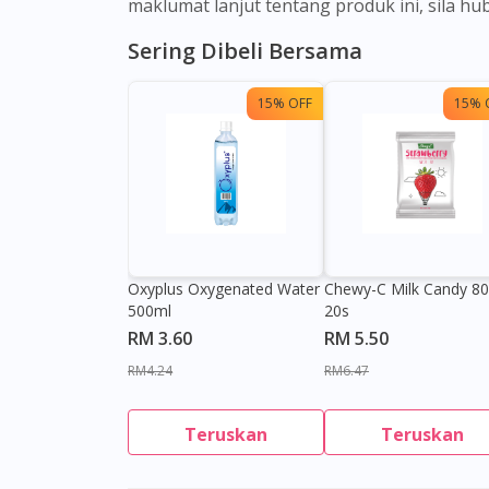
maklumat lanjut tentang produk ini, sila h
Sering Dibeli Bersama
15% OFF
15% 
Oxyplus Oxygenated Water
Chewy-C Milk Candy 8
500ml
20s
RM 3.60
RM 5.50
RM4.24
RM6.47
Teruskan
Teruskan