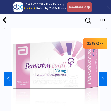
Get RM30 Off + Free Delivery
Download App
★★★★★
Rated by 2,500+ Users
EN
25% OFF