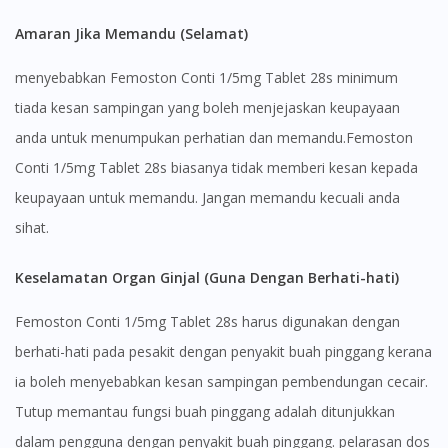
Amaran Jika Memandu (Selamat)
Visit DoctorOnCall Singapore
menyebabkan Femoston Conti 1/5mg Tablet 28s minimum
tiada kesan sampingan yang boleh menjejaskan keupayaan
You seem to be shopping from Singapore
anda untuk menumpukan perhatian dan memandu.Femoston
Conti 1/5mg Tablet 28s biasanya tidak memberi kesan kepada
You are currently on DoctorOnCall.com.my, our Malaysian
site.
keupayaan untuk memandu. Jangan memandu kecuali anda
To serve you better, would you like to head over to
sihat.
DoctorOnCall Singapore
?
Keselamatan Organ Ginjal (Guna Dengan Berhati-hati)
Continue to DoctorOnCall Singapore
Femoston Conti 1/5mg Tablet 28s harus digunakan dengan
No, please do not redirect me
berhati-hati pada pesakit dengan penyakit buah pinggang kerana
ia boleh menyebabkan kesan sampingan pembendungan cecair.
Tutup memantau fungsi buah pinggang adalah ditunjukkan
dalam pengguna dengan penyakit buah pinggang. pelarasan dos