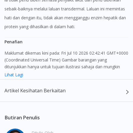
sebaik-baiknya melalui laluan transdermal. Laluan ini memintas
hati dan dengan itu, tidak akan mengganggu enzim hepatik dan
protein yang dihasilkan di dalam hati.
Penafian
Maklumat dikemas kini pada: Fri Jul 10 2026 02:42:41 GMT+0000
(Coordinated Universal Time) Gambar barangan yang
ditunjukkan hanya untuk tujuan ilustrasi sahaja dan mungkin
tidak seperti produk yang sebenar
Lihat Lagi
Kandungan laman web ini adalah bertujuan untuk memberi
Artikel Kesihatan Berkaitan
maklumat sahaja, bagi kegunaan para pengamal perubatan dan
bukan bertujuan sebagai rujukan kepada pengguna untuk
membuat sebarang pembelian atau menggantikan nasihat
seorang pengamal perubatan. Keberkesanan dan kesan
Butiran Penulis
sampingan ubat-ubatan mungkin berbeza dari seorang
pengguna dengan pengguna yang lain. Kami tidak menyarankan
Ditulis Oleh