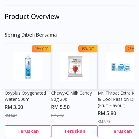
Product Overview
Sering Dibeli Bersama
15% OFF
15% OFF
25% OF
Oxyplus Oxygenated
Chewy-C Milk Candy
Mr. Throat Extra Min
Water 500ml
80g 20s
& Cool Passion Dro
(Fruit Flavour)
RM 3.60
RM 5.50
RM 5.80
RM4.24
RM6.47
RM7.73
Teruskan
Teruskan
Teruskan