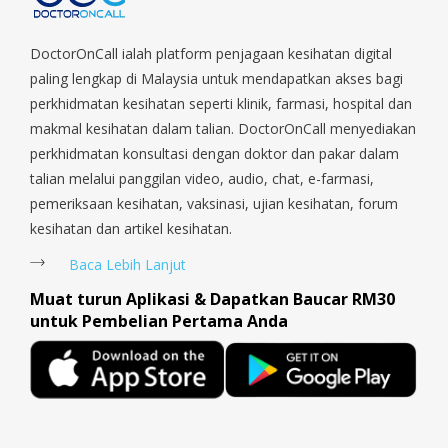
Parade, Marina, Macpherson, Mandai, Newton, Novena,
Orchard, Pasir Ris, Punggol, Potong Pasir, Paya Lebar,
Queenstown, Raffles Place, Rochor, River Valley, Sembawang,
DoctorOnCall ialah platform penjagaan kesihatan digital
Sengkang, Serangoon, Serangoon Rd, Seletar, Tampines, Toa
paling lengkap di Malaysia untuk mendapatkan akses bagi
Payoh, Tanjong Pagar, Telok Blangah, Tanglin, Thomson, Tuas,
perkhidmatan kesihatan seperti klinik, farmasi, hospital dan
Tengah, Upper East Coast, Upper Bukit Timah, Upper Thomson,
makmal kesihatan dalam talian. DoctorOnCall menyediakan
Woodlands, West Coast, Yishun, Yio Chu Kang.
perkhidmatan konsultasi dengan doktor dan pakar dalam
talian melalui panggilan video, audio, chat, e-farmasi,
pemeriksaan kesihatan, vaksinasi, ujian kesihatan, forum
kesihatan dan artikel kesihatan.
Baca Lebih Lanjut
Muat turun Aplikasi & Dapatkan Baucar RM30
untuk Pembelian Pertama Anda