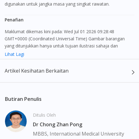
digunakan untuk jangka masa yang singkat rawatan.
Penafian
Maklumat dikemas kini pada: Wed Jul 01 2026 09:28:48
GMT+0000 (Coordinated Universal Time) Gambar barangan
yang ditunjukkan hanya untuk tujuan ilustrasi sahaja dan
mungkin tidak seperti produk yang sebenar
Lihat Lagi
Kandungan laman web ini adalah bertujuan untuk memberi
Artikel Kesihatan Berkaitan
maklumat sahaja, bagi kegunaan para pengamal perubatan dan
bukan bertujuan sebagai rujukan kepada pengguna untuk
membuat sebarang pembelian atau menggantikan nasihat
seorang pengamal perubatan. Keberkesanan dan kesan
Butiran Penulis
sampingan ubat-ubatan mungkin berbeza dari seorang
pengguna dengan pengguna yang lain. Kami tidak menyarankan
Ditulis Oleh
pengguna untuk membuat diagnosis atau rawatan sendiri.
Dr Chong Zhan Pong
Pesakit haruslah sentiasa mendapatkan nasihat daripada doktor
atau ahli farmasi bertauliah sebelum mengambil atau
MBBS, International Medical University
menggunakan sebarang ubat-ubatan. Isi kandungan laman web