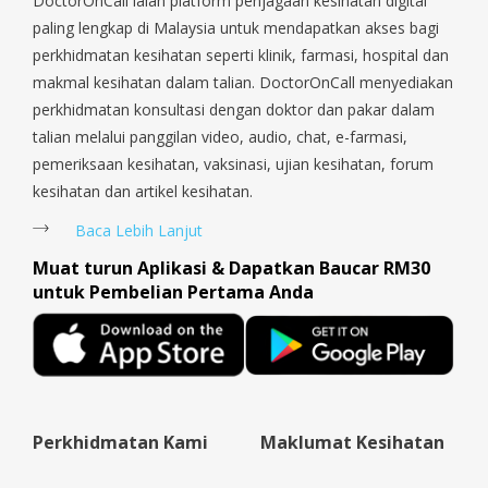
DoctorOnCall ialah platform penjagaan kesihatan digital
Payoh, Tanjong Pagar, Telok Blangah, Tanglin, Thomson, Tuas,
paling lengkap di Malaysia untuk mendapatkan akses bagi
Tengah, Upper East Coast, Upper Bukit Timah, Upper Thomson,
perkhidmatan kesihatan seperti klinik, farmasi, hospital dan
Woodlands, West Coast, Yishun, Yio Chu Kang.
makmal kesihatan dalam talian. DoctorOnCall menyediakan
perkhidmatan konsultasi dengan doktor dan pakar dalam
talian melalui panggilan video, audio, chat, e-farmasi,
pemeriksaan kesihatan, vaksinasi, ujian kesihatan, forum
kesihatan dan artikel kesihatan.
Baca Lebih Lanjut
Muat turun Aplikasi & Dapatkan Baucar RM30
untuk Pembelian Pertama Anda
Perkhidmatan Kami
Maklumat Kesihatan