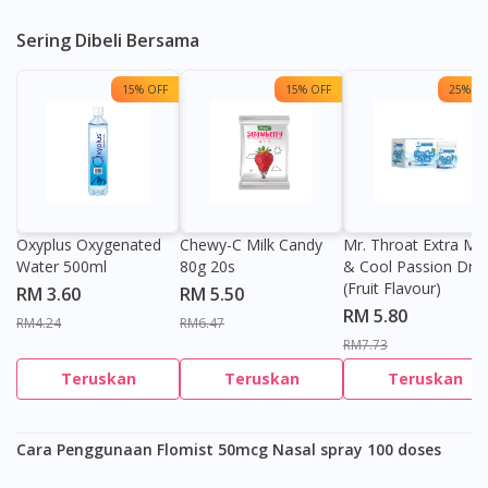
Sering Dibeli Bersama
15% OFF
15% OFF
25% OF
Oxyplus Oxygenated
Chewy-C Milk Candy
Mr. Throat Extra Min
Water 500ml
80g 20s
& Cool Passion Dro
(Fruit Flavour)
RM 3.60
RM 5.50
RM 5.80
RM4.24
RM6.47
RM7.73
Teruskan
Teruskan
Teruskan
Cara Penggunaan Flomist 50mcg Nasal spray 100 doses