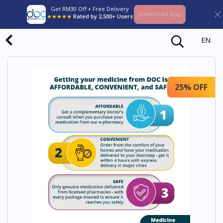
Get RM30 Off + Free Delivery
Download App
★★★★★
Rated by 2,500+ Users
EN
25% OFF