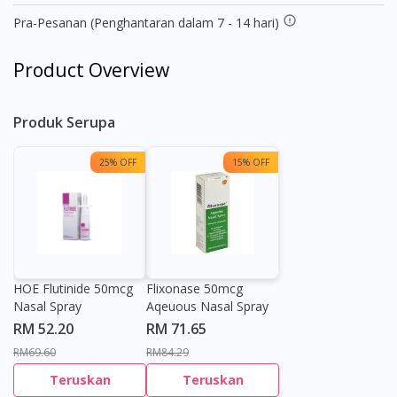
Pra-Pesanan (Penghantaran dalam 7 - 14 hari)
Product Overview
Produk Serupa
25% OFF
15% OFF
HOE Flutinide 50mcg
Flixonase 50mcg
Nasal Spray
Aqeuous Nasal Spray
RM 52.20
RM 71.65
RM69.60
RM84.29
Teruskan
Teruskan