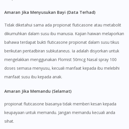
Visit DoctorOnCall Singapore
Amaran Jika Menyusukan Bayi (Data Terhad)
You seem to be shopping from Singapore
Tidak diketahui sama ada propionat fluticasone atau metabolit
dikumuhkan dalam susu ibu manusia. Kajian haiwan melaporkan
bahawa terdapat bukti fluticasone propionat dalam susu tikus
You are currently on DoctorOnCall.com.my, our Malaysian
site.
berikutan pentadbiran subkutaneus. Ia adalah disyorkan untuk
To serve you better, would you like to head over to
mengelakkan menggunakan Flomist 50mcg Nasal spray 100
DoctorOnCall Singapore
?
doses semasa menyusu, kecuali manfaat kepada ibu melebihi
manfaat susu ibu kepada anak.
Continue to DoctorOnCall Singapore
No, please do not redirect me
Amaran Jika Memandu (Selamat)
propionat fluticasone biasanya tidak memberi kesan kepada
keupayaan untuk memandu. Jangan memandu kecuali anda
sihat.