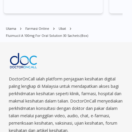
didapati di banyak tempat di Singapura. Ang Mo Kio, Alexandra,
Admiralty, Bedok, Bishan, Bukit Batok, Bukit Merah, Bukit
Panjang, Bukit Timah, Boat Quay, Buona Vista, Beach Road,
Bugis, Balestier, Boon Lay, Central Area, Choa Chu Kang,
Utama
Farmasi Online
Ubat
Clementi, Chinatown, Commonwealt, City Hall, Clarke Quay,
Fluimucil A 100mg For Oral Solution 30 Sachets (Box)
Changi Airport, Changi Village, Clementi Park, Dairy Farm,
Eunos, East Coast, Farrer Park, Geylang, Hougang,
Harbourfront, Holland, Jurong, Jurong East, Jurong West,
Kallang/ Whampoa, Lim Chu Kang, Marine Parade, Marina,
Macpherson, Mandai, Newton, Novena, Orchard, Pasir Ris,
Punggol, Potong Pasir, Paya Lebar, Queenstown, Raffles Place,
Rochor, River Valley, Sembawang, Sengkang, Serangoon,
DoctorOnCall ialah platform penjagaan kesihatan digital
Serangoon Rd, Seletar, Tampines, Toa Payoh, Tanjong Pagar,
paling lengkap di Malaysia untuk mendapatkan akses bagi
Telok Blangah, Tanglin, Thomson, Tuas, Tengah, Upper East
perkhidmatan kesihatan seperti klinik, farmasi, hospital dan
Coast, Upper Bukit Timah, Upper Thomson, Woodlands, West
makmal kesihatan dalam talian. DoctorOnCall menyediakan
Coast, Yishun, Yio Chu Kang.
perkhidmatan konsultasi dengan doktor dan pakar dalam
talian melalui panggilan video, audio, chat, e-farmasi,
pemeriksaan kesihatan, vaksinasi, ujian kesihatan, forum
kesihatan dan artikel kesihatan.