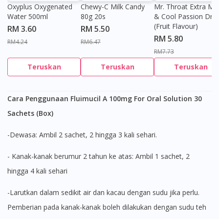
Oxyplus Oxygenated
Chewy-C Milk Candy
Mr. Throat Extra Min
Water 500ml
80g 20s
& Cool Passion Dro
(Fruit Flavour)
RM 3.60
RM 5.50
RM 5.80
RM4.24
RM6.47
RM7.73
Teruskan
Teruskan
Teruskan
Cara Penggunaan Fluimucil A 100mg For Oral Solution 30
Sachets (Box)
-Dewasa: Ambil 2 sachet, 2 hingga 3 kali sehari.
- Kanak-kanak berumur 2 tahun ke atas: Ambil 1 sachet, 2
hingga 4 kali sehari
-Larutkan dalam sedikit air dan kacau dengan sudu jika perlu.
Pemberian pada kanak-kanak boleh dilakukan dengan sudu teh