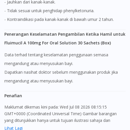
- Jauhkan dari kanak-kanak.
- Tidak sesuai untuk penghidap phenylketonuria.
- Kontraindikasi pada kanak-kanak di bawah umur 2 tahun.
Penerangan Keselamatan Pengambilan Ketika Hamil untuk
Fluimucil A 100mg For Oral Solution 30 Sachets (Box)
Data terhad tentang keselamatan penggunaan semasa
mengandung atau menyusukan bayi.
Dapatkan nasihat doktor sebelum menggunakan produk jika
mengandung atau menyusukan bayi.
Penafian
Maklumat dikemas kini pada: Wed Jul 08 2026 08:15:15
GMT+0000 (Coordinated Universal Time) Gambar barangan
yang ditunjukkan hanya untuk tujuan ilustrasi sahaja dan
mungkin tidak seperti produk yang sebenar
Lihat Lagi