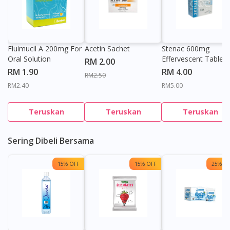
Fluimucil A 200mg For
Acetin Sachet
Stenac 600mg
Oral Solution
Effervescent Tablet
RM 2.00
RM 1.90
RM 4.00
RM2.50
RM2.40
RM5.00
Teruskan
Teruskan
Teruskan
Sering Dibeli Bersama
15% OFF
15% OFF
25% OF