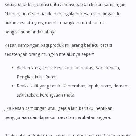
Setiap ubat berpotensi untuk menyebabkan kesan sampingan.
Namun, tidak semua akan mengalami kesan sampingan. Ini
bukan sesuatu yang membimbangkan malah untuk
pengetahuan anda sahaja.
Kesan sampingan bagi produk ini jarang berlaku, tetapi
Visit DoctorOnCall Singapore
sesetengah orang mungkin melaluinya seperti:
You seem to be shopping from Singapore
Alahan yang teruk: Kesukaran bernafas, Sakit kepala,
Bengkak kulit, Ruam
You are currently on DoctorOnCall.com.my, our Malaysian
Reaksi kulit yang teruk: Kemerahan, lepuh, ruam, demam,
site.
sakit tekak, kerengsaan mata.
To serve you better, would you like to head over to
DoctorOnCall Singapore
?
Jika kesan sampingan atau gejala lain berlaku, hentikan
penggunaan dan dapatkan rawatan perubatan segera.
Continue to DoctorOnCall Singapore
No, please do not redirect me
Reaksi alahan (mis: ruam, semput, nafas yang sulit), beban Fluid