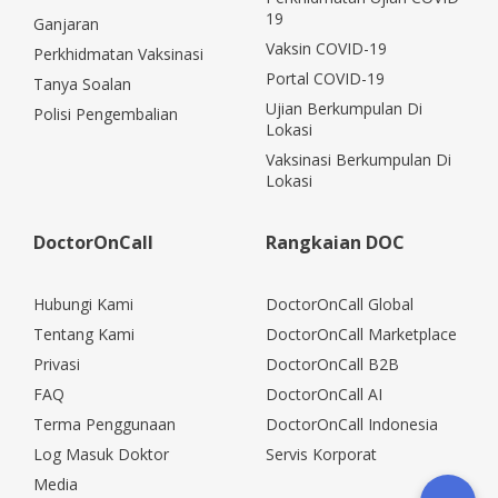
19
Ganjaran
Vaksin COVID-19
Perkhidmatan Vaksinasi
Portal COVID-19
Tanya Soalan
Ujian Berkumpulan Di
Polisi Pengembalian
Lokasi
Vaksinasi Berkumpulan Di
Lokasi
DoctorOnCall
Rangkaian DOC
Hubungi Kami
DoctorOnCall Global
Tentang Kami
DoctorOnCall Marketplace
Privasi
DoctorOnCall B2B
FAQ
DoctorOnCall AI
Terma Penggunaan
DoctorOnCall Indonesia
Log Masuk Doktor
Servis Korporat
Media