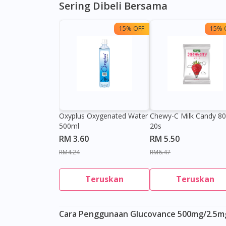
Sering Dibeli Bersama
15% OFF
15% 
Oxyplus Oxygenated Water
Chewy-C Milk Candy 8
500ml
20s
RM 3.60
RM 5.50
RM4.24
RM6.47
Teruskan
Teruskan
Cara Penggunaan Glucovance 500mg/2.5mg 