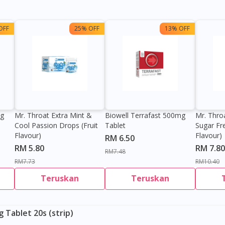
OFF
25% OFF
13% OFF
0g
Mr. Throat Extra Mint &
Biowell Terrafast 500mg
Mr. Thro
Cool Passion Drops (Fruit
Tablet
Sugar Fr
Flavour)
Flavour)
RM 6.50
RM 5.80
RM 7.80
RM7.48
RM7.73
RM10.40
Teruskan
Teruskan
Tablet 20s (strip)