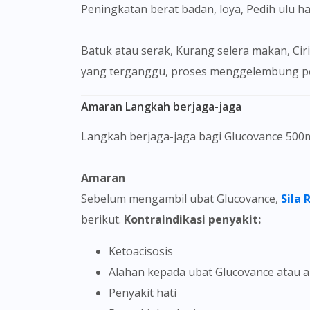
Peningkatan berat badan, loya, Pedih ulu hat
Batuk atau serak, Kurang selera makan, Cirit-birit, Dyspnea, Upper jangkitan saluran pernafasan, loya, muntah, kembung, Heartburn / pencernaan
yang terganggu, proses menggelembung per
Amaran Langkah berjaga-jaga
Langkah berjaga-jaga bagi Glucovance 500m
Amaran
Sebelum mengambil ubat Glucovance,
Sila 
berikut.
Kontraindikasi penyakit:
Ketoacisosis
Alahan kepada ubat Glucovance atau
Penyakit hati