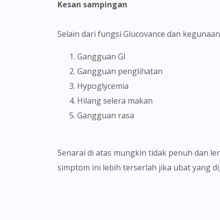
Kesan sampingan
Selain dari fungsi Glucovance dan kegunaan
Gangguan GI
Gangguan penglihatan
Hypoglycemia
Hilang selera makan
Gangguan rasa
Senarai di atas mungkin tidak penuh dan lengkap. Sila maklumkan kepada doktor jika anda mengalami simptom-simptom yang lain. Simptom-
simptom ini lebih terserlah jika ubat yang