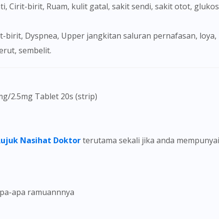
i, Cirit-birit, Ruam, kulit gatal, sakit sendi, sakit otot, glu
To serve you better, would you like to head over to
DoctorOnCall Singapore
?
Continue to DoctorOnCall Singapore
ut, sembelit.
No, please do not redirect me
g/2.5mg Tablet 20s (strip)
Rujuk Nasihat Doktor
terutama sekali jika anda mempunya
 apa-apa ramuannnya