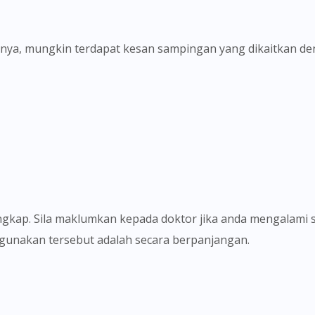
nya, mungkin terdapat kesan sampingan yang dikaitkan denga
Visit DoctorOnCall Singapore
 digunakan tersebut adalah secara berpanjangan.
You seem to be shopping from Singapore
You are currently on DoctorOnCall.com.my, our Malaysian site.