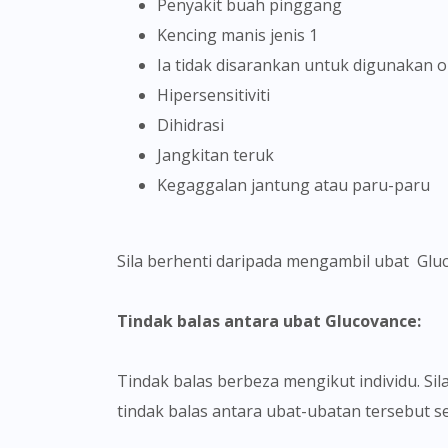
Penyakit buah pinggang
Kencing manis jenis 1
Ia tidak disarankan untuk digunakan 
Hipersensitiviti
Dihidrasi
Jangkitan teruk
Kegaggalan jantung atau paru-paru
Sila berhenti daripada mengambil ubat Gluco
Tindak balas antara ubat Glucovance:
Tindak balas berbeza mengikut individu. Sila berbincang bersama doktor anda tentang sebarang kemungkinan yang boleh terjadi disebabkan oleh
tindak balas antara ubat-ubatan tersebut 