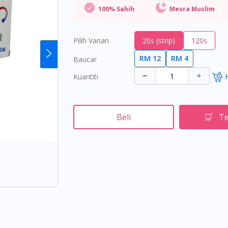
100% Sahih
Mesra Muslim
Pilih Varian
20s (strip)
120s
RM 12
RM 4
Baucar
Kuantiti
Beli
Te