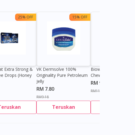
25% OFF
15% OFF
13%
at Extra Strong &
VK Dermsolve 100%
Biowell Zeero 200mg
ee Drops (Honey
Originality Pure Petroleum
Chewable Tablet
Jelly
RM 9.80
RM 7.80
RM11.27
RM9.18
Teruskan
Teruskan
Teruskan