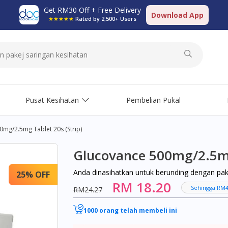
Get RM30 Off + Free Delivery
Download App
★★★★★
Rated by 2,500+ Users
Pusat Kesihatan
Pembelian Pukal
mg/2.5mg Tablet 20s (strip)
Glucovance 500mg/2.5mg 
Anda dinasihatkan untuk berunding dengan pa
25% OFF
RM 18.20
Sehingga RM4
RM24.27
1000 orang telah membeli ini