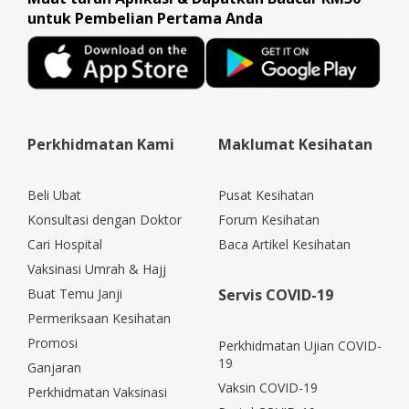
the medicine was given different cheaper
untuk Pembelian Pertama Anda
brand by the pharmacy but they promise
for refund. Very happy experience and
definitely will recommend this to
everyone. Thank you for awesome..
sincere services and touching lives of
Perkhidmatan Kami
Maklumat Kesihatan
many.
Beli Ubat
Pusat Kesihatan
Konsultasi dengan Doktor
Forum Kesihatan
Cari Hospital
Baca Artikel Kesihatan
Vaksinasi Umrah & Hajj
Buat Temu Janji
Servis COVID-19
Permeriksaan Kesihatan
Promosi
Perkhidmatan Ujian COVID-
19
Ganjaran
Vaksin COVID-19
Perkhidmatan Vaksinasi