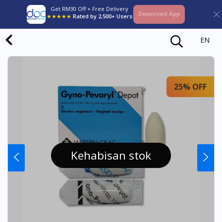
Get RM30 Off + Free Delivery
Download App
★★★★★
Rated by 2,500+ Users
EN
25% OFF
Kehabisan stok