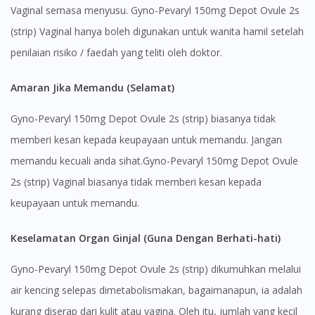
Vaginal semasa menyusu. Gyno-Pevaryl 150mg Depot Ovule 2s
(strip) Vaginal hanya boleh digunakan untuk wanita hamil setelah
penilaian risiko / faedah yang teliti oleh doktor.
Visit DoctorOnCall Singapore
Amaran Jika Memandu (Selamat)
Gyno-Pevaryl 150mg Depot Ovule 2s (strip) biasanya tidak
You seem to be shopping from Singapore
memberi kesan kepada keupayaan untuk memandu. Jangan
memandu kecuali anda sihat.Gyno-Pevaryl 150mg Depot Ovule
You are currently on DoctorOnCall.com.my, our Malaysian
2s (strip) Vaginal biasanya tidak memberi kesan kepada
site.
keupayaan untuk memandu.
To serve you better, would you like to head over to
DoctorOnCall Singapore
?
Keselamatan Organ Ginjal (Guna Dengan Berhati-hati)
Continue to DoctorOnCall Singapore
Gyno-Pevaryl 150mg Depot Ovule 2s (strip) dikumuhkan melalui
No, please do not redirect me
air kencing selepas dimetabolismakan, bagaimanapun, ia adalah
kurang diserap dari kulit atau vagina. Oleh itu, jumlah yang kecil