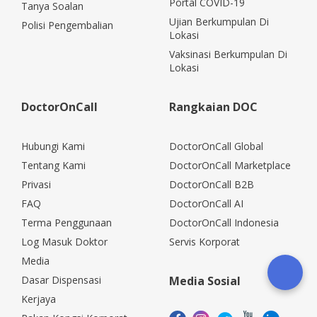
Portal COVID-19
Tanya Soalan
Ujian Berkumpulan Di
Polisi Pengembalian
Lokasi
Vaksinasi Berkumpulan Di
Lokasi
DoctorOnCall
Rangkaian DOC
Hubungi Kami
DoctorOnCall Global
Tentang Kami
DoctorOnCall Marketplace
Privasi
DoctorOnCall B2B
FAQ
DoctorOnCall AI
Terma Penggunaan
DoctorOnCall Indonesia
Log Masuk Doktor
Servis Korporat
Media
Dasar Dispensasi
Media Sosial
Kerjaya