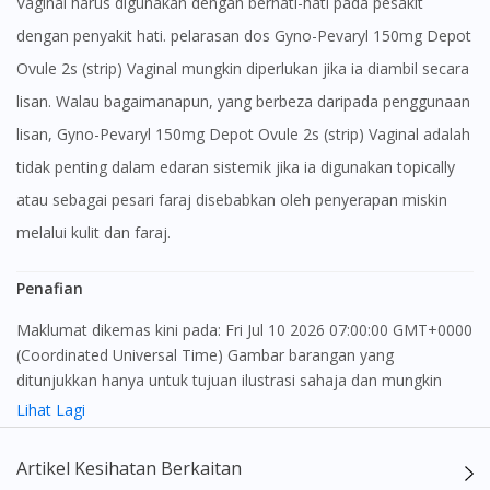
Vaginal harus digunakan dengan berhati-hati pada pesakit
dengan penyakit hati. pelarasan dos Gyno-Pevaryl 150mg Depot
Ovule 2s (strip) Vaginal mungkin diperlukan jika ia diambil secara
lisan. Walau bagaimanapun, yang berbeza daripada penggunaan
lisan, Gyno-Pevaryl 150mg Depot Ovule 2s (strip) Vaginal adalah
tidak penting dalam edaran sistemik jika ia digunakan topically
atau sebagai pesari faraj disebabkan oleh penyerapan miskin
melalui kulit dan faraj.
Penafian
Maklumat dikemas kini pada: Fri Jul 10 2026 07:00:00 GMT+0000
(Coordinated Universal Time) Gambar barangan yang
ditunjukkan hanya untuk tujuan ilustrasi sahaja dan mungkin
tidak seperti produk yang sebenar
Lihat Lagi
Kandungan laman web ini adalah bertujuan untuk memberi
Artikel Kesihatan Berkaitan
maklumat sahaja, bagi kegunaan para pengamal perubatan dan