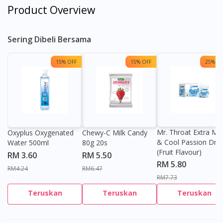
Product Overview
Sering Dibeli Bersama
15% OFF
15% OFF
25% OF
Mr. Throat Extra Min
Oxyplus Oxygenated
Chewy-C Milk Candy
& Cool Passion Dro
Water 500ml
80g 20s
(Fruit Flavour)
RM 3.60
RM 5.50
RM 5.80
RM4.24
RM6.47
RM7.73
Teruskan
Teruskan
Teruskan