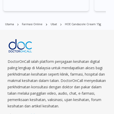
Bukit Batok, Bukit Merah, Bukit Panjang, Bukit Timah, Boat
Quay, Buona Vista, Beach Road, Bugis, Balestier, Boon Lay,
Central Area, Choa Chu Kang, Clementi, Chinatown,
Commonwealt, City Hall, Clarke Quay, Changi Airport, Changi
Utama
Farmasi Online
Ubat
HOE Candazole Cream 15g
Village, Clementi Park, Dairy Farm, Eunos, East Coast, Farrer
Park, Geylang, Hougang, Harbourfront, Holland, Jurong, Jurong
East, Jurong West, Kallang/ Whampoa, Lim Chu Kang, Marine
Parade, Marina, Macpherson, Mandai, Newton, Novena,
Orchard, Pasir Ris, Punggol, Potong Pasir, Paya Lebar,
Queenstown, Raffles Place, Rochor, River Valley, Sembawang,
Sengkang, Serangoon, Serangoon Rd, Seletar, Tampines, Toa
DoctorOnCall ialah platform penjagaan kesihatan digital
Payoh, Tanjong Pagar, Telok Blangah, Tanglin, Thomson, Tuas,
paling lengkap di Malaysia untuk mendapatkan akses bagi
Tengah, Upper East Coast, Upper Bukit Timah, Upper Thomson,
perkhidmatan kesihatan seperti klinik, farmasi, hospital dan
Woodlands, West Coast, Yishun, Yio Chu Kang.
makmal kesihatan dalam talian. DoctorOnCall menyediakan
perkhidmatan konsultasi dengan doktor dan pakar dalam
talian melalui panggilan video, audio, chat, e-farmasi,
pemeriksaan kesihatan, vaksinasi, ujian kesihatan, forum
kesihatan dan artikel kesihatan.