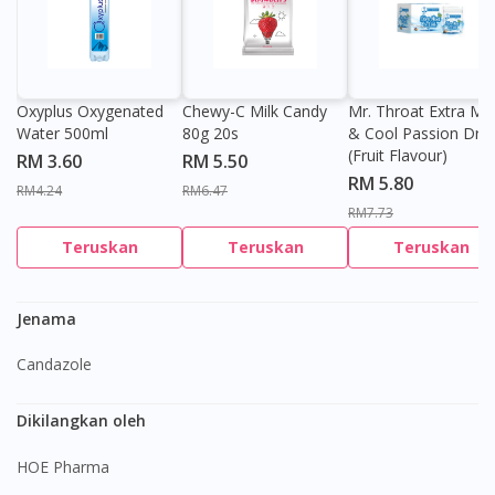
Oxyplus Oxygenated
Chewy-C Milk Candy
Mr. Throat Extra Min
Water 500ml
80g 20s
& Cool Passion Dro
(Fruit Flavour)
RM 3.60
RM 5.50
RM 5.80
RM4.24
RM6.47
RM7.73
Teruskan
Teruskan
Teruskan
Jenama
Candazole
Dikilangkan oleh
HOE Pharma