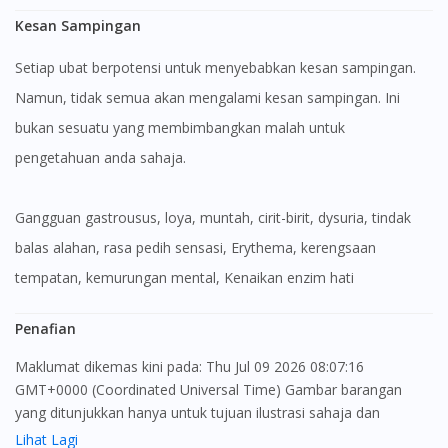
Kesan Sampingan
Setiap ubat berpotensi untuk menyebabkan kesan sampingan.
Namun, tidak semua akan mengalami kesan sampingan. Ini
bukan sesuatu yang membimbangkan malah untuk
pengetahuan anda sahaja.
gangguan gastrousus, loya, muntah, cirit-birit, dysuria, tindak
balas alahan, rasa pedih sensasi, Erythema, kerengsaan
tempatan, kemurungan mental, Kenaikan enzim hati
Penafian
Visit DoctorOnCall Singapore
Maklumat dikemas kini pada: Thu Jul 09 2026 08:07:16
GMT+0000 (Coordinated Universal Time) Gambar barangan
yang ditunjukkan hanya untuk tujuan ilustrasi sahaja dan
You seem to be shopping from Singapore
mungkin tidak seperti produk yang sebenar
Lihat Lagi