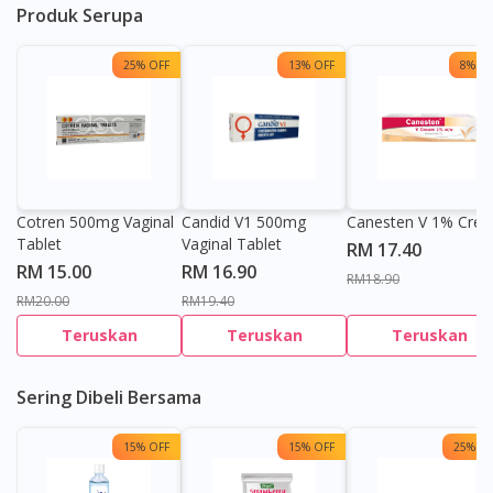
Produk Serupa
25% OFF
13% OFF
8% OF
Cotren 500mg Vaginal
Candid V1 500mg
Canesten V 1% Cre
Tablet
Vaginal Tablet
RM 17.40
RM 15.00
RM 16.90
RM18.90
RM20.00
RM19.40
Teruskan
Teruskan
Teruskan
Sering Dibeli Bersama
15% OFF
15% OFF
25% OF