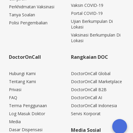
Vaksin COVID-19
Perkhidmatan Vaksinasi
Portal COVID-19
Tanya Soalan
Ujian Berkumpulan Di
Polisi Pengembalian
Lokasi
Vaksinasi Berkumpulan Di
Lokasi
DoctorOnCall
Rangkaian DOC
Hubungi Kami
DoctorOnCall Global
Tentang Kami
DoctorOnCall Marketplace
Privasi
DoctorOnCall B2B
FAQ
DoctorOnCall AI
Terma Penggunaan
DoctorOnCall Indonesia
Log Masuk Doktor
Servis Korporat
Media
Dasar Dispensasi
Media Sosial