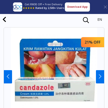
Get RM30 Off + Free Delivery
Download App
★★★★★
Rated by 2,500+ Users
EN
21% OFF