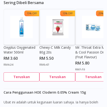
Sering Dibeli Bersama
15% OFF
15% OFF
25% OF
Oxyplus Oxygenated
Chewy-C Milk Candy
Mr. Throat Extra Min
Water 500ml
80g 20s
& Cool Passion Dro
(Fruit Flavour)
RM 3.60
RM 5.50
RM 5.80
RM4.24
RM6.47
RM7.73
Teruskan
Teruskan
Teruskan
Cara Penggunaan HOE Cloderm 0.05% Cream 15g
Ubat ini adalah untuk kegunaan luaran sahaja. Ia hanya boleh