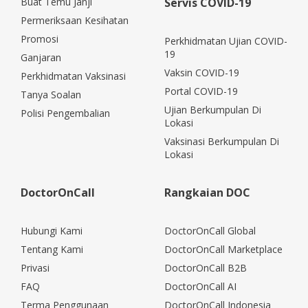
Buat Temu Janji
Servis COVID-19
Permeriksaan Kesihatan
Promosi
Perkhidmatan Ujian COVID-
19
Ganjaran
Vaksin COVID-19
Perkhidmatan Vaksinasi
Portal COVID-19
Tanya Soalan
Ujian Berkumpulan Di
Polisi Pengembalian
Lokasi
Vaksinasi Berkumpulan Di
Lokasi
DoctorOnCall
Rangkaian DOC
Hubungi Kami
DoctorOnCall Global
Tentang Kami
DoctorOnCall Marketplace
Privasi
DoctorOnCall B2B
FAQ
DoctorOnCall AI
Terma Penggunaan
DoctorOnCall Indonesia