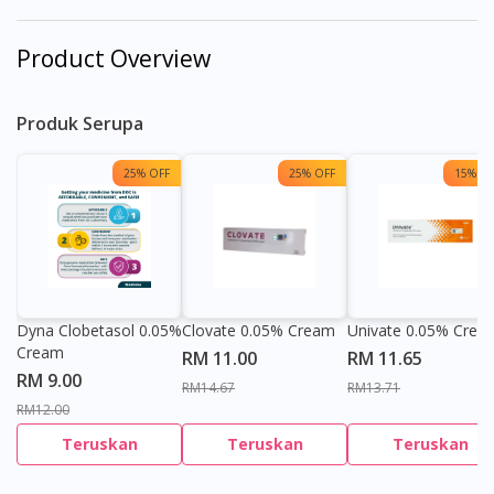
Product Overview
Produk Serupa
25% OFF
25% OFF
15% OF
Dyna Clobetasol 0.05%
Clovate 0.05% Cream
Univate 0.05% Crea
Cream
RM 11.00
RM 11.65
RM 9.00
RM14.67
RM13.71
RM12.00
Teruskan
Teruskan
Teruskan