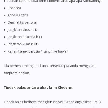
● Alahan kepada ubat krim Cloderm atau apa-apa ramuannnya
● Rosacea
● Acne vulgaris
● Dermatitis perioral
● Jangkitan virus kulit
● Jangkitan bakteria kulit
● Jangkitan kulat kulit
● Kanak-kanak berusia 1 tahun ke bawah
Sila berhenti mengambil ubat tersebut jika anda mengalami
simptom berikut.
Tindak balas antara ubat krim Cloderm:
Visit DoctorOnCall Singapore
Tindak balas berbeza mengikut individu. Anda digalakkan untuk