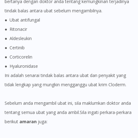
bertanya dengan doktor anda tentang kemungkinan terjadinya
You seem to be shopping from Singapore
tindak balas antara ubat sebelum mengambilnya.
● Ubat antifungal
You are currently on DoctorOnCall.com.my, our Malaysian
● Ritonacir
site.
● Aldesleukin
To serve you better, would you like to head over to
● Certinib
DoctorOnCall Singapore
?
● Corticorelin
Continue to DoctorOnCall Singapore
● Hyaluronidase
No, please do not redirect me
Ini adalah senarai tindak balas antara ubat dan penyakit yang
tidak lengkap yang mungkin mengganggu ubat krim Cloderm.
Sebelum anda mengambil ubat ini, sila maklumkan doktor anda
tentang semua ubat yang anda ambil.Sila ingati perkara-perkara
berikut
amaran
juga: