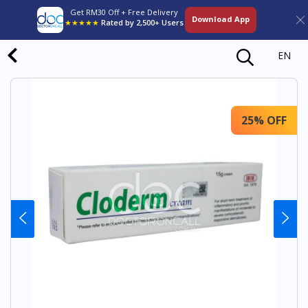
Get RM30 Off + Free Delivery
Download App
★★★★★
Rated by 2,500+ Users
EN
25% OFF