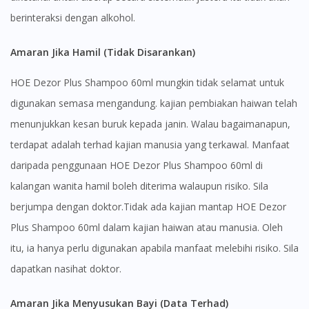
DoctorOnCall Singapore
?
berinteraksi dengan alkohol.
Continue to DoctorOnCall Singapore
Amaran Jika Hamil (Tidak Disarankan)
No, please do not redirect me
HOE Dezor Plus Shampoo 60ml mungkin tidak selamat untuk
digunakan semasa mengandung. kajian pembiakan haiwan telah
menunjukkan kesan buruk kepada janin. Walau bagaimanapun,
terdapat adalah terhad kajian manusia yang terkawal. Manfaat
daripada penggunaan HOE Dezor Plus Shampoo 60ml di
kalangan wanita hamil boleh diterima walaupun risiko. Sila
berjumpa dengan doktor.Tidak ada kajian mantap HOE Dezor
Plus Shampoo 60ml dalam kajian haiwan atau manusia. Oleh
itu, ia hanya perlu digunakan apabila manfaat melebihi risiko. Sila
dapatkan nasihat doktor.
Amaran Jika Menyusukan Bayi (Data Terhad)