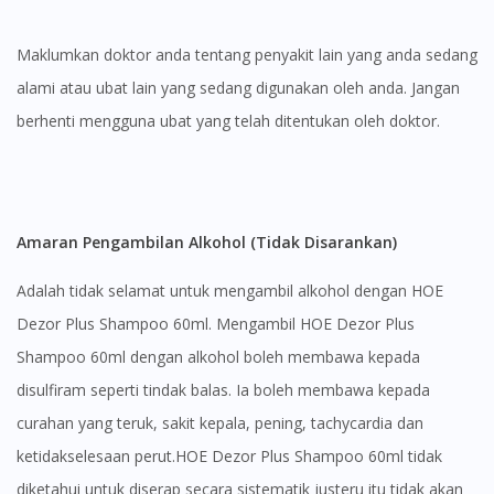
Maklumkan doktor anda tentang penyakit lain yang anda sedang
alami atau ubat lain yang sedang digunakan oleh anda. Jangan
berhenti mengguna ubat yang telah ditentukan oleh doktor.
Amaran Pengambilan Alkohol (Tidak Disarankan)
Adalah tidak selamat untuk mengambil alkohol dengan HOE
Visit DoctorOnCall Singapore
Dezor Plus Shampoo 60ml. Mengambil HOE Dezor Plus
Shampoo 60ml dengan alkohol boleh membawa kepada
You seem to be shopping from Singapore
disulfiram seperti tindak balas. Ia boleh membawa kepada
curahan yang teruk, sakit kepala, pening, tachycardia dan
You are currently on DoctorOnCall.com.my, our Malaysian
site.
ketidakselesaan perut.HOE Dezor Plus Shampoo 60ml tidak
diketahui untuk diserap secara sistematik justeru itu tidak akan
To serve you better, would you like to head over to