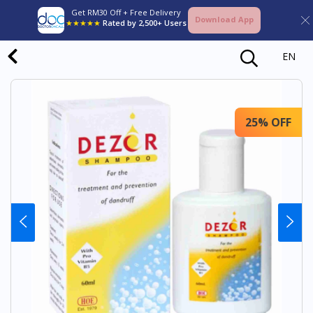
Get RM30 Off + Free Delivery
Download App
★★★★★
Rated by 2,500+ Users
EN
25% OFF