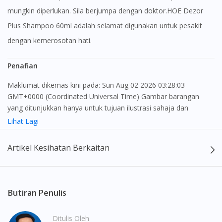
mungkin diperlukan. Sila berjumpa dengan doktor.HOE Dezor
Plus Shampoo 60ml adalah selamat digunakan untuk pesakit
dengan kemerosotan hati.
Penafian
Maklumat dikemas kini pada: Sun Aug 02 2026 03:28:03
GMT+0000 (Coordinated Universal Time) Gambar barangan
yang ditunjukkan hanya untuk tujuan ilustrasi sahaja dan
mungkin tidak seperti produk yang sebenar
Lihat Lagi
Kandungan laman web ini adalah bertujuan untuk memberi
Artikel Kesihatan Berkaitan
maklumat sahaja, bagi kegunaan para pengamal perubatan dan
bukan bertujuan sebagai rujukan kepada pengguna untuk
membuat sebarang pembelian atau menggantikan nasihat
seorang pengamal perubatan. Keberkesanan dan kesan
Butiran Penulis
sampingan ubat-ubatan mungkin berbeza dari seorang
pengguna dengan pengguna yang lain. Kami tidak menyarankan
Ditulis Oleh
pengguna untuk membuat diagnosis atau rawatan sendiri.