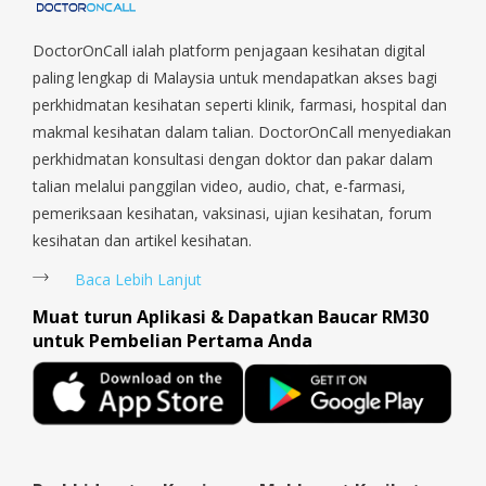
Parade, Marina, Macpherson, Mandai, Newton, Novena,
Orchard, Pasir Ris, Punggol, Potong Pasir, Paya Lebar,
Queenstown, Raffles Place, Rochor, River Valley, Sembawang,
DoctorOnCall ialah platform penjagaan kesihatan digital
Sengkang, Serangoon, Serangoon Rd, Seletar, Tampines, Toa
paling lengkap di Malaysia untuk mendapatkan akses bagi
Payoh, Tanjong Pagar, Telok Blangah, Tanglin, Thomson, Tuas,
perkhidmatan kesihatan seperti klinik, farmasi, hospital dan
Tengah, Upper East Coast, Upper Bukit Timah, Upper Thomson,
makmal kesihatan dalam talian. DoctorOnCall menyediakan
Woodlands, West Coast, Yishun, Yio Chu Kang.
perkhidmatan konsultasi dengan doktor dan pakar dalam
talian melalui panggilan video, audio, chat, e-farmasi,
pemeriksaan kesihatan, vaksinasi, ujian kesihatan, forum
kesihatan dan artikel kesihatan.
Baca Lebih Lanjut
Muat turun Aplikasi & Dapatkan Baucar RM30
untuk Pembelian Pertama Anda