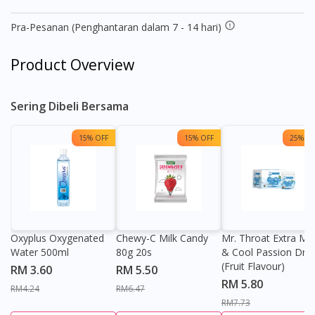
Pra-Pesanan (Penghantaran dalam 7 - 14 hari)
Product Overview
Sering Dibeli Bersama
15% OFF
15% OFF
25% OF
Oxyplus Oxygenated
Chewy-C Milk Candy
Mr. Throat Extra Min
Water 500ml
80g 20s
& Cool Passion Dro
(Fruit Flavour)
RM 3.60
RM 5.50
RM 5.80
RM4.24
RM6.47
RM7.73