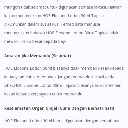
You seem to be shopping from Singapore
mungkin tidak selamat untuk digunakan semasa laktasi. Haiwan
kajian menunjukkan HOE Elosone Lotion 30ml Topical
You are currently on DoctorOnCall.com.my, our Malaysian
dikumuhkan dalam susu tikus. Terhad data manusia
site.
menunjukkan bahawa HOE Elosone Lotion 30ml Topical tidak
To serve you better, would you like to head over to
mewakili risiko besar kepada bayi.
DoctorOnCall Singapore
?
Amaran Jika Memandu (Selamat)
Continue to DoctorOnCall Singapore
No, please do not redirect me
HOE Elosone Lotion 30ml biasanya tidak memberi kesan kepada
keupayaan untuk memandu. Jangan memandu kecuali anda
sihat.HOE Elosone Lotion 30ml Topical biasanya tidak memberi
kesan kepada keupayaan untuk memandu.
Keselamatan Organ Ginjal (Guna Dengan Berhati-hati)
HOE Elosone Lotion 30ml harus digunakan dengan berhati-hati