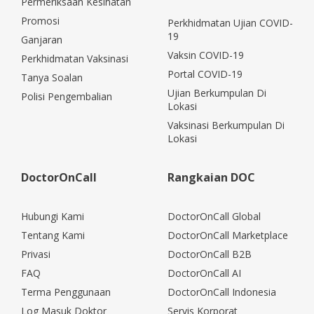
Permeriksaan Kesihatan
Promosi
Perkhidmatan Ujian COVID-
19
Ganjaran
Vaksin COVID-19
Perkhidmatan Vaksinasi
Portal COVID-19
Tanya Soalan
Ujian Berkumpulan Di
Polisi Pengembalian
Lokasi
Vaksinasi Berkumpulan Di
Lokasi
DoctorOnCall
Rangkaian DOC
Hubungi Kami
DoctorOnCall Global
Tentang Kami
DoctorOnCall Marketplace
Privasi
DoctorOnCall B2B
FAQ
DoctorOnCall AI
Terma Penggunaan
DoctorOnCall Indonesia
Log Masuk Doktor
Servis Korporat