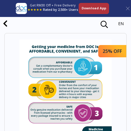
Get RM30 Off + Free Delivery
Download App
★★★★★
Rated by 2,500+ Users
EN
25% OFF