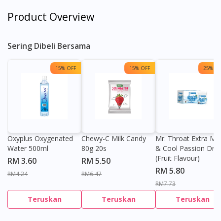
Product Overview
Sering Dibeli Bersama
15% OFF
15% OFF
25% OF
Oxyplus Oxygenated
Chewy-C Milk Candy
Mr. Throat Extra Min
Water 500ml
80g 20s
& Cool Passion Dro
(Fruit Flavour)
RM 3.60
RM 5.50
RM 5.80
RM4.24
RM6.47
RM7.73
Teruskan
Teruskan
Teruskan