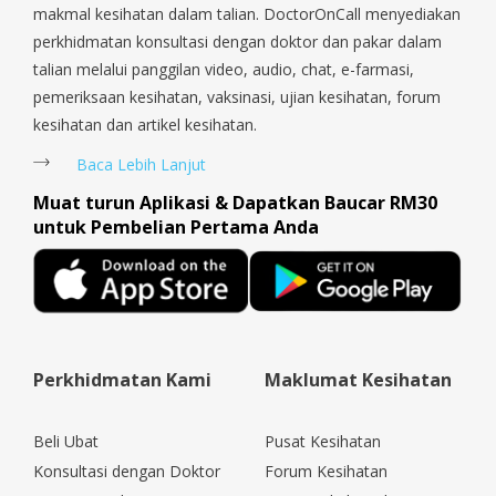
Tengah, Upper East Coast, Upper Bukit Timah, Upper Thomson,
makmal kesihatan dalam talian. DoctorOnCall menyediakan
Woodlands, West Coast, Yishun, Yio Chu Kang.
perkhidmatan konsultasi dengan doktor dan pakar dalam
talian melalui panggilan video, audio, chat, e-farmasi,
pemeriksaan kesihatan, vaksinasi, ujian kesihatan, forum
kesihatan dan artikel kesihatan.
Baca Lebih Lanjut
Muat turun Aplikasi & Dapatkan Baucar RM30
untuk Pembelian Pertama Anda
Perkhidmatan Kami
Maklumat Kesihatan
Beli Ubat
Pusat Kesihatan
Konsultasi dengan Doktor
Forum Kesihatan