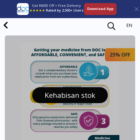
Get RM30 Off + Free Delivery
Download App
★★★★★
Rated by 2,500+ Users
EN
25% OFF
Kehabisan stok