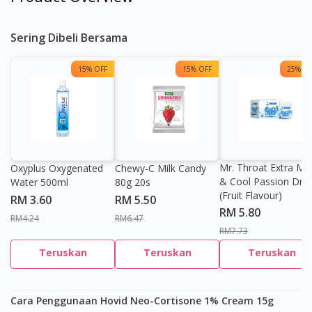
Sering Dibeli Bersama
15% OFF
15% OFF
25% OF
Mr. Throat Extra Min
Oxyplus Oxygenated
Chewy-C Milk Candy
& Cool Passion Dro
Water 500ml
80g 20s
(Fruit Flavour)
RM 3.60
RM 5.50
RM 5.80
RM4.24
RM6.47
RM7.73
Teruskan
Teruskan
Teruskan
Cara Penggunaan Hovid Neo-Cortisone 1% Cream 15g