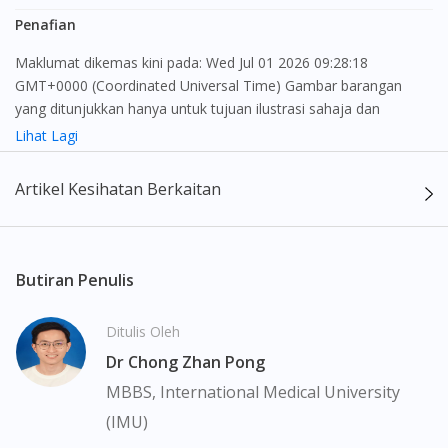
Penafian
Maklumat dikemas kini pada: Wed Jul 01 2026 09:28:18
GMT+0000 (Coordinated Universal Time) Gambar barangan
yang ditunjukkan hanya untuk tujuan ilustrasi sahaja dan
mungkin tidak seperti produk yang sebenar
Lihat Lagi
Kandungan laman web ini adalah bertujuan untuk memberi
Artikel Kesihatan Berkaitan
maklumat sahaja, bagi kegunaan para pengamal perubatan dan
bukan bertujuan sebagai rujukan kepada pengguna untuk
membuat sebarang pembelian atau menggantikan nasihat
seorang pengamal perubatan. Keberkesanan dan kesan
Butiran Penulis
sampingan ubat-ubatan mungkin berbeza dari seorang
pengguna dengan pengguna yang lain. Kami tidak menyarankan
Ditulis Oleh
pengguna untuk membuat diagnosis atau rawatan sendiri.
Dr Chong Zhan Pong
Pesakit haruslah sentiasa mendapatkan nasihat daripada doktor
atau ahli farmasi bertauliah sebelum mengambil atau
MBBS, International Medical University
menggunakan sebarang ubat-ubatan. Isi kandungan laman web
(IMU)
ini adalah terhad dan mungkin tidak merangkumi semua aspek