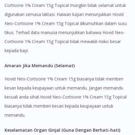
Cortisone 1% Cream 15g Topical mungkin tidak selamat untuk
digunakan semasa laktasi. Haiwan kajian menunjukkan Hovid
You seem to be shopping from Singapore
Neo-Cortisone 1% Cream 15g Topical dikumuhkan dalam susu
tikus. Terhad data manusia menunjukkan bahawa Hovid Neo-
You are currently on DoctorOnCall.com.my, our Malaysian
site.
Cortisone 1% Cream 15g Topical tidak mewakili risiko besar
kepada bayi.
To serve you better, would you like to head over to
DoctorOnCall Singapore
?
Amaran Jika Memandu (Selamat)
Continue to DoctorOnCall Singapore
Hovid Neo-Cortisone 1% Cream 15g biasanya tidak memberi
No, please do not redirect me
kesan kepada keupayaan untuk memandu. Jangan memandu
kecuali anda sihat.Hovid Neo-Cortisone 1% Cream 15g Topical
biasanya tidak memberi kesan kepada keupayaan untuk
memandu.
Keselamatan Organ Ginjal (Guna Dengan Berhati-hati)