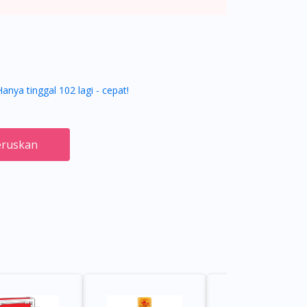
Hanya tinggal 102 lagi - cepat!
ruskan
22%