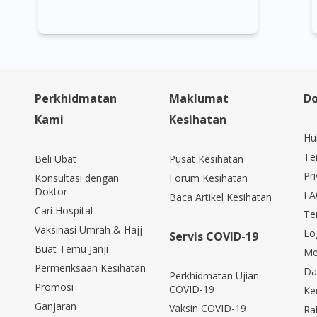
MoreQuick.. convenient and confidential.
From consultation to delivery things
moved very rapidly and I was highly
satisfied with the service provided by
DoctorOnCall. Medications delivered on
Perkhidmatan
Maklumat
Do
time and a great way to help if you can’t
Kami
Kesihatan
see a doctor. Highly recommend to
Hu
everyone. 5 stars without a doubt.
Te
Beli Ubat
Pusat Kesihatan
Pri
Konsultasi dengan
Forum Kesihatan
Doktor
FA
Baca Artikel Kesihatan
Cari Hospital
Te
Vaksinasi Umrah & Hajj
Lo
Servis COVID-19
Buat Temu Janji
Me
Permeriksaan Kesihatan
Da
Perkhidmatan Ujian
Promosi
COVID-19
Ke
Ganjaran
Vaksin COVID-19
Ra