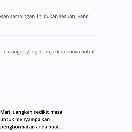
san sampingan. Ini bukan sesuatu yang
gamal perubatan dan bukan bertujuan
eorang pengamal perubatan. Keberkesanan
ain. Kami tidak menyarankan pengguna
a doktor atau ahli farmasi bertauliah
erhad dan mungkin tidak merangkumi semua
namik antara doktor dan pesakit bukan
Mari luangkan sedikit masa
untuk menyampaikan
preskripsi yang dikeluarkan oleh doktor
penghormatan anda buat