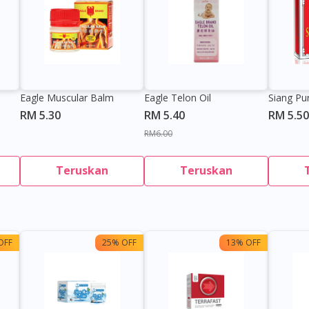
Eagle Muscular Balm
Eagle Telon Oil
Siang Pu
RM 5.30
RM 5.40
RM 5.50
RM6.00
Teruskan
Teruskan
OFF
25% OFF
13% OFF