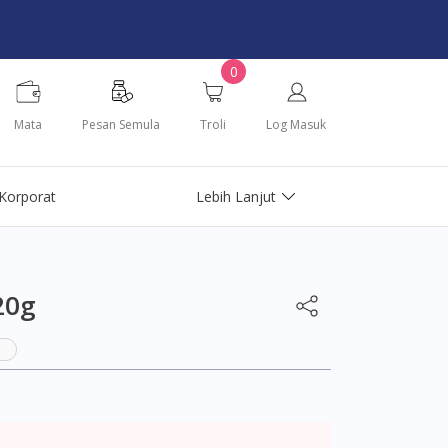
0
Mata
Pesan Semula
Troli
Log Masuk
Korporat
Lebih Lanjut
20g