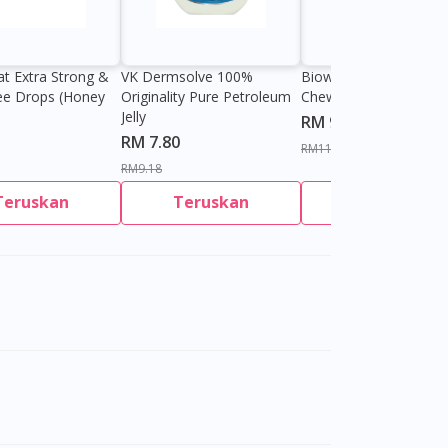
at Extra Strong &
VK Dermsolve 100%
Biowell Zeero 200mg
ee Drops (Honey
Originality Pure Petroleum
Chewable Tablet
Jelly
RM 9.80
RM 7.80
RM11.27
RM9.18
Teruskan
Teruskan
Teruskan