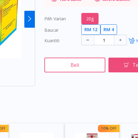
Pilih Varian
20g
RM 12
RM 4
Baucar
Kuantiti
Beli
Te
OFF
10% OFF