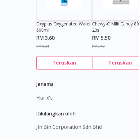
Oxyplus Oxygenated Water
Chewy-C Milk Candy 8
500ml
20s
RM 3.60
RM 5.50
RM4.24
RM6.47
Teruskan
Teruskan
Jenama
Hurix's
Dikilangkan oleh
Jin Bin Corporation Sdn Bhd