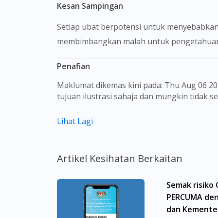
Kesan Sampingan
Setiap ubat berpotensi untuk menyebabkan
membimbangkan malah untuk pengetahuan 
Penafian
Maklumat dikemas kini pada: Thu Aug 06 2026 08:06:11 GMT+0000 (Coordinated Universal Time) Gambar barangan yang ditunjukkan hanya untuk
tujuan ilustrasi sahaja dan mungkin tidak 
Kandungan laman web ini adalah bertujuan
Lihat Lagi
sebagai rujukan kepada pengguna untuk m
dan kesan sampingan ubat-ubatan mungkin
untuk membuat diagnosis atau rawatan sendi
Artikel Kesihatan Berkaitan
sebelum mengambil atau menggunakan seba
aspek tentang ubat-ubatan yang berkenaan
Semak risiko
menggantikannya.
PERCUMA den
Pemberian ubat-ubatan yang memerlukan pre
dan Kementer