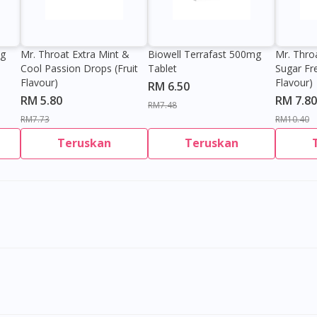
0g
Mr. Throat Extra Mint &
Biowell Terrafast 500mg
Mr. Thro
Cool Passion Drops (Fruit
Tablet
Sugar Fr
Flavour)
Flavour)
RM 6.50
RM 5.80
RM 7.80
RM7.48
RM7.73
RM10.40
Teruskan
Teruskan
Visit DoctorOnCall Singapore