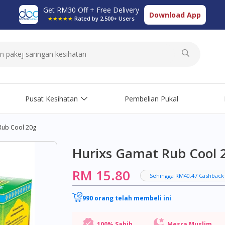
Get RM30 Off + Free Delivery
Download App
★★★★★
Rated by 2,500+ Users
Pusat Kesihatan
Pembelian Pukal
Rub Cool 20g
Hurixs Gamat Rub Cool 
RM 15.80
Sehingga RM40.47 Cashback
990 orang telah membeli ini
100% Sahih
Mesra Muslim