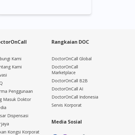
ctorOnCall
Rangkaian DOC
bungi Kami
DoctorOnCall Global
ntang Kami
DoctorOnCall
Marketplace
vasi
DoctorOnCall B2B
Q
DoctorOnCall AI
rma Penggunaan
DoctorOnCall Indonesia
g Masuk Doktor
Servis Korporat
dia
sar Dispensasi
Media Sosial
rjaya
kan Kongsi Korporat