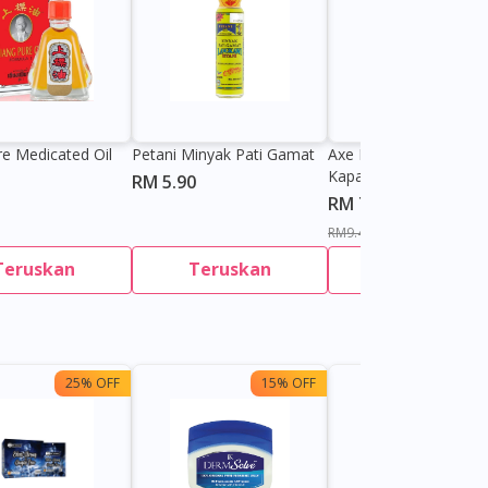
re Medicated Oil
Petani Minyak Pati Gamat
Axe Minyak Panas Cap
Kapak
RM 5.90
RM 7.30
RM9.40
Teruskan
Teruskan
Teruskan
25% OFF
15% OFF
13%