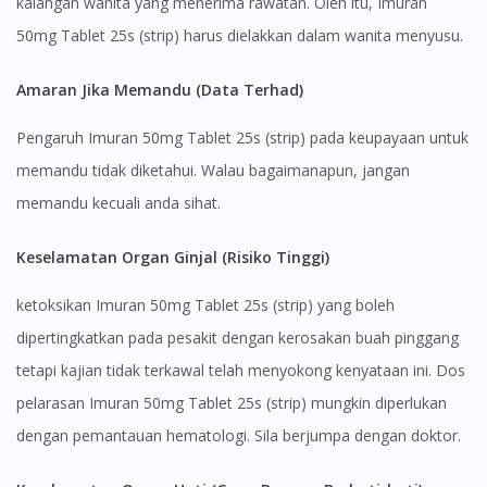
kalangan wanita yang menerima rawatan. Oleh itu, Imuran
To serve you better, would you like to head over to
50mg Tablet 25s (strip) harus dielakkan dalam wanita menyusu.
DoctorOnCall Singapore
?
Amaran Jika Memandu (Data Terhad)
Continue to DoctorOnCall Singapore
Pengaruh Imuran 50mg Tablet 25s (strip) pada keupayaan untuk
No, please do not redirect me
memandu tidak diketahui. Walau bagaimanapun, jangan
memandu kecuali anda sihat.
Keselamatan Organ Ginjal (Risiko Tinggi)
ketoksikan Imuran 50mg Tablet 25s (strip) yang boleh
dipertingkatkan pada pesakit dengan kerosakan buah pinggang
tetapi kajian tidak terkawal telah menyokong kenyataan ini. Dos
pelarasan Imuran 50mg Tablet 25s (strip) mungkin diperlukan
dengan pemantauan hematologi. Sila berjumpa dengan doktor.