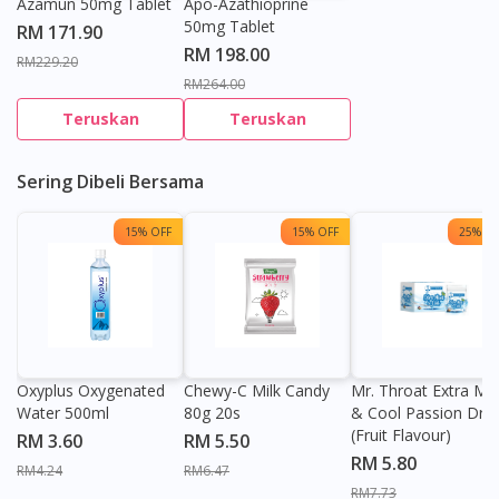
Azamun 50mg Tablet
Apo-Azathioprine
50mg Tablet
RM 171.90
RM 198.00
RM229.20
RM264.00
Teruskan
Teruskan
Sering Dibeli Bersama
15% OFF
15% OFF
25% OF
Oxyplus Oxygenated
Chewy-C Milk Candy
Mr. Throat Extra Min
Water 500ml
80g 20s
& Cool Passion Dro
(Fruit Flavour)
RM 3.60
RM 5.50
RM 5.80
RM4.24
RM6.47
RM7.73