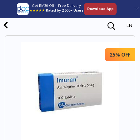
Get RM30 Off + Free Delivery
Download App
★★★★★
Rated by 2,500+ Users
EN
25% OFF