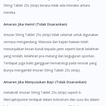
50mg Tablet 25s (strip) kerana tidak ada interaksi antara
mereka.
Amaran Jika Hamil (Tidak Disarankan)
Imuran 50mg Tablet 25s (strip) tidak selamat untuk digunakan
semasa mengandung. Manusia dan kajian haiwan telah
menunjukkan kesan buruk kepada janin seperti berat kelahiran
yang rendah, kelahiran pra-matang dan keguguran spontan.
Terdapat juga bukti gangguan hematologi pada neonat yang
Visit DoctorOnCall Singapore
ibunya mengambil Imuran 50mg Tablet 25s (strip).
Amaran Jika Menyusukan Bayi (Tidak Disarankan)
You seem to be shopping from Singapore
metabolit Imuran 50mg Tablet 25s (strip) seperti 6-
Mercaptopurine terdapat dalam kolostrum dan susu ibu dalam
You are currently on DoctorOnCall.com.my, our Malaysian
site.