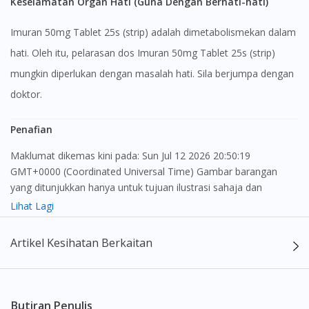
Keselamatan Organ Hati (Guna Dengan Berhati-hati)
Imuran 50mg Tablet 25s (strip) adalah dimetabolismekan dalam
hati. Oleh itu, pelarasan dos Imuran 50mg Tablet 25s (strip)
mungkin diperlukan dengan masalah hati. Sila berjumpa dengan
doktor.
Penafian
Maklumat dikemas kini pada: Sun Jul 12 2026 20:50:19
GMT+0000 (Coordinated Universal Time) Gambar barangan
yang ditunjukkan hanya untuk tujuan ilustrasi sahaja dan
mungkin tidak seperti produk yang sebenar
Lihat Lagi
Kandungan laman web ini adalah bertujuan untuk memberi
Artikel Kesihatan Berkaitan
maklumat sahaja, bagi kegunaan para pengamal perubatan dan
bukan bertujuan sebagai rujukan kepada pengguna untuk
membuat sebarang pembelian atau menggantikan nasihat
seorang pengamal perubatan. Keberkesanan dan kesan
Butiran Penulis