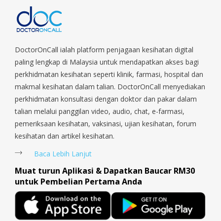
Park, Geylang, Hougang, Harbourfront, Holland, Jurong, Jurong
East, Jurong West, Kallang/ Whampoa, Lim Chu Kang, Marine
Parade, Marina, Macpherson, Mandai, Newton, Novena,
Orchard, Pasir Ris, Punggol, Potong Pasir, Paya Lebar,
Queenstown, Raffles Place, Rochor, River Valley, Sembawang,
DoctorOnCall ialah platform penjagaan kesihatan digital
Sengkang, Serangoon, Serangoon Rd, Seletar, Tampines, Toa
paling lengkap di Malaysia untuk mendapatkan akses bagi
Payoh, Tanjong Pagar, Telok Blangah, Tanglin, Thomson, Tuas,
perkhidmatan kesihatan seperti klinik, farmasi, hospital dan
Tengah, Upper East Coast, Upper Bukit Timah, Upper Thomson,
makmal kesihatan dalam talian. DoctorOnCall menyediakan
Woodlands, West Coast, Yishun, Yio Chu Kang.
perkhidmatan konsultasi dengan doktor dan pakar dalam
talian melalui panggilan video, audio, chat, e-farmasi,
pemeriksaan kesihatan, vaksinasi, ujian kesihatan, forum
kesihatan dan artikel kesihatan.
Baca Lebih Lanjut
Muat turun Aplikasi & Dapatkan Baucar RM30
untuk Pembelian Pertama Anda