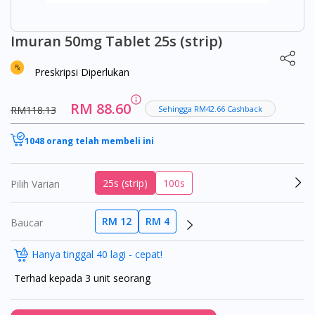
Imuran 50mg Tablet 25s (strip)
Preskripsi Diperlukan
RM 88.60
RM118.13
Sehingga RM42.66 Cashback
1048 orang telah membeli ini
25s (strip)
100s
Pilih Varian
RM 12
RM 4
Baucar
Hanya tinggal 40 lagi - cepat!
Terhad kepada 3 unit seorang