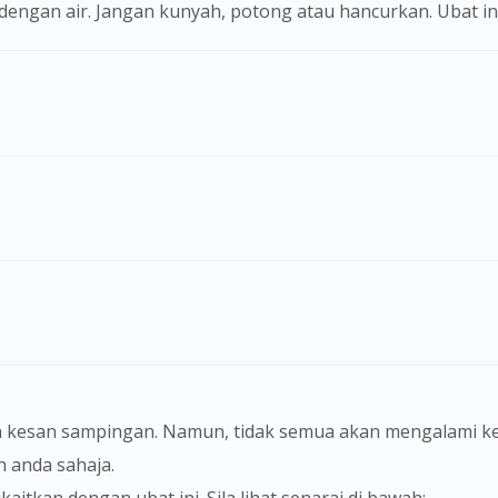
i dengan air. Jangan kunyah, potong atau hancurkan. Ubat i
Visit DoctorOnCall Singapore
You seem to be shopping from Singapore
 kesan sampingan. Namun, tidak semua akan mengalami ke
anda sahaja.
You are currently on DoctorOnCall.com.my, our Malaysian site.
itkan dengan ubat ini. Sila lihat senarai di bawah: