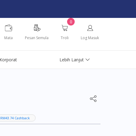
0
Mata
Pesan Semula
Troli
Log Masuk
Korporat
Lebih Lanjut
 RM43.74 Cashback