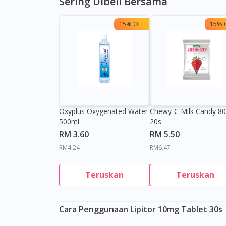
Sering Dibeli Bersama
15% OFF
15% 
Oxyplus Oxygenated Water
Chewy-C Milk Candy 8
500ml
20s
RM 3.60
RM 5.50
RM4.24
RM6.47
Teruskan
Teruskan
Cara Penggunaan Lipitor 10mg Tablet 30s