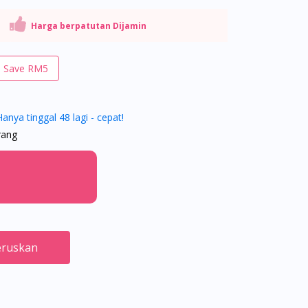
Harga berpatutan Dijamin
– Save RM5
Hanya tinggal 48 lagi - cepat!
rang
ruskan