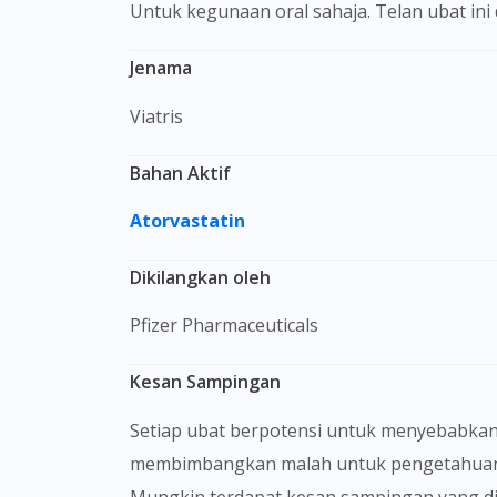
Untuk kegunaan oral sahaja. Telan ubat in
Jenama
Viatris
Bahan Aktif
Atorvastatin
Dikilangkan oleh
Pfizer Pharmaceuticals
Kesan Sampingan
Setiap ubat berpotensi untuk menyebabkan
membimbangkan malah untuk pengetahuan 
Mungkin terdapat kesan sampingan yang dika