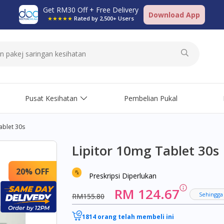
Get RM30 Off + Free Delivery
Download App
★★★★★
Rated by 2,500+ Users
Pusat Kesihatan
Pembelian Pukal
ablet 30s
Lipitor 10mg Tablet 30s
20% OFF
Preskripsi Diperlukan
RM 124.67
Sehingga
RM155.80
1814 orang telah membeli ini