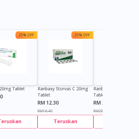
25% OFF
25% OFF
25%
20mg Tablet
Ranbaxy Storvas C 20mg
Ranbaxy Storvas C 4
Tablet
Tablet
10
RM 12.30
RM 21.50
RM16.40
RM28.67
Teruskan
Teruskan
Teruskan