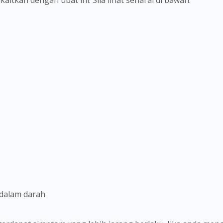
To serve you better, would you like to head over to
DoctorOnCall Singapore
?
Continue to DoctorOnCall Singapore
No, please do not redirect me
 dalam darah