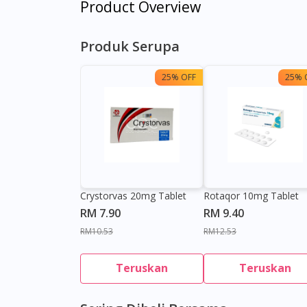
Product Overview
Produk Serupa
25% OFF
25% 
Crystorvas 20mg Tablet
Rotaqor 10mg Tablet
RM 7.90
RM 9.40
RM10.53
RM12.53
Teruskan
Teruskan