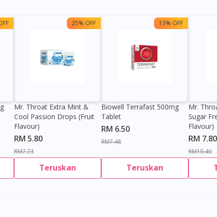
OFF
25% OFF
13% OFF
0g
Mr. Throat Extra Mint &
Biowell Terrafast 500mg
Mr. Thro
Cool Passion Drops (Fruit
Tablet
Sugar Fr
Flavour)
Flavour)
RM 6.50
RM 5.80
RM 7.80
RM7.48
RM7.73
RM10.40
Teruskan
Teruskan