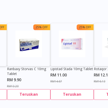
OFF
25% OFF
25% OFF
Ranbaxy Storvas C 10mg
Lipistad Stada 10mg Tablet
Rotaqor 
Tablet
RM 11.00
RM 12.
RM 9.90
RM14.67
RM16.13
RM13.20
Teruskan
Teruskan