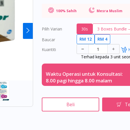
100% Sahih
Mesra Muslim
Pilih Varian
30s
3 Boxes Bundle 
RM 12
RM 4
Baucar
Kuantiti
Terhad kepada 3 unit seo
Waktu Operasi untuk Konsultasi:
8.00 pagi hingga 8.00 malam
Beli
Te