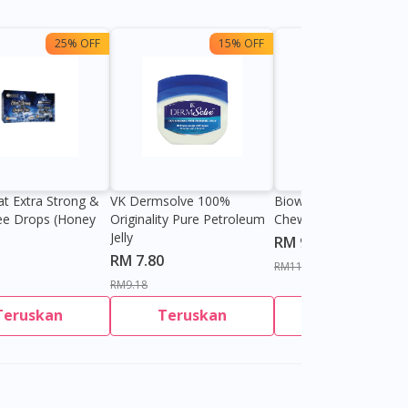
25% OFF
15% OFF
13%
at Extra Strong &
VK Dermsolve 100%
Biowell Zeero 200mg
ee Drops (Honey
Originality Pure Petroleum
Chewable Tablet
Jelly
RM 9.80
RM 7.80
RM11.27
RM9.18
Teruskan
Teruskan
Teruskan