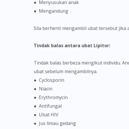
● Menyusukan anak
● Mengandung
Sila berhenti mengambil ubat tersebut jik
Tindak balas antara ubat Lipitor:
Tindak balas berbeza mengikut individu. Anda digalakkan untuk bertanya dengan doktor anda tentang kemungkinan terjadinya tindak balas antara
ubat sebelum mengambilnya.
● Cyclosporin
● Niacin
● Erythromycin
● Antifungal
● Ubat HIV
● Jus limau gedang