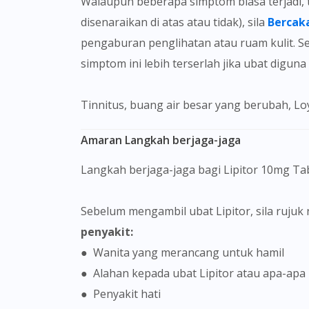
Walaupun beberapa simptom biasa terjadi, terdapat simptom yang lebih jarang berlaku. Jika anda mengalami sebarang simptom (samada
disenaraikan di atas atau tidak), sila
Bercak
pengaburan penglihatan atau ruam kulit. Se
simptom ini lebih terserlah jika ubat digun
Tinnitus, buang air besar yang berubah, Lo
Amaran Langkah berjaga-jaga
Langkah berjaga-jaga bagi Lipitor 10mg Ta
Sebelum mengambil ubat Lipitor, sila ruju
penyakit:
● Wanita yang merancang untuk hamil
● Alahan kepada ubat Lipitor atau apa-ap
● Penyakit hati