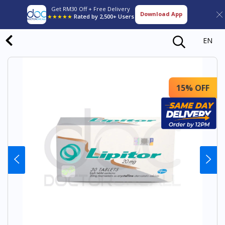
Get RM30 Off + Free Delivery
Download App
★★★★★
Rated by 2,500+ Users
EN
15% OFF