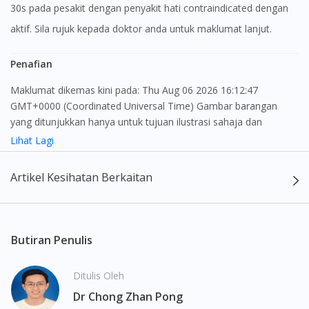
30s pada pesakit dengan penyakit hati contraindicated dengan
aktif. Sila rujuk kepada doktor anda untuk maklumat lanjut.
Penafian
Maklumat dikemas kini pada: Thu Aug 06 2026 16:12:47
GMT+0000 (Coordinated Universal Time) Gambar barangan
yang ditunjukkan hanya untuk tujuan ilustrasi sahaja dan
mungkin tidak seperti produk yang sebenar
Lihat Lagi
Kandungan laman web ini adalah bertujuan untuk memberi
Artikel Kesihatan Berkaitan
maklumat sahaja, bagi kegunaan para pengamal perubatan dan
bukan bertujuan sebagai rujukan kepada pengguna untuk
membuat sebarang pembelian atau menggantikan nasihat
seorang pengamal perubatan. Keberkesanan dan kesan
Butiran Penulis
sampingan ubat-ubatan mungkin berbeza dari seorang
pengguna dengan pengguna yang lain. Kami tidak menyarankan
Ditulis Oleh
pengguna untuk membuat diagnosis atau rawatan sendiri.
Dr Chong Zhan Pong
Pesakit haruslah sentiasa mendapatkan nasihat daripada doktor