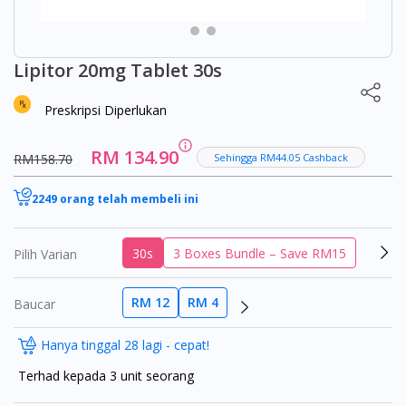
Lipitor 20mg Tablet 30s
Preskripsi Diperlukan
RM 134.90
RM158.70
Sehingga RM44.05 Cashback
2249 orang telah membeli ini
30s
3 Boxes Bundle – Save RM15
Pilih Varian
RM 12
RM 4
Baucar
Hanya tinggal 28 lagi - cepat!
Terhad kepada 3 unit seorang