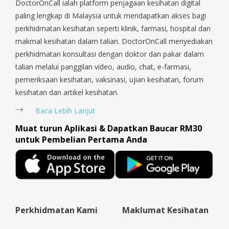
Sengkang, Serangoon, Serangoon Rd, Seletar, Tampines, Toa
DoctorOnCall ialah platform penjagaan kesihatan digital
Payoh, Tanjong Pagar, Telok Blangah, Tanglin, Thomson, Tuas,
paling lengkap di Malaysia untuk mendapatkan akses bagi
Tengah, Upper East Coast, Upper Bukit Timah, Upper Thomson,
perkhidmatan kesihatan seperti klinik, farmasi, hospital dan
Woodlands, West Coast, Yishun, Yio Chu Kang.
makmal kesihatan dalam talian. DoctorOnCall menyediakan
perkhidmatan konsultasi dengan doktor dan pakar dalam
talian melalui panggilan video, audio, chat, e-farmasi,
pemeriksaan kesihatan, vaksinasi, ujian kesihatan, forum
kesihatan dan artikel kesihatan.
Baca Lebih Lanjut
Muat turun Aplikasi & Dapatkan Baucar RM30
untuk Pembelian Pertama Anda
Perkhidmatan Kami
Maklumat Kesihatan