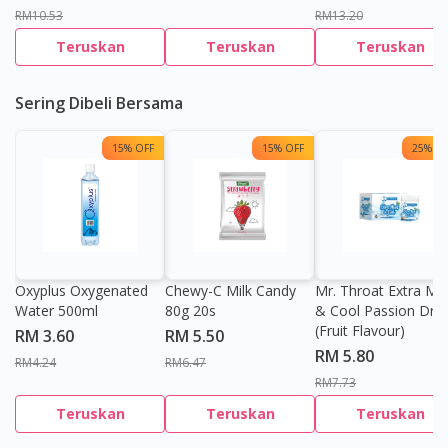
RM10.53
RM13.20
Teruskan
Teruskan
Teruskan
Sering Dibeli Bersama
15% OFF
15% OFF
25% OF
Oxyplus Oxygenated
Chewy-C Milk Candy
Mr. Throat Extra Min
Water 500ml
80g 20s
& Cool Passion Dro
(Fruit Flavour)
RM 3.60
RM 5.50
RM 5.80
RM4.24
RM6.47
RM7.73
Teruskan
Teruskan
Teruskan