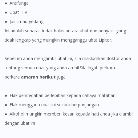
● Antifungal
Visit DoctorOnCall Singapore
● Ubat HIV
● Jus limau gedang
You seem to be shopping from Singapore
Ini adalah senarai tindak balas antara ubat dan penyakit yang
tidak lengkap yang mungkin mengganggu ubat Lipitor.
You are currently on DoctorOnCall.com.my, our Malaysian
site.
Sebelum anda mengambil ubat ini, sila maklumkan doktor anda
To serve you better, would you like to head over to
tentang semua ubat yang anda ambil.Sila ingati perkara-
DoctorOnCall Singapore
?
perkara
amaran berikut
juga:
Continue to DoctorOnCall Singapore
No, please do not redirect me
● Elak pendedahan berlebihan kepada cahaya matahari
● Elak mengguna ubat ini secara berpanjangan
● Alkohol mungkin memberi kesan kepada hati anda jika diambil
dengan ubat ini