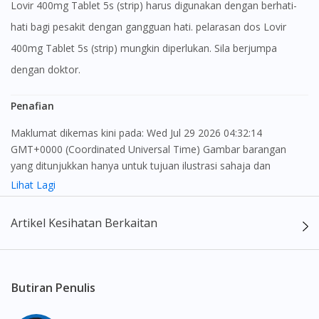
Lovir 400mg Tablet 5s (strip) harus digunakan dengan berhati-
hati bagi pesakit dengan gangguan hati. pelarasan dos Lovir
400mg Tablet 5s (strip) mungkin diperlukan. Sila berjumpa
dengan doktor.
Penafian
Maklumat dikemas kini pada: Wed Jul 29 2026 04:32:14
GMT+0000 (Coordinated Universal Time) Gambar barangan
yang ditunjukkan hanya untuk tujuan ilustrasi sahaja dan
mungkin tidak seperti produk yang sebenar
Lihat Lagi
Kandungan laman web ini adalah bertujuan untuk memberi
Artikel Kesihatan Berkaitan
maklumat sahaja, bagi kegunaan para pengamal perubatan dan
bukan bertujuan sebagai rujukan kepada pengguna untuk
membuat sebarang pembelian atau menggantikan nasihat
seorang pengamal perubatan. Keberkesanan dan kesan
Butiran Penulis
sampingan ubat-ubatan mungkin berbeza dari seorang
pengguna dengan pengguna yang lain. Kami tidak menyarankan