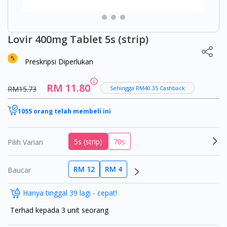
Lovir 400mg Tablet 5s (strip)
Preskripsi Diperlukan
RM 11.80
RM15.73
Sehingga RM40.35 Cashback
1055 orang telah membeli ini
5s (strip)
70s
Pilih Varian
RM 12
RM 4
Baucar
Hanya tinggal 39 lagi - cepat!
Terhad kepada 3 unit seorang