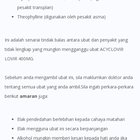
To serve you better, would you like to head over to
pesakit transplan)
DoctorOnCall Singapore
?
Theophylline (digunakan oleh pesakit asma)
Continue to DoctorOnCall Singapore
No, please do not redirect me
Ini adalah senarai tindak balas antara ubat dan penyakit yang
tidak lengkap yang mungkin mengganggu ubat ACYCLOVIR
LOVIR 400MG.
Sebelum anda mengambil ubat ini, sila maklumkan doktor anda
tentang semua ubat yang anda ambil.Sila ingati perkara-perkara
berikut
amaran
juga:
Elak pendedahan berlebihan kepada cahaya matahari
Elak mengguna ubat ini secara berpanjangan
Alkohol mungkin memberi kesan kepada hati anda jika