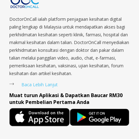
Orchard, Pasir Ris, Punggol, Potong Pasir, Paya Lebar,
Queenstown, Raffles Place, Rochor, River Valley, Sembawang,
Sengkang, Serangoon, Serangoon Rd, Seletar, Tampines, Toa
DoctorOnCall ialah platform penjagaan kesihatan digital
Payoh, Tanjong Pagar, Telok Blangah, Tanglin, Thomson, Tuas,
paling lengkap di Malaysia untuk mendapatkan akses bagi
Tengah, Upper East Coast, Upper Bukit Timah, Upper Thomson,
perkhidmatan kesihatan seperti klinik, farmasi, hospital dan
Woodlands, West Coast, Yishun, Yio Chu Kang.
makmal kesihatan dalam talian. DoctorOnCall menyediakan
perkhidmatan konsultasi dengan doktor dan pakar dalam
talian melalui panggilan video, audio, chat, e-farmasi,
pemeriksaan kesihatan, vaksinasi, ujian kesihatan, forum
kesihatan dan artikel kesihatan.
Baca Lebih Lanjut
Muat turun Aplikasi & Dapatkan Baucar RM30
untuk Pembelian Pertama Anda