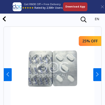
Get RM30 Off + Free Delivery
Download App
★★★★★
Rated by 2,500+ Users
EN
25% OFF