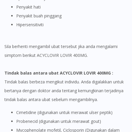
Penyakit hati
Penyakit buah pinggang
Hipersensitiviti
Sila berhenti mengambil ubat tersebut jika anda mengalami
simptom berikut ACYCLOVIR LOVIR 400MG.
Tindak balas antara ubat ACYCLOVIR LOVIR 400MG
:
Visit DoctorOnCall Singapore
Tindak balas berbeza mengikut individu. Anda digalakkan untuk
bertanya dengan doktor anda tentang kemungkinan terjadinya
tindak balas antara ubat sebelum mengambilnya.
You seem to be shopping from Singapore
Cimetidine (digunakan untuk merawat ulser peptik)
You are currently on DoctorOnCall.com.my, our Malaysian
Probenecid (digunakan untuk merawat gout)
site.
Mycophenolate mofetil, Ciclosporin (Digunakan dalam