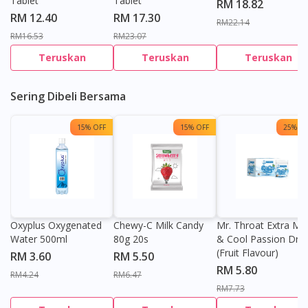
Tablet
Tablet
RM 18.82
RM 12.40
RM 17.30
RM22.14
RM16.53
RM23.07
Teruskan
Teruskan
Teruskan
Sering Dibeli Bersama
15% OFF
15% OFF
25% OF
Oxyplus Oxygenated
Chewy-C Milk Candy
Mr. Throat Extra Min
Water 500ml
80g 20s
& Cool Passion Dro
(Fruit Flavour)
RM 3.60
RM 5.50
RM 5.80
RM4.24
RM6.47
RM7.73