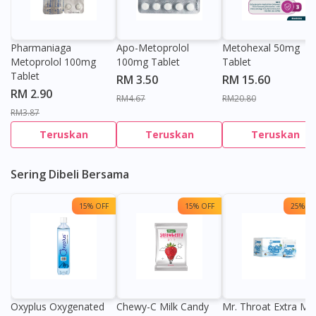
Pharmaniaga
Apo-Metoprolol
Metohexal 50mg
Metoprolol 100mg
100mg Tablet
Tablet
Tablet
RM 3.50
RM 15.60
RM 2.90
RM4.67
RM20.80
RM3.87
Teruskan
Teruskan
Teruskan
Sering Dibeli Bersama
15% OFF
15% OFF
25% OF
Oxyplus Oxygenated
Chewy-C Milk Candy
Mr. Throat Extra Min