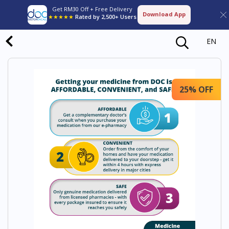
Get RM30 Off + Free Delivery
Download App
★★★★★
Rated by 2,500+ Users
EN
25% OFF