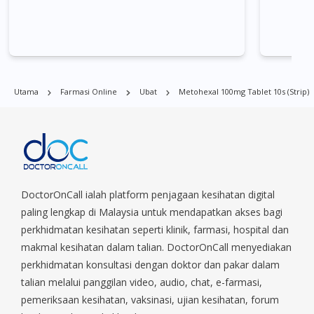
Metohexal 100mg Tablet 10s (strip) boleh didapati di banyak
tempat di Singapura. Ang Mo Kio, Alexandra, Admiralty, Bedok,
Bishan, Bukit Batok, Bukit Merah, Bukit Panjang, Bukit Timah,
Boat Quay, Buona Vista, Beach Road, Bugis, Balestier, Boon
Lay, Central Area, Choa Chu Kang, Clementi, Chinatown,
Utama
Farmasi Online
Ubat
Metohexal 100mg Tablet 10s (strip)
Commonwealt, City Hall, Clarke Quay, Changi Airport, Changi
Village, Clementi Park, Dairy Farm, Eunos, East Coast, Farrer
Park, Geylang, Hougang, Harbourfront, Holland, Jurong, Jurong
East, Jurong West, Kallang/ Whampoa, Lim Chu Kang, Marine
Parade, Marina, Macpherson, Mandai, Newton, Novena,
Orchard, Pasir Ris, Punggol, Potong Pasir, Paya Lebar,
Queenstown, Raffles Place, Rochor, River Valley, Sembawang,
DoctorOnCall ialah platform penjagaan kesihatan digital
Sengkang, Serangoon, Serangoon Rd, Seletar, Tampines, Toa
paling lengkap di Malaysia untuk mendapatkan akses bagi
Payoh, Tanjong Pagar, Telok Blangah, Tanglin, Thomson, Tuas,
perkhidmatan kesihatan seperti klinik, farmasi, hospital dan
Tengah, Upper East Coast, Upper Bukit Timah, Upper Thomson,
makmal kesihatan dalam talian. DoctorOnCall menyediakan
Woodlands, West Coast, Yishun, Yio Chu Kang.
perkhidmatan konsultasi dengan doktor dan pakar dalam
talian melalui panggilan video, audio, chat, e-farmasi,
pemeriksaan kesihatan, vaksinasi, ujian kesihatan, forum