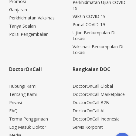
Promosi
Perkhidmatan Ujian COVID-
19
Ganjaran
Vaksin COVID-19
Perkhidmatan Vaksinasi
Portal COVID-19
Tanya Soalan
Ujian Berkumpulan Di
Polisi Pengembalian
Lokasi
Vaksinasi Berkumpulan Di
Lokasi
DoctorOnCall
Rangkaian DOC
Hubungi Kami
DoctorOnCall Global
Tentang Kami
DoctorOnCall Marketplace
Privasi
DoctorOnCall B2B
FAQ
DoctorOnCall AI
Terma Penggunaan
DoctorOnCall Indonesia
Log Masuk Doktor
Servis Korporat
Media