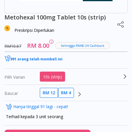
Metohexal 100mg Tablet 10s (strip)
Preskripsi Diperlukan
RM 8.00
RM10.67
Sehingga RM40.24 Cashback
991 orang telah membeli ini
10s (strip)
Pilih Varian
RM 12
RM 4
Baucar
Hanya tinggal 91 lagi - cepat!
Terhad kepada 3 unit seorang