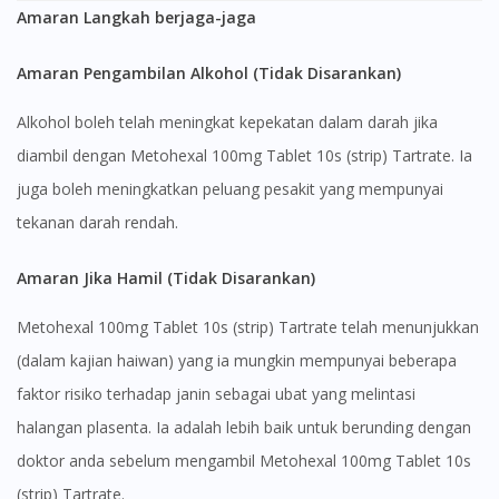
Amaran Langkah berjaga-jaga
Amaran Pengambilan Alkohol (Tidak Disarankan)
Alkohol boleh telah meningkat kepekatan dalam darah jika
diambil dengan Metohexal 100mg Tablet 10s (strip) Tartrate. Ia
Visit DoctorOnCall Singapore
juga boleh meningkatkan peluang pesakit yang mempunyai
tekanan darah rendah.
You seem to be shopping from Singapore
Amaran Jika Hamil (Tidak Disarankan)
You are currently on DoctorOnCall.com.my, our Malaysian
Metohexal 100mg Tablet 10s (strip) Tartrate telah menunjukkan
site.
(dalam kajian haiwan) yang ia mungkin mempunyai beberapa
To serve you better, would you like to head over to
faktor risiko terhadap janin sebagai ubat yang melintasi
DoctorOnCall Singapore
?
halangan plasenta. Ia adalah lebih baik untuk berunding dengan
Continue to DoctorOnCall Singapore
doktor anda sebelum mengambil Metohexal 100mg Tablet 10s
No, please do not redirect me
(strip) Tartrate.