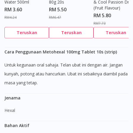
Water 500ml
80g 20s
& Cool Passion Dro
(Fruit Flavour)
RM 3.60
RM 5.50
RM 5.80
RM4.24
RM6.47
RM7.73
Teruskan
Teruskan
Teruskan
Cara Penggunaan Metohexal 100mg Tablet 10s (strip)
Untuk kegunaan oral sahaja. Telan ubat ini dengan air. Jangan
kunyah, potong atau hancurkan. Ubat ini sebaiknya diambil pada
masa yang tetap.
Jenama
Hexal
Bahan Aktif