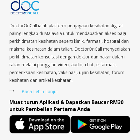
Parade, Marina, Macpherson, Mandai, Newton, Novena,
Orchard, Pasir Ris, Punggol, Potong Pasir, Paya Lebar,
Queenstown, Raffles Place, Rochor, River Valley, Sembawang,
Sengkang, Serangoon, Serangoon Rd, Seletar, Tampines, Toa
DoctorOnCall ialah platform penjagaan kesihatan digital
Payoh, Tanjong Pagar, Telok Blangah, Tanglin, Thomson, Tuas,
paling lengkap di Malaysia untuk mendapatkan akses bagi
Tengah, Upper East Coast, Upper Bukit Timah, Upper Thomson,
perkhidmatan kesihatan seperti klinik, farmasi, hospital dan
Woodlands, West Coast, Yishun, Yio Chu Kang.
makmal kesihatan dalam talian. DoctorOnCall menyediakan
perkhidmatan konsultasi dengan doktor dan pakar dalam
talian melalui panggilan video, audio, chat, e-farmasi,
pemeriksaan kesihatan, vaksinasi, ujian kesihatan, forum
kesihatan dan artikel kesihatan.
Baca Lebih Lanjut
Muat turun Aplikasi & Dapatkan Baucar RM30
untuk Pembelian Pertama Anda