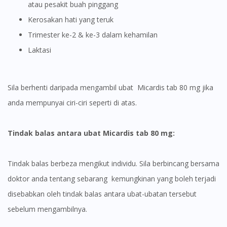
atau pesakit buah pinggang
To serve you better, would you like to head over to
DoctorOnCall Singapore
?
Kerosakan hati yang teruk
Trimester ke-2 & ke-3 dalam kehamilan
Continue to DoctorOnCall Singapore
Laktasi
No, please do not redirect me
Sila berhenti daripada mengambil ubat Micardis tab 80 mg jika
anda mempunyai ciri-ciri seperti di atas.
Tindak balas antara ubat Micardis tab 80 mg:
Tindak balas berbeza mengikut individu. Sila berbincang bersama
doktor anda tentang sebarang kemungkinan yang boleh terjadi
disebabkan oleh tindak balas antara ubat-ubatan tersebut
sebelum mengambilnya.