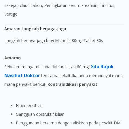
sekejap claudication, Peningkatan serum kreatinin, Tinnitus,
Vertigo.
Amaran Langkah berjaga-jaga
Langkah berjaga-jaga bagi Micardis 80mg Tablet 30s
Amaran
Sila Rujuk
Sebelum mengambil ubat Micardis tab 80 mg,
Nasihat Doktor
terutama sekali jika anda mempunyai mana-
Visit DoctorOnCall Singapore
mana penyakit berikut.
Kontraindikasi penyakit:
You seem to be shopping from Singapore
Hipersensitiviti
Gangguan obstruktif biliari
You are currently on DoctorOnCall.com.my, our Malaysian
Penggunaan bersama dengan aliskiren pada pesakit DM
site.