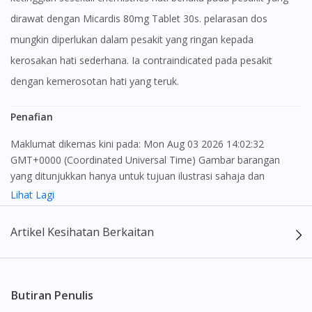
dirawat dengan Micardis 80mg Tablet 30s. pelarasan dos
mungkin diperlukan dalam pesakit yang ringan kepada
kerosakan hati sederhana. Ia contraindicated pada pesakit
dengan kemerosotan hati yang teruk.
Penafian
Maklumat dikemas kini pada: Mon Aug 03 2026 14:02:32
GMT+0000 (Coordinated Universal Time) Gambar barangan
yang ditunjukkan hanya untuk tujuan ilustrasi sahaja dan
mungkin tidak seperti produk yang sebenar
Lihat Lagi
Kandungan laman web ini adalah bertujuan untuk memberi
Artikel Kesihatan Berkaitan
maklumat sahaja, bagi kegunaan para pengamal perubatan dan
bukan bertujuan sebagai rujukan kepada pengguna untuk
membuat sebarang pembelian atau menggantikan nasihat
seorang pengamal perubatan. Keberkesanan dan kesan
Butiran Penulis
sampingan ubat-ubatan mungkin berbeza dari seorang