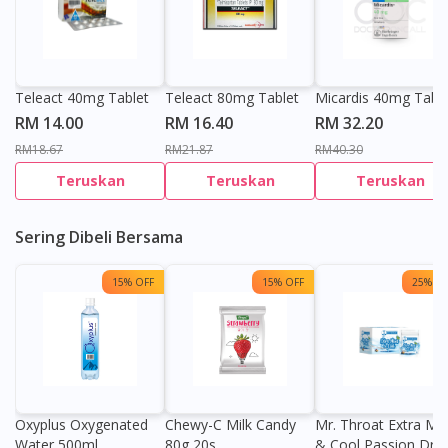
Teleact 40mg Tablet
Teleact 80mg Tablet
Micardis 40mg Table
RM 14.00
RM 16.40
RM 32.20
RM18.67
RM21.87
RM40.30
Teruskan
Teruskan
Teruskan
Sering Dibeli Bersama
15% OFF
15% OFF
25% OF
Oxyplus Oxygenated
Chewy-C Milk Candy
Mr. Throat Extra Min
Water 500ml
80g 20s
& Cool Passion Dro