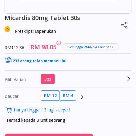
Micardis 80mg Tablet 30s
Preskripsi Diperlukan
RM 98.05
RM115.36
Sehingga RM42.94 Cashback
1233 orang telah membeli ini
30s
Pilih Varian
RM 12
RM 4
Baucar
Hanya tinggal 13 lagi - cepat!
Terhad kepada 3 unit seorang