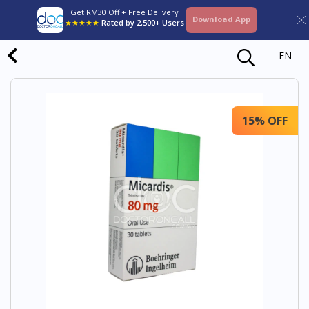
Get RM30 Off + Free Delivery
Download App
★★★★★
Rated by 2,500+ Users
EN
15% OFF