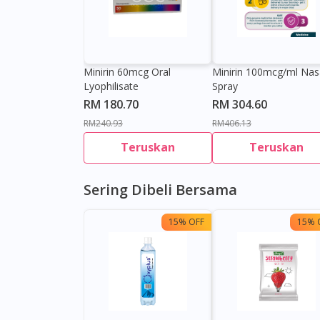
Minirin 60mcg Oral
Minirin 100mcg/ml Nas
Lyophilisate
Spray
RM 180.70
RM 304.60
RM240.93
RM406.13
Teruskan
Teruskan
Sering Dibeli Bersama
15% OFF
15% 