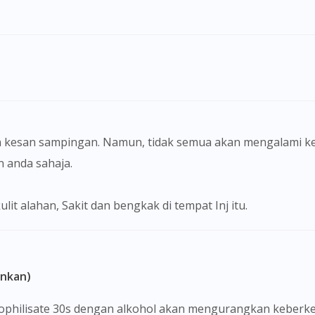
To serve you better, would you like to head over to
DoctorOnCall Singapore
?
Continue to DoctorOnCall Singapore
No, please do not redirect me
 kesan sampingan. Namun, tidak semua akan mengalami ke
anda sahaja.
 kulit alahan, Sakit dan bengkak di tempat Inj itu.
ankan)
yophilisate 30s dengan alkohol akan mengurangkan keberke