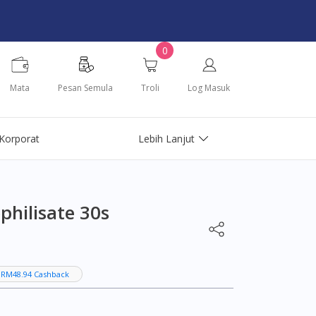
0
Mata
Pesan Semula
Troli
Log Masuk
Korporat
Lebih Lanjut
philisate 30s
 RM48.94 Cashback