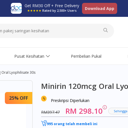
Get RM30 Off + Free Delivery
Download App
★★★★★
Rated by 2,500+ Users
Pusat Kesihatan
Pembelian Pukal
 Oral Lyophilisate 30s
Minirin 120mcg Oral Lyo
25% OFF
Preskripsi Diperlukan
RM 298.10
Sehingga
RM397.47
995 orang telah membeli ini