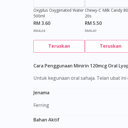
Oxyplus Oxygenated Water
Chewy-C Milk Candy 8
500ml
20s
RM 3.60
RM 5.50
RM4.24
RM6.47
Teruskan
Teruskan
Cara Penggunaan Minirin 120mcg Oral Lyop
Untuk kegunaan oral sahaja. Telan ubat in
Jenama
Ferring
Bahan Aktif