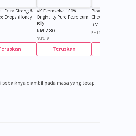
at Extra Strong &
VK Dermsolve 100%
Biowell Zeero 200mg
ee Drops (Honey
Originality Pure Petroleum
Chewable Tablet
Jelly
RM 9.80
RM 7.80
RM11.27
RM9.18
Teruskan
Teruskan
Teruskan
ni sebaiknya diambil pada masa yang tetap.