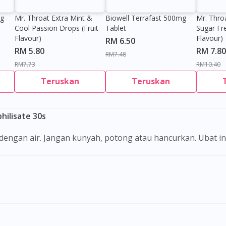
0g
Mr. Throat Extra Mint &
Biowell Terrafast 500mg
Mr. Thro
Cool Passion Drops (Fruit
Tablet
Sugar Fr
Flavour)
Flavour)
RM 6.50
RM 5.80
RM 7.80
RM7.48
RM7.73
RM10.40
Teruskan
Teruskan
hilisate 30s
i dengan air. Jangan kunyah, potong atau hancurkan. Ubat i
Visit DoctorOnCall Singapore
You seem to be shopping from Singapore
You are currently on DoctorOnCall.com.my, our Malaysian site.