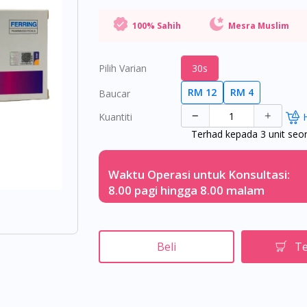
100% Sahih
Mesra Muslim
Pilih Varian
30s
RM 12
RM 4
Baucar
Kuantiti
Terhad kepada 3 unit seo
Waktu Operasi untuk Konsultasi:
8.00 pagi hingga 8.00 malam
Beli
Te