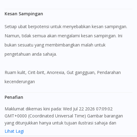
Kesan Sampingan
Setiap ubat berpotensi untuk menyebabkan kesan sampingan.
Namun, tidak semua akan mengalami kesan sampingan. Ini
bukan sesuatu yang membimbangkan malah untuk
pengetahuan anda sahaja.
Ruam kulit, Cirit-birit, Anorexia, Gut gangguan, Pendarahan
kecenderungan
Penafian
Maklumat dikemas kini pada: Wed Jul 22 2026 07:09:02
Visit DoctorOnCall Singapore
GMT+0000 (Coordinated Universal Time) Gambar barangan
yang ditunjukkan hanya untuk tujuan ilustrasi sahaja dan
You seem to be shopping from Singapore
mungkin tidak seperti produk yang sebenar
Lihat Lagi