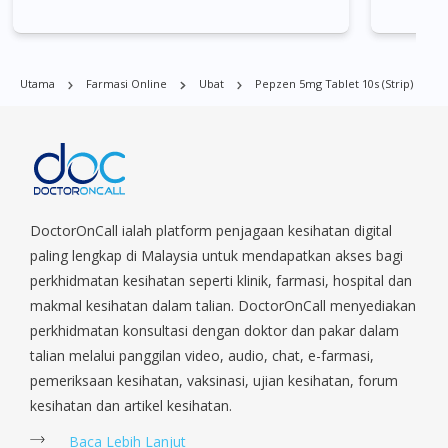
di Singapura. Ang Mo Kio, Alexandra, Admiralty, Bedok, Bishan,
Bukit Batok, Bukit Merah, Bukit Panjang, Bukit Timah, Boat
Quay, Buona Vista, Beach Road, Bugis, Balestier, Boon Lay,
Central Area, Choa Chu Kang, Clementi, Chinatown,
Utama
Farmasi Online
Ubat
Pepzen 5mg Tablet 10s (strip)
Commonwealt, City Hall, Clarke Quay, Changi Airport, Changi
Village, Clementi Park, Dairy Farm, Eunos, East Coast, Farrer
Park, Geylang, Hougang, Harbourfront, Holland, Jurong, Jurong
East, Jurong West, Kallang/ Whampoa, Lim Chu Kang, Marine
Parade, Marina, Macpherson, Mandai, Newton, Novena,
Orchard, Pasir Ris, Punggol, Potong Pasir, Paya Lebar,
Queenstown, Raffles Place, Rochor, River Valley, Sembawang,
DoctorOnCall ialah platform penjagaan kesihatan digital
Sengkang, Serangoon, Serangoon Rd, Seletar, Tampines, Toa
paling lengkap di Malaysia untuk mendapatkan akses bagi
Payoh, Tanjong Pagar, Telok Blangah, Tanglin, Thomson, Tuas,
perkhidmatan kesihatan seperti klinik, farmasi, hospital dan
Tengah, Upper East Coast, Upper Bukit Timah, Upper Thomson,
makmal kesihatan dalam talian. DoctorOnCall menyediakan
Woodlands, West Coast, Yishun, Yio Chu Kang.
perkhidmatan konsultasi dengan doktor dan pakar dalam
talian melalui panggilan video, audio, chat, e-farmasi,
pemeriksaan kesihatan, vaksinasi, ujian kesihatan, forum
kesihatan dan artikel kesihatan.
Baca Lebih Lanjut