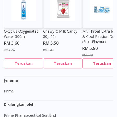
Oxyplus Oxygenated
Chewy-C Milk Candy
Mr. Throat Extra Min
Water 500ml
80g 20s
& Cool Passion Dro
(Fruit Flavour)
RM 3.60
RM 5.50
RM 5.80
RM4.24
RM6.47
RM7.73
Teruskan
Teruskan
Teruskan
Jenama
Prime
Dikilangkan oleh
Prime Pharmaceutical Sdn.Bhd