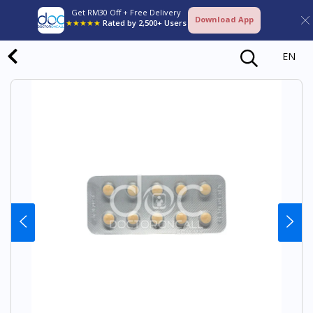
Get RM30 Off + Free Delivery
Download App
★★★★★
Rated by 2,500+ Users
EN