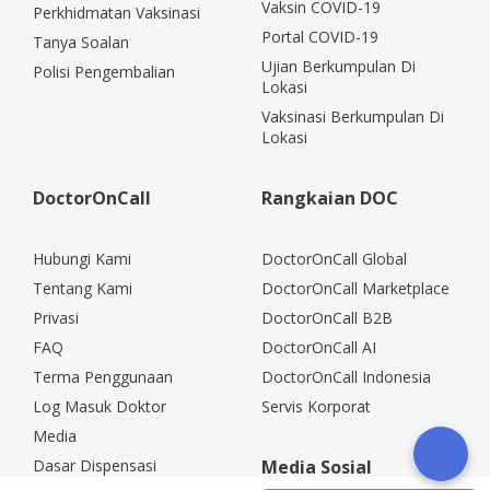
Vaksin COVID-19
Perkhidmatan Vaksinasi
Portal COVID-19
Tanya Soalan
Ujian Berkumpulan Di
Polisi Pengembalian
Lokasi
Vaksinasi Berkumpulan Di
Lokasi
DoctorOnCall
Rangkaian DOC
Hubungi Kami
DoctorOnCall Global
Tentang Kami
DoctorOnCall Marketplace
Privasi
DoctorOnCall B2B
FAQ
DoctorOnCall AI
Terma Penggunaan
DoctorOnCall Indonesia
Log Masuk Doktor
Servis Korporat
Media
Dasar Dispensasi
Media Sosial