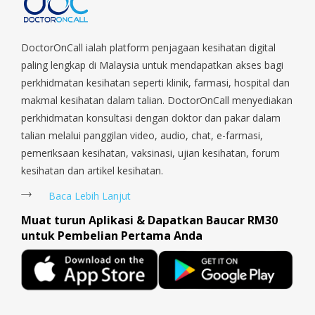
Orchard, Pasir Ris, Punggol, Potong Pasir, Paya Lebar,
Queenstown, Raffles Place, Rochor, River Valley, Sembawang,
Sengkang, Serangoon, Serangoon Rd, Seletar, Tampines, Toa
DoctorOnCall ialah platform penjagaan kesihatan digital
Payoh, Tanjong Pagar, Telok Blangah, Tanglin, Thomson, Tuas,
paling lengkap di Malaysia untuk mendapatkan akses bagi
Tengah, Upper East Coast, Upper Bukit Timah, Upper Thomson,
perkhidmatan kesihatan seperti klinik, farmasi, hospital dan
Woodlands, West Coast, Yishun, Yio Chu Kang.
makmal kesihatan dalam talian. DoctorOnCall menyediakan
perkhidmatan konsultasi dengan doktor dan pakar dalam
talian melalui panggilan video, audio, chat, e-farmasi,
pemeriksaan kesihatan, vaksinasi, ujian kesihatan, forum
kesihatan dan artikel kesihatan.
Baca Lebih Lanjut
Muat turun Aplikasi & Dapatkan Baucar RM30
untuk Pembelian Pertama Anda