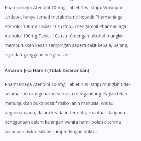
Pharmaniaga Atenolol 100mg Tablet 10s (strip). Walaupun
terdapat hanya terhad metabolisme hepatik Pharmaniaga
Visit DoctorOnCall Singapore
Atenolol 100mg Tablet 10s (strip), mengambil Pharmaniaga
Atenolol 100mg Tablet 10s (strip) dengan alkohol mungkin
You seem to be shopping from Singapore
memburukkan kesan sampingan seperti sakit kepala, pening,
loya dan gangguan penglihatan.
You are currently on DoctorOnCall.com.my, our Malaysian
site.
Amaran Jika Hamil (Tidak Disarankan)
To serve you better, would you like to head over to
DoctorOnCall Singapore
?
Pharmaniaga Atenolol 100mg Tablet 10s (strip) mungkin tidak
selamat untuk digunakan semasa mengandung. Kajian telah
Continue to DoctorOnCall Singapore
menunjukkan bukti positif risiko janin manusia. Walau
No, please do not redirect me
bagaimanapun, dalam keadaan tertentu, manfaat daripada
penggunaan dalam kalangan wanita hamil boleh diterima
walaupun risiko. Sila berjumpa dengan doktor.