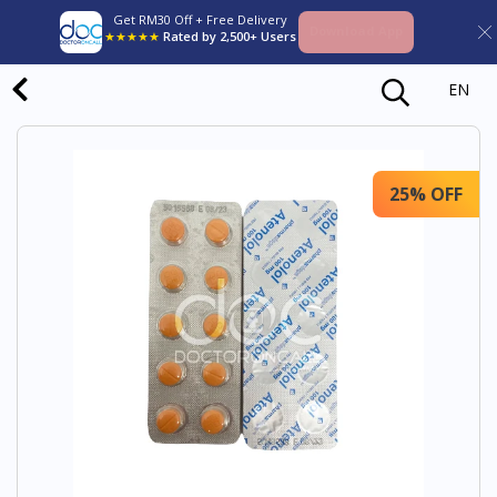
Get RM30 Off + Free Delivery
Download App
★★★★★
Rated by 2,500+ Users
EN
25% OFF