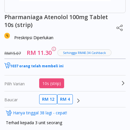
Pharmaniaga Atenolol 100mg Tablet
10s (strip)
Preskripsi Diperlukan
RM 11.30
RM15.07
Sehingga RM40.34 Cashback
1037 orang telah membeli ini
10s (strip)
Pilih Varian
RM 12
RM 4
Baucar
Hanya tinggal 38 lagi - cepat!
Terhad kepada 3 unit seorang