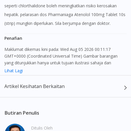
seperti chlorthalidone boleh meningkatkan risiko kerosakan
hepatik. pelarasan dos Pharmaniaga Atenolol 100mg Tablet 10s
(strip) mungkin diperlukan. Sila berjumpa dengan doktor.
Penafian
Maklumat dikemas kini pada: Wed Aug 05 2026 00:11:17
GMT+0000 (Coordinated Universal Time) Gambar barangan
yang ditunjukkan hanya untuk tujuan ilustrasi sahaja dan
mungkin tidak seperti produk yang sebenar
Lihat Lagi
Kandungan laman web ini adalah bertujuan untuk memberi
Artikel Kesihatan Berkaitan
maklumat sahaja, bagi kegunaan para pengamal perubatan dan
bukan bertujuan sebagai rujukan kepada pengguna untuk
membuat sebarang pembelian atau menggantikan nasihat
seorang pengamal perubatan. Keberkesanan dan kesan
Butiran Penulis
sampingan ubat-ubatan mungkin berbeza dari seorang
pengguna dengan pengguna yang lain. Kami tidak menyarankan
Ditulis Oleh
pengguna untuk membuat diagnosis atau rawatan sendiri.