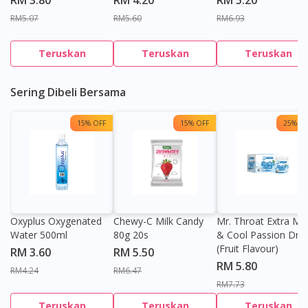
RM5.07
RM5.60
RM6.93
Teruskan
Teruskan
Teruskan
Sering Dibeli Bersama
15% OFF
15% OFF
25% OF
Oxyplus Oxygenated
Chewy-C Milk Candy
Mr. Throat Extra Min
Water 500ml
80g 20s
& Cool Passion Dro
(Fruit Flavour)
RM 3.60
RM 5.50
RM 5.80
RM4.24
RM6.47
RM7.73
Teruskan
Teruskan
Teruskan