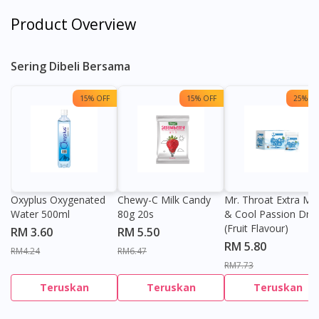
Product Overview
Sering Dibeli Bersama
15% OFF
15% OFF
25% OF
Oxyplus Oxygenated
Chewy-C Milk Candy
Mr. Throat Extra Min
Water 500ml
80g 20s
& Cool Passion Dro
(Fruit Flavour)
RM 3.60
RM 5.50
RM 5.80
RM4.24
RM6.47
RM7.73
Teruskan
Teruskan
Teruskan