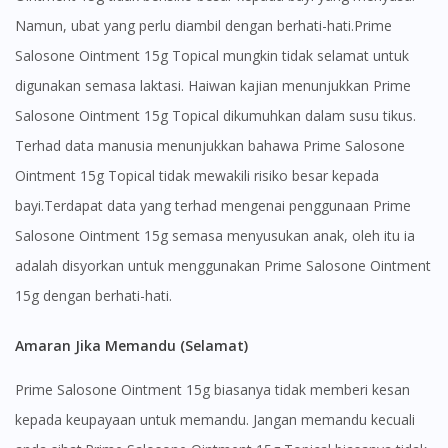
Namun, ubat yang perlu diambil dengan berhati-hati.Prime
Salosone Ointment 15g Topical mungkin tidak selamat untuk
digunakan semasa laktasi. Haiwan kajian menunjukkan Prime
Salosone Ointment 15g Topical dikumuhkan dalam susu tikus.
Visit DoctorOnCall Singapore
Terhad data manusia menunjukkan bahawa Prime Salosone
Ointment 15g Topical tidak mewakili risiko besar kepada
You seem to be shopping from Singapore
bayi.Terdapat data yang terhad mengenai penggunaan Prime
Salosone Ointment 15g semasa menyusukan anak, oleh itu ia
You are currently on DoctorOnCall.com.my, our Malaysian
adalah disyorkan untuk menggunakan Prime Salosone Ointment
site.
15g dengan berhati-hati.
To serve you better, would you like to head over to
DoctorOnCall Singapore
?
Amaran Jika Memandu (Selamat)
Continue to DoctorOnCall Singapore
Prime Salosone Ointment 15g biasanya tidak memberi kesan
No, please do not redirect me
kepada keupayaan untuk memandu. Jangan memandu kecuali