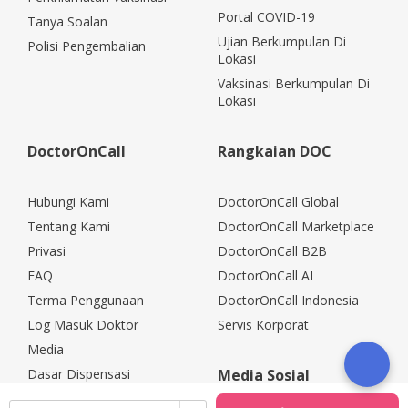
Portal COVID-19
Tanya Soalan
Ujian Berkumpulan Di
Polisi Pengembalian
Lokasi
Vaksinasi Berkumpulan Di
Lokasi
DoctorOnCall
Rangkaian DOC
Hubungi Kami
DoctorOnCall Global
Tentang Kami
DoctorOnCall Marketplace
Privasi
DoctorOnCall B2B
FAQ
DoctorOnCall AI
Terma Penggunaan
DoctorOnCall Indonesia
Log Masuk Doktor
Servis Korporat
Media
Dasar Dispensasi
Media Sosial
Kerjaya