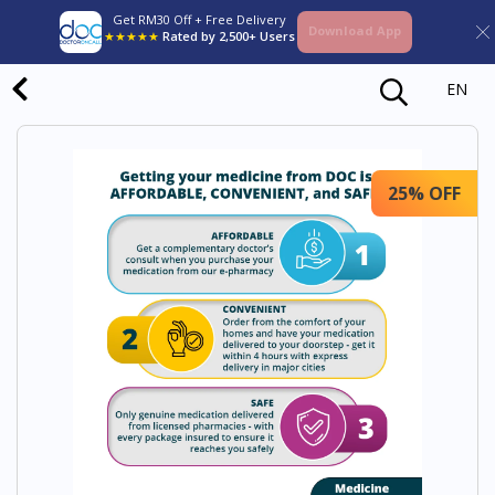
Get RM30 Off + Free Delivery
Download App
★★★★★
Rated by 2,500+ Users
EN
25% OFF