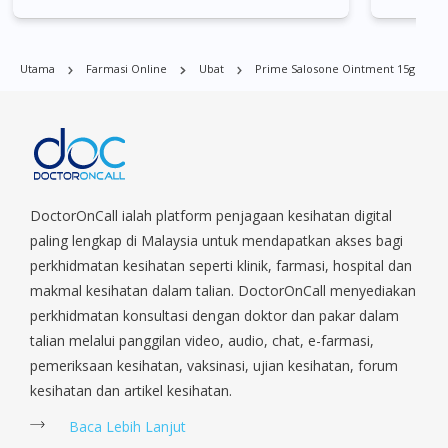
Bukit Batok, Bukit Merah, Bukit Panjang, Bukit Timah, Boat
Quay, Buona Vista, Beach Road, Bugis, Balestier, Boon Lay,
Central Area, Choa Chu Kang, Clementi, Chinatown,
Utama
Farmasi Online
Ubat
Prime Salosone Ointment 15g
Commonwealt, City Hall, Clarke Quay, Changi Airport, Changi
Village, Clementi Park, Dairy Farm, Eunos, East Coast, Farrer
Park, Geylang, Hougang, Harbourfront, Holland, Jurong, Jurong
East, Jurong West, Kallang/ Whampoa, Lim Chu Kang, Marine
Parade, Marina, Macpherson, Mandai, Newton, Novena,
Orchard, Pasir Ris, Punggol, Potong Pasir, Paya Lebar,
Queenstown, Raffles Place, Rochor, River Valley, Sembawang,
DoctorOnCall ialah platform penjagaan kesihatan digital
Sengkang, Serangoon, Serangoon Rd, Seletar, Tampines, Toa
paling lengkap di Malaysia untuk mendapatkan akses bagi
Payoh, Tanjong Pagar, Telok Blangah, Tanglin, Thomson, Tuas,
perkhidmatan kesihatan seperti klinik, farmasi, hospital dan
Tengah, Upper East Coast, Upper Bukit Timah, Upper Thomson,
makmal kesihatan dalam talian. DoctorOnCall menyediakan
Woodlands, West Coast, Yishun, Yio Chu Kang.
perkhidmatan konsultasi dengan doktor dan pakar dalam
talian melalui panggilan video, audio, chat, e-farmasi,
pemeriksaan kesihatan, vaksinasi, ujian kesihatan, forum
kesihatan dan artikel kesihatan.
Baca Lebih Lanjut