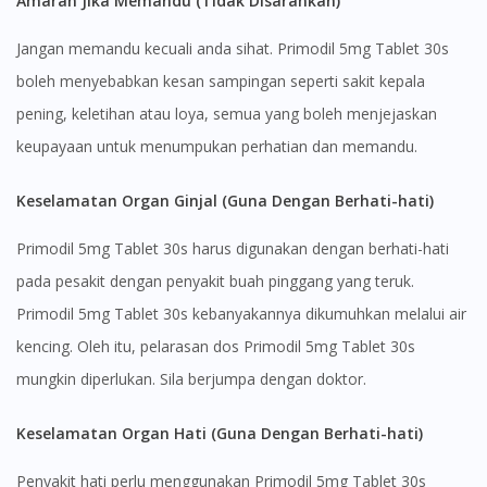
Amaran Jika Memandu (Tidak Disarankan)
To serve you better, would you like to head over to
DoctorOnCall Singapore
?
Jangan memandu kecuali anda sihat. Primodil 5mg Tablet 30s
boleh menyebabkan kesan sampingan seperti sakit kepala
Continue to DoctorOnCall Singapore
pening, keletihan atau loya, semua yang boleh menjejaskan
No, please do not redirect me
keupayaan untuk menumpukan perhatian dan memandu.
Keselamatan Organ Ginjal (Guna Dengan Berhati-hati)
Primodil 5mg Tablet 30s harus digunakan dengan berhati-hati
pada pesakit dengan penyakit buah pinggang yang teruk.
Primodil 5mg Tablet 30s kebanyakannya dikumuhkan melalui air
kencing. Oleh itu, pelarasan dos Primodil 5mg Tablet 30s
mungkin diperlukan. Sila berjumpa dengan doktor.
Keselamatan Organ Hati (Guna Dengan Berhati-hati)
Penyakit hati perlu menggunakan Primodil 5mg Tablet 30s