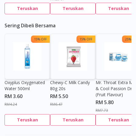
Teruskan
Teruskan
Teruskan
Sering Dibeli Bersama
15% OFF
15% OFF
25% OF
Oxyplus Oxygenated
Chewy-C Milk Candy
Mr. Throat Extra Min
Water 500ml
80g 20s
& Cool Passion Dro
(Fruit Flavour)
RM 3.60
RM 5.50
RM 5.80
RM4.24
RM6.47
RM7.73
Teruskan
Teruskan
Teruskan