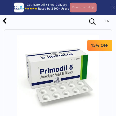
Get RM30 Off + Free Delivery
Download App
★★★★★
Rated by 2,500+ Users
EN
15% OFF