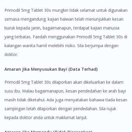
Primodil 5mg Tablet 30s mungkin tidak selamat untuk digunakan
semasa mengandung. kajian haiwan telah menunjukkan kesan
buruk kepada janin, bagaimanapun, terdapat kajian manusia
yang terbatas. Faedah menggunakan Primodil 5mg Tablet 30s di
kalangan wanita hamil melebihi risiko. Sila berjumpa dengan
doktor.
Amaran Jika Menyusukan Bayi (Data Terhad)
Primodil 5mg Tablet 30s dilaporkan akan dikeluarkan ke dalam
Visit DoctorOnCall Singapore
susu ibu. Walau bagaimanapun, kesan pendedahan ke arah bayi
masih tidak diketahui. Ada juga menyatakan bahawa tiada kesan
You seem to be shopping from Singapore
sampingan telah dilaporkan dengan pendedahan. Sila rujuk
kepada doktor anda untuk maklumat lanjut.
You are currently on DoctorOnCall.com.my, our Malaysian
site.