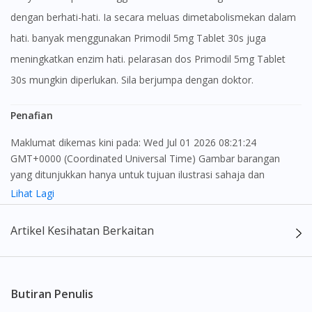
dengan berhati-hati. Ia secara meluas dimetabolismekan dalam
hati. banyak menggunakan Primodil 5mg Tablet 30s juga
meningkatkan enzim hati. pelarasan dos Primodil 5mg Tablet
30s mungkin diperlukan. Sila berjumpa dengan doktor.
Penafian
Maklumat dikemas kini pada: Wed Jul 01 2026 08:21:24
GMT+0000 (Coordinated Universal Time) Gambar barangan
yang ditunjukkan hanya untuk tujuan ilustrasi sahaja dan
mungkin tidak seperti produk yang sebenar
Lihat Lagi
Kandungan laman web ini adalah bertujuan untuk memberi
Artikel Kesihatan Berkaitan
maklumat sahaja, bagi kegunaan para pengamal perubatan dan
bukan bertujuan sebagai rujukan kepada pengguna untuk
membuat sebarang pembelian atau menggantikan nasihat
seorang pengamal perubatan. Keberkesanan dan kesan
Butiran Penulis
sampingan ubat-ubatan mungkin berbeza dari seorang