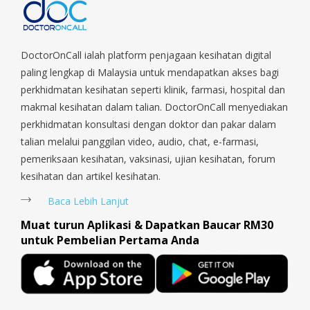
Parade, Marina, Macpherson, Mandai, Newton, Novena,
Orchard, Pasir Ris, Punggol, Potong Pasir, Paya Lebar,
Queenstown, Raffles Place, Rochor, River Valley, Sembawang,
Sengkang, Serangoon, Serangoon Rd, Seletar, Tampines, Toa
DoctorOnCall ialah platform penjagaan kesihatan digital
Payoh, Tanjong Pagar, Telok Blangah, Tanglin, Thomson, Tuas,
paling lengkap di Malaysia untuk mendapatkan akses bagi
Tengah, Upper East Coast, Upper Bukit Timah, Upper Thomson,
perkhidmatan kesihatan seperti klinik, farmasi, hospital dan
Woodlands, West Coast, Yishun, Yio Chu Kang.
makmal kesihatan dalam talian. DoctorOnCall menyediakan
perkhidmatan konsultasi dengan doktor dan pakar dalam
talian melalui panggilan video, audio, chat, e-farmasi,
pemeriksaan kesihatan, vaksinasi, ujian kesihatan, forum
kesihatan dan artikel kesihatan.
Baca Lebih Lanjut
Muat turun Aplikasi & Dapatkan Baucar RM30
untuk Pembelian Pertama Anda