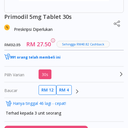
Primodil 5mg Tablet 30s
Preskripsi Diperlukan
RM 27.50
RM32.35
Sehingga RM40.82 Cashback
991 orang telah membeli ini
30s
Pilih Varian
RM 12
RM 4
Baucar
Hanya tinggal 46 lagi - cepat!
Terhad kepada 3 unit seorang