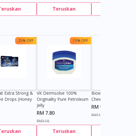
Teruskan
Teruskan
Teruskan
25% OFF
15% OFF
13%
at Extra Strong &
VK Dermsolve 100%
Biowell Zeero 200mg
ee Drops (Honey
Originality Pure Petroleum
Chewable Tablet
Jelly
RM 9.80
RM 7.80
RM11.27
RM9.18
Teruskan
Teruskan
Teruskan