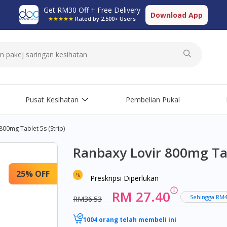
Get RM30 Off + Free Delivery
Download App
★★★★★
Rated by 2,500+ Users
Pusat Kesihatan
Pembelian Pukal
800mg Tablet 5s (strip)
Ranbaxy Lovir 800mg Tabl
25% OFF
Preskripsi Diperlukan
RM 27.40
Sehingga RM4
RM36.53
1004 orang telah membeli ini