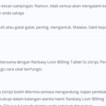
 kesan sampingan. Namun, tidak semua akan mengalami ke
To serve you better, would you like to head over to
DoctorOnCall Singapore
?
anda sahaja.
Continue to DoctorOnCall Singapore
 kulit atau gatal-gatal, pening, mengantuk, Malaise, Sakit kep
No, please do not redirect me
 bersama dengan Ranbaxy Lovir 800mg Tablet 5s (strip). P
gu cara ubat berfungsi.
 (strip) boleh diterima semasa mengandung. kajian pembi
ncukupi dalam kalangan wanita hamil. Ranbaxy Lovir 800mg T