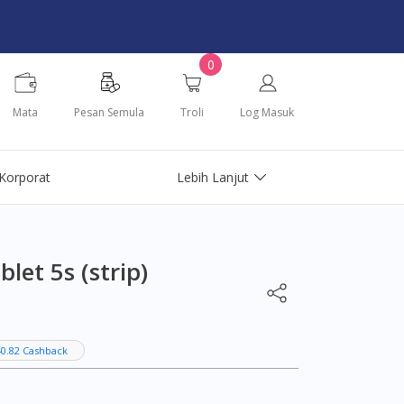
0
Mata
Pesan Semula
Troli
Log Masuk
Korporat
Lebih Lanjut
et 5s (strip)
0.82 Cashback