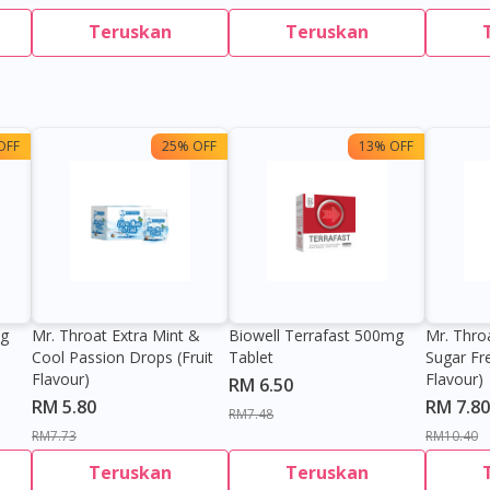
Teruskan
Teruskan
OFF
25% OFF
13% OFF
0g
Mr. Throat Extra Mint &
Biowell Terrafast 500mg
Mr. Thro
Cool Passion Drops (Fruit
Tablet
Sugar Fr
Flavour)
Flavour)
RM 6.50
RM 5.80
RM 7.80
RM7.48
RM7.73
RM10.40
Teruskan
Teruskan