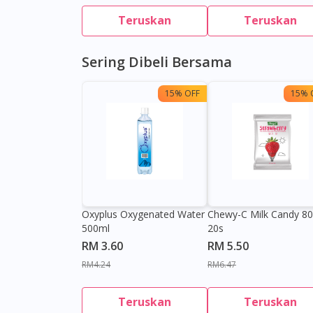
Teruskan
Teruskan
Sering Dibeli Bersama
15% OFF
15% 
Oxyplus Oxygenated Water
Chewy-C Milk Candy 8
500ml
20s
RM 3.60
RM 5.50
RM4.24
RM6.47
Teruskan
Teruskan