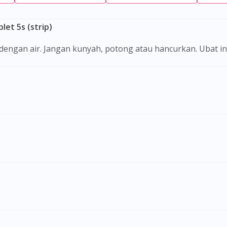
et 5s (strip)
i dengan air. Jangan kunyah, potong atau hancurkan. Ubat i
Visit DoctorOnCall Singapore
You seem to be shopping from Singapore
You are currently on DoctorOnCall.com.my, our Malaysian site.