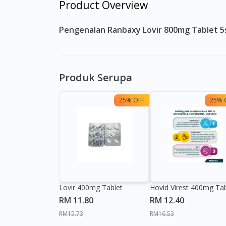
Product Overview
Pengenalan Ranbaxy Lovir 800mg Tablet 5s
Produk Serupa
25% OFF
25% 
Lovir 400mg Tablet
Hovid Virest 400mg Tab
RM 11.80
RM 12.40
RM15.73
RM16.53