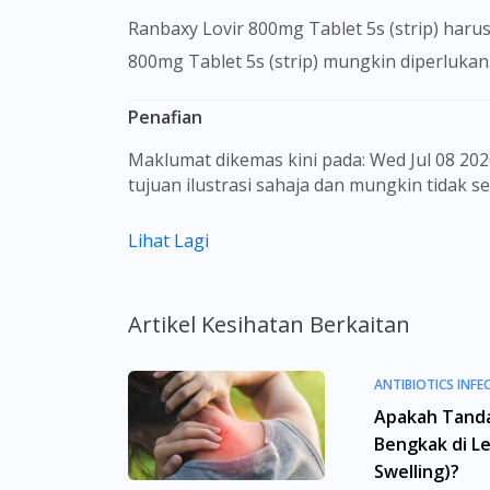
Ranbaxy Lovir 800mg Tablet 5s (strip) haru
800mg Tablet 5s (strip) mungkin diperlukan
Penafian
Maklumat dikemas kini pada: Wed Jul 08 2026 06:59:35 GMT+0000 (Coordinated Universal Time) Gambar barangan yang ditunjukkan hanya untuk
tujuan ilustrasi sahaja dan mungkin tidak 
Kandungan laman web ini adalah bertujuan
Lihat Lagi
sebagai rujukan kepada pengguna untuk m
dan kesan sampingan ubat-ubatan mungkin
untuk membuat diagnosis atau rawatan sendi
Artikel Kesihatan Berkaitan
sebelum mengambil atau menggunakan seba
aspek tentang ubat-ubatan yang berkenaan
menggantikannya.
ANTIBIOTICS INFE
Apakah Tand
Pemberian ubat-ubatan yang memerlukan pre
Bengkak di L
yang berdaftar di bawah Majlis Perubatan 
Swelling)?
doktor panel kami yang berdaftar. Ini buk