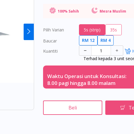
100% Sahih
Mesra Muslim
Pilih Varian
5s (strip)
35s
RM 12
RM 4
Baucar
Kuantiti
Terhad kepada 3 unit seo
Waktu Operasi untuk Konsultasi:
8.00 pagi hingga 8.00 malam
Beli
Te