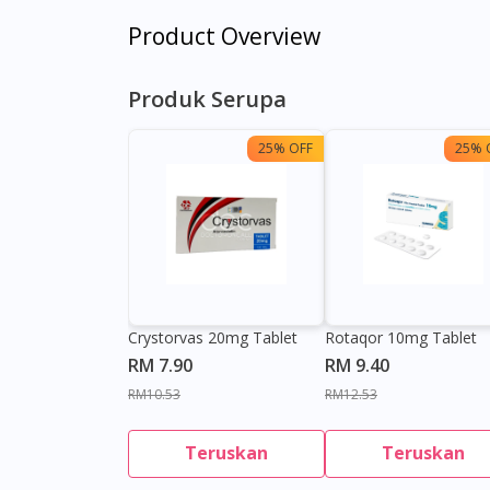
Product Overview
Produk Serupa
25% OFF
25% 
Crystorvas 20mg Tablet
Rotaqor 10mg Tablet
RM 7.90
RM 9.40
RM10.53
RM12.53
Teruskan
Teruskan