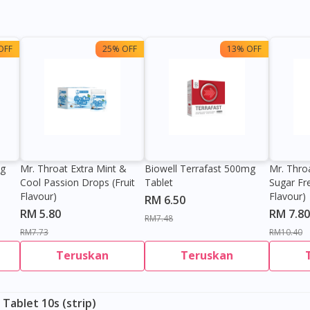
OFF
25% OFF
13% OFF
0g
Mr. Throat Extra Mint &
Biowell Terrafast 500mg
Mr. Thro
Cool Passion Drops (Fruit
Tablet
Sugar Fr
Flavour)
Flavour)
RM 6.50
RM 5.80
RM 7.80
RM7.48
RM7.73
RM10.40
Teruskan
Teruskan
ablet 10s (strip)