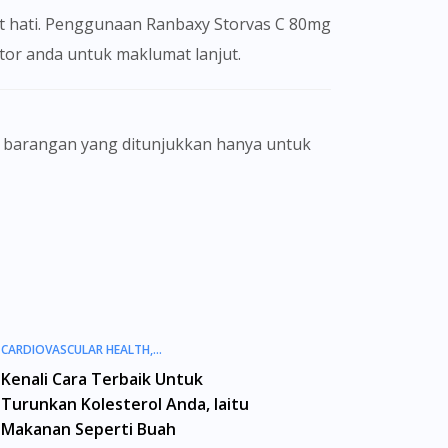
it hati. Penggunaan Ranbaxy Storvas C 80mg
ktor anda untuk maklumat lanjut.
gamal perubatan dan bukan bertujuan
eorang pengamal perubatan. Keberkesanan
ain. Kami tidak menyarankan pengguna
a doktor atau ahli farmasi bertauliah
erhad dan mungkin tidak merangkumi semua
namik antara doktor dan pesakit bukan
CARDIOVASCULAR HEALTH,
CHOLESTEROL MANAGEMENT
Kenali Cara Terbaik Untuk
preskripsi yang dikeluarkan oleh doktor
Turunkan Kolesterol Anda, Iaitu
matan tele-konsultasi dengan salah seorang
Makanan Seperti Buah
ukan kebenaran dari Lembaga Iklan Ubat