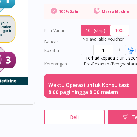
100% Sahih
Mesra Muslim
Pilih Varian
10s (strip)
100s
No available voucher
Baucar
Kuantiti
Terhad kepada 3 unit seo
Keterangan
Pra-Pesanan (Penghantaran
Waktu Operasi untuk Konsultasi:
8.00 pagi hingga 8.00 malam
Beli
Te