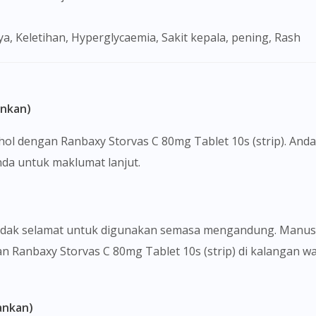
To serve you better, would you like to head over to
DoctorOnCall Singapore
?
ya, Keletihan, Hyperglycaemia, Sakit kepala, pening, Rash
Continue to DoctorOnCall Singapore
No, please do not redirect me
ankan)
hol dengan Ranbaxy Storvas C 80mg Tablet 10s (strip). And
nda untuk maklumat lanjut.
 tidak selamat untuk digunakan semasa mengandung. Manus
kan Ranbaxy Storvas C 80mg Tablet 10s (strip) di kalangan w
ankan)