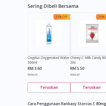
Sering Dibeli Bersama
15% OFF
15% 
Oxyplus Oxygenated Water
Chewy-C Milk Candy 8
500ml
20s
RM 3.60
RM 5.50
RM4.24
RM6.47
Teruskan
Teruskan
Cara Penggunaan Ranbaxy Storvas C 80mg T