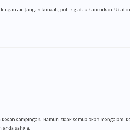
i dengan air. Jangan kunyah, potong atau hancurkan. Ubat i
Visit DoctorOnCall Singapore
You seem to be shopping from Singapore
 kesan sampingan. Namun, tidak semua akan mengalami ke
anda sahaja.
You are currently on DoctorOnCall.com.my, our Malaysian site.