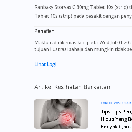
Ranbaxy Storvas C 80mg Tablet 10s (strip)
Tablet 10s (strip) pada pesakit dengan peny
Penafian
Maklumat dikemas kini pada: Wed Jul 01 2026 09:26:40 GMT+0000 (Coordinated Universal Time) Gambar barangan yang ditunjukkan hanya untuk
tujuan ilustrasi sahaja dan mungkin tidak 
Kandungan laman web ini adalah bertujuan
Lihat Lagi
sebagai rujukan kepada pengguna untuk m
dan kesan sampingan ubat-ubatan mungkin
untuk membuat diagnosis atau rawatan sendi
Artikel Kesihatan Berkaitan
sebelum mengambil atau menggunakan seba
aspek tentang ubat-ubatan yang berkenaan
menggantikannya.
CARDIOVASCULAR 
PRESSURE CONTRO
Tips-tips Pe
Pemberian ubat-ubatan yang memerlukan pre
CHOLESTEROL MA
Hidup Yang B
yang berdaftar di bawah Majlis Perubatan 
SMOKING CESSAT
Penyakit Jan
doktor panel kami yang berdaftar. Ini buk