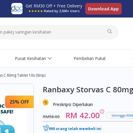
Get RM30 Off + Free Delivery
Download App
★★★★★
Rated by 2,500+ Users
Pusat Kesihatan
Pembelian Pukal
s C 80mg Tablet 10s (strip)
Ranbaxy Storvas C 80mg 
25% OFF
Preskripsi Diperlukan
RM 42.00
Sehingga RM4
RM56.00
990 orang telah membeli ini