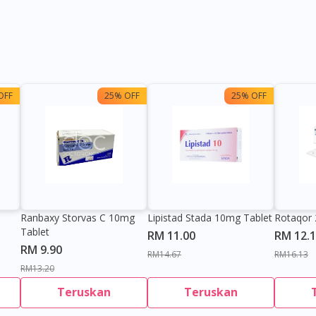
OFF
25% OFF
25% OFF
Ranbaxy Storvas C 10mg
Lipistad Stada 10mg Tablet
Rotaqor 
Tablet
RM 11.00
RM 12.
RM 9.90
RM14.67
RM16.13
RM13.20
Teruskan
Teruskan