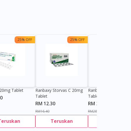
25% OFF
25% OFF
25%
20mg Tablet
Ranbaxy Storvas C 20mg
Ranbaxy Storvas C 4
Tablet
Tablet
10
RM 12.30
RM 21.50
RM16.40
RM28.67
Teruskan
Teruskan
Teruskan