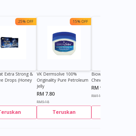
25% OFF
15% OFF
13%
at Extra Strong &
VK Dermsolve 100%
Biowell Zeero 200mg
ee Drops (Honey
Originality Pure Petroleum
Chewable Tablet
Jelly
RM 9.80
RM 7.80
RM11.27
RM9.18
Teruskan
Teruskan
Teruskan