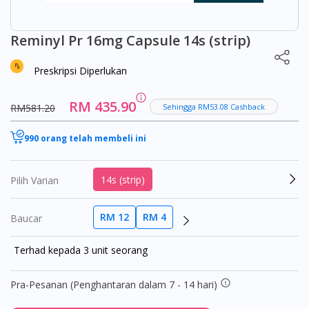
Reminyl Pr 16mg Capsule 14s (strip)
Preskripsi Diperlukan
RM 435.90
RM581.20
Sehingga RM53.08 Cashback
990 orang telah membeli ini
14s (strip)
Pilih Varian
RM 12
RM 4
Baucar
Terhad kepada 3 unit seorang
Pra-Pesanan (Penghantaran dalam 7 - 14 hari)