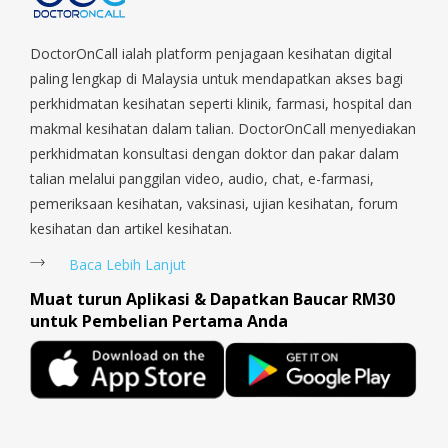
Parade, Marina, Macpherson, Mandai, Newton, Novena,
Orchard, Pasir Ris, Punggol, Potong Pasir, Paya Lebar,
Queenstown, Raffles Place, Rochor, River Valley, Sembawang,
DoctorOnCall ialah platform penjagaan kesihatan digital
Sengkang, Serangoon, Serangoon Rd, Seletar, Tampines, Toa
paling lengkap di Malaysia untuk mendapatkan akses bagi
Payoh, Tanjong Pagar, Telok Blangah, Tanglin, Thomson, Tuas,
perkhidmatan kesihatan seperti klinik, farmasi, hospital dan
Tengah, Upper East Coast, Upper Bukit Timah, Upper Thomson,
makmal kesihatan dalam talian. DoctorOnCall menyediakan
Woodlands, West Coast, Yishun, Yio Chu Kang.
perkhidmatan konsultasi dengan doktor dan pakar dalam
talian melalui panggilan video, audio, chat, e-farmasi,
pemeriksaan kesihatan, vaksinasi, ujian kesihatan, forum
kesihatan dan artikel kesihatan.
Baca Lebih Lanjut
Muat turun Aplikasi & Dapatkan Baucar RM30
untuk Pembelian Pertama Anda