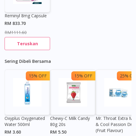
Reminyl 8mg Capsule
RM 833.70
RM1111.60
Teruskan
Sering Dibeli Bersama
15% OFF
15% OFF
25% OF
Oxyplus Oxygenated
Chewy-C Milk Candy
Mr. Throat Extra Min
Water 500ml
80g 20s
& Cool Passion Dro
(Fruit Flavour)
RM 3.60
RM 5.50