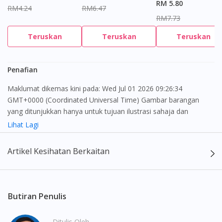
RM 5.80
RM4.24
RM6.47
RM7.73
Teruskan
Teruskan
Teruskan
Penafian
Maklumat dikemas kini pada: Wed Jul 01 2026 09:26:34
GMT+0000 (Coordinated Universal Time) Gambar barangan
yang ditunjukkan hanya untuk tujuan ilustrasi sahaja dan
mungkin tidak seperti produk yang sebenar
Lihat Lagi
Visit DoctorOnCall Singapore
Kandungan laman web ini adalah bertujuan untuk memberi
Artikel Kesihatan Berkaitan
maklumat sahaja, bagi kegunaan para pengamal perubatan dan
You seem to be shopping from Singapore
bukan bertujuan sebagai rujukan kepada pengguna untuk
membuat sebarang pembelian atau menggantikan nasihat
seorang pengamal perubatan. Keberkesanan dan kesan
Butiran Penulis
You are currently on DoctorOnCall.com.my, our Malaysian
sampingan ubat-ubatan mungkin berbeza dari seorang
site.
pengguna dengan pengguna yang lain. Kami tidak menyarankan
Ditulis Oleh