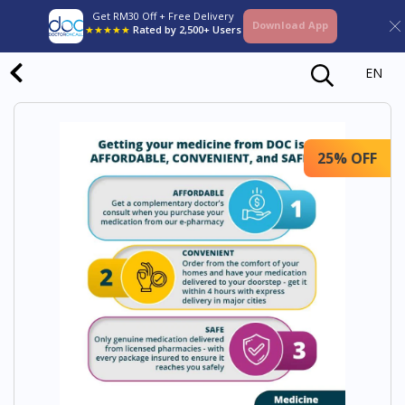
Get RM30 Off + Free Delivery
Download App
★★★★★
Rated by 2,500+ Users
EN
25% OFF