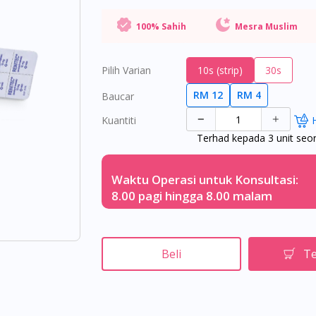
100% Sahih
Mesra Muslim
Pilih Varian
10s (strip)
30s
RM 12
RM 4
Baucar
Kuantiti
Terhad kepada 3 unit seo
Waktu Operasi untuk Konsultasi:
8.00 pagi hingga 8.00 malam
Beli
Te