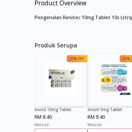
Product Overview
Pengenalan Renitec 10mg Tablet 10s (stri
Produk Serupa
25% OFF
25% 
Invoril 10mg Tablet
Invoril 5mg Tablet
RM 8.40
RM 9.40
RM11.20
RM12.53