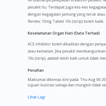
terutamanya pelepasan kreatinin pesakit. 
pesakit itu. Terdapat juga kes-kes kegagal
dengan kegagalan jantung yang teruk atau 
Renitec 10mg Tablet 10s (strip) boleh balik.
Keselamatan Organ Hati (Data Terhad)
ACE inhibitor boleh dikaitkan dengan peny
atau kematian. Jika pesakit membangunkan 
10s (strip), adalah lebih baik untuk tida
Penafian
Maklumat dikemas kini pada: Thu Aug 06 2026 01:17:46 GMT+0000 (Coordinated Universal Time) Gambar barangan yang ditunjukkan hanya untuk
tujuan ilustrasi sahaja dan mungkin tidak 
Kandungan laman web ini adalah bertujuan
Lihat Lagi
sebagai rujukan kepada pengguna untuk m