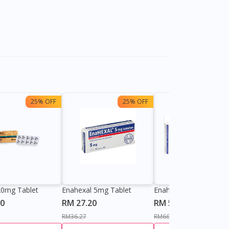
25% OFF
25% OFF
25%
20mg Tablet
Enahexal 5mg Tablet
Enahexal 20mg Tablet
60
RM 27.20
RM 50.10
RM36.27
RM66.80