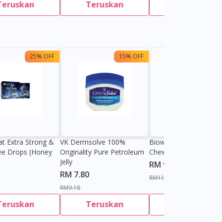
Teruskan
Teruskan
Teruskan
25% OFF
15% OFF
13%
at Extra Strong &
VK Dermsolve 100%
Biowell Zeero 200mg
ee Drops (Honey
Originality Pure Petroleum
Chewable Tablet
Jelly
RM 9.80
RM 7.80
RM11.27
RM9.18
Teruskan
Teruskan
Teruskan