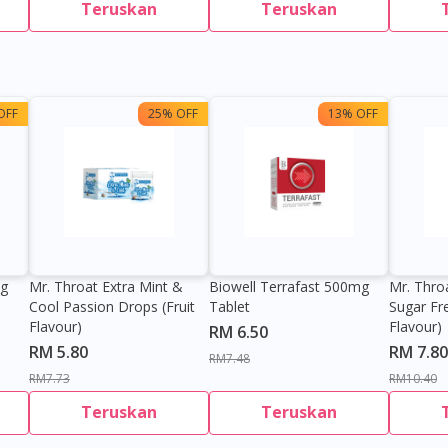
Teruskan
Teruskan
OFF
25% OFF
13% OFF
0g
Mr. Throat Extra Mint &
Biowell Terrafast 500mg
Mr. Thro
Cool Passion Drops (Fruit
Tablet
Sugar Fr
Flavour)
Flavour)
RM 6.50
RM 5.80
RM 7.80
RM7.48
RM7.73
RM10.40
Teruskan
Teruskan