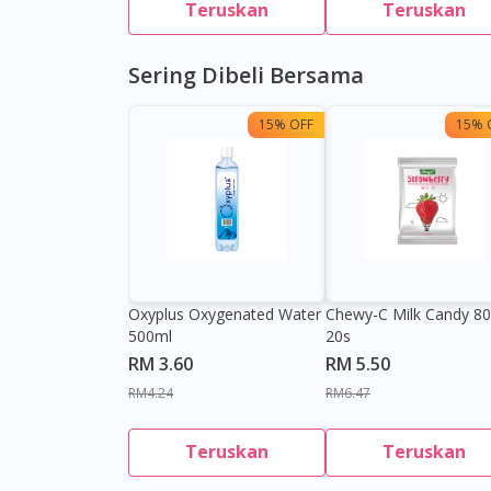
Teruskan
Teruskan
Sering Dibeli Bersama
15% OFF
15% 
Oxyplus Oxygenated Water
Chewy-C Milk Candy 8
500ml
20s
RM 3.60
RM 5.50
RM4.24
RM6.47
Teruskan
Teruskan