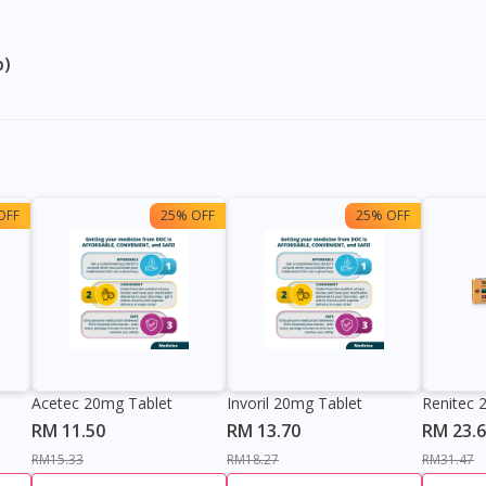
p)
OFF
25% OFF
25% OFF
Acetec 20mg Tablet
Invoril 20mg Tablet
Renitec 
RM 11.50
RM 13.70
RM 23.
RM15.33
RM18.27
RM31.47