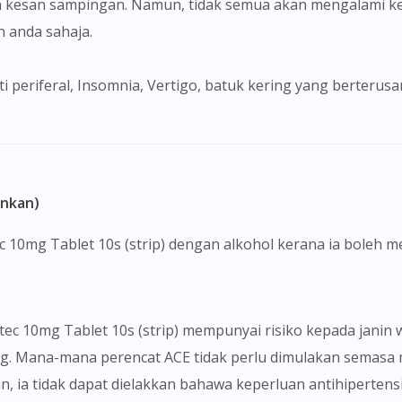
 kesan sampingan. Namun, tidak semua akan mengalami ke
To serve you better, would you like to head over to
anda sahaja.
DoctorOnCall Singapore
?
Continue to DoctorOnCall Singapore
No, please do not redirect me
ankan)
ec 10mg Tablet 10s (strip) dengan alkohol kerana ia boleh
itec 10mg Tablet 10s (strip) mempunyai risiko kepada jani
Mana-mana perencat ACE tidak perlu dimulakan semasa m
, ia tidak dapat dielakkan bahawa keperluan antihipertensi 