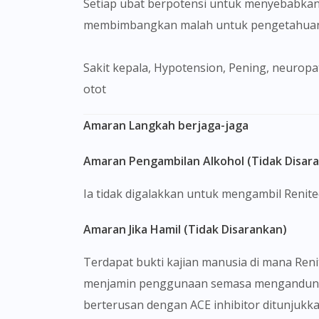
Setiap ubat berpotensi untuk menyebabkan
membimbangkan malah untuk pengetahuan 
Sakit kepala, Hypotension, Pening, neuropati periferal, Insomnia, Vertigo, batuk kering yang berterusan, loya, muntah, cirit-birit, Rash, Kekejangan
otot
Amaran Langkah berjaga-jaga
Amaran Pengambilan Alkohol (Tidak Disar
Ia tidak digalakkan untuk mengambil Renit
Amaran Jika Hamil (Tidak Disarankan)
Terdapat bukti kajian manusia di mana Ren
menjamin penggunaan semasa mengandung. 
berterusan dengan ACE inhibitor ditunjukkan