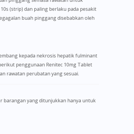
 buah pinggang semasa rawatan untuk
0s (strip) dan paling berlaku pada pesakit
 kegagalan buah pinggang disebabkan oleh
rkembang kepada nekrosis hepatik fulminant
 berikut penggunaan Renitec 10mg Tablet
kan rawatan perubatan yang sesuai.
gamal perubatan dan bukan bertujuan
eorang pengamal perubatan. Keberkesanan