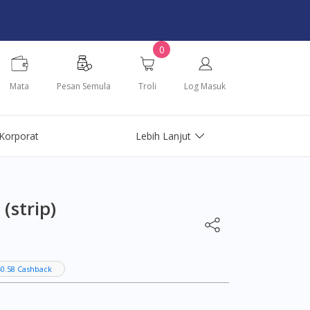
0
Mata
Pesan Semula
Troli
Log Masuk
Korporat
Lebih Lanjut
(strip)
0.58 Cashback