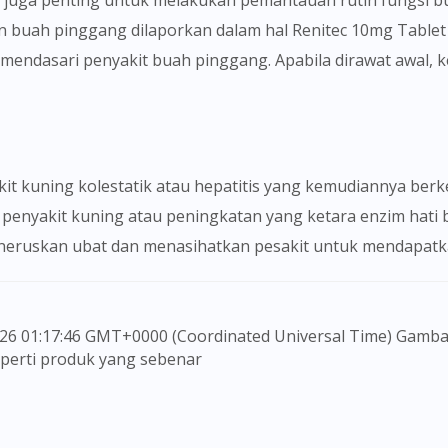
Ia juga penting untuk melakukan pemantauan rutin fungsi
an buah pinggang dilaporkan dalam hal Renitec 10mg Tablet 1
mendasari penyakit buah pinggang. Apabila dirawat awal,
akit kuning kolestatik atau hepatitis yang kemudiannya be
penyakit kuning atau peningkatan yang ketara enzim hati
k meneruskan ubat dan menasihatkan pesakit untuk mendapat
seperti produk yang sebenar
 untuk memberi maklumat sahaja, bagi kegunaan para pen
embuat sebarang pembelian atau menggantikan nasihat s