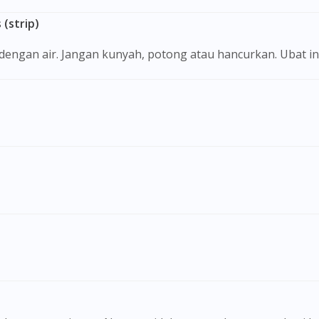
(strip)
i dengan air. Jangan kunyah, potong atau hancurkan. Ubat i
Visit DoctorOnCall Singapore
You seem to be shopping from Singapore
You are currently on DoctorOnCall.com.my, our Malaysian site.