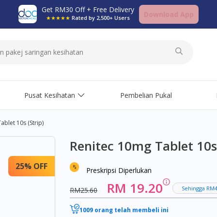
Get RM30 Off + Free Delivery
Download App
★★★★★
Rated by 2,500+ Users
Pusat Kesihatan
Pembelian Pukal
ablet 10s (strip)
Renitec 10mg Tablet 10s 
25% OFF
Preskripsi Diperlukan
RM 19.20
Sehingga RM4
RM25.60
1009 orang telah membeli ini