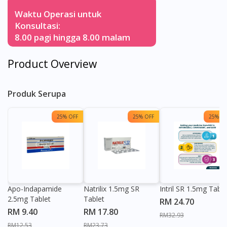
Waktu Operasi untuk
Konsultasi:
8.00 pagi hingga 8.00 malam
Product Overview
Produk Serupa
25% OFF
25% OFF
25% OF
Apo-Indapamide
Natrilix 1.5mg SR
Intril SR 1.5mg Table
2.5mg Tablet
Tablet
RM 24.70
RM 9.40
RM 17.80
RM32.93
RM12.53
RM23.73