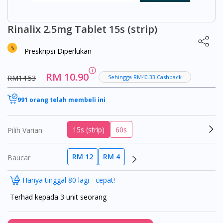
Rinalix 2.5mg Tablet 15s (strip)
Preskripsi Diperlukan
RM 10.90
RM14.53
Sehingga RM40.33 Cashback
991 orang telah membeli ini
15s (strip)
60s
Pilih Varian
RM 12
RM 4
Baucar
Hanya tinggal 80 lagi - cepat!
Terhad kepada 3 unit seorang