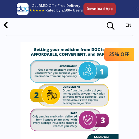
Get RM30 Off + Free Delivery
Download App
★★★★★
Rated by 2,500+ Users
EN
25% OFF