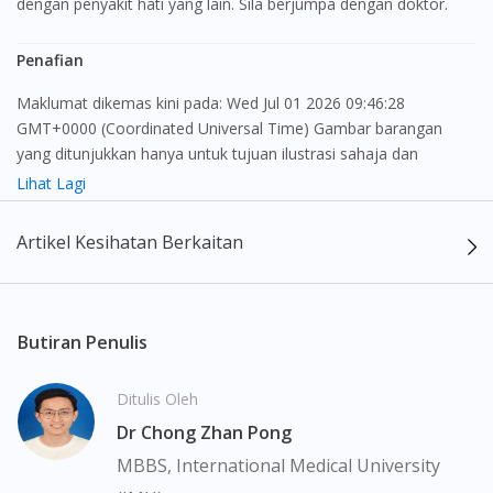
dengan penyakit hati yang lain. Sila berjumpa dengan doktor.
Penafian
Maklumat dikemas kini pada: Wed Jul 01 2026 09:46:28
GMT+0000 (Coordinated Universal Time) Gambar barangan
yang ditunjukkan hanya untuk tujuan ilustrasi sahaja dan
mungkin tidak seperti produk yang sebenar
Lihat Lagi
Kandungan laman web ini adalah bertujuan untuk memberi
Artikel Kesihatan Berkaitan
maklumat sahaja, bagi kegunaan para pengamal perubatan dan
bukan bertujuan sebagai rujukan kepada pengguna untuk
membuat sebarang pembelian atau menggantikan nasihat
seorang pengamal perubatan. Keberkesanan dan kesan
Butiran Penulis
sampingan ubat-ubatan mungkin berbeza dari seorang
pengguna dengan pengguna yang lain. Kami tidak menyarankan
Ditulis Oleh
pengguna untuk membuat diagnosis atau rawatan sendiri.
Dr Chong Zhan Pong
Pesakit haruslah sentiasa mendapatkan nasihat daripada doktor
atau ahli farmasi bertauliah sebelum mengambil atau
MBBS, International Medical University
menggunakan sebarang ubat-ubatan. Isi kandungan laman web