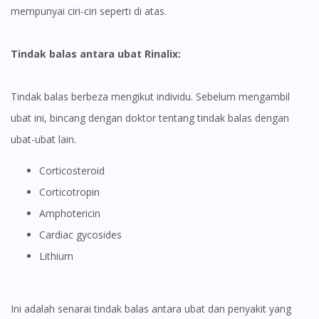
mempunyai ciri-ciri seperti di atas.
Tindak balas antara ubat Rinalix:
Tindak balas berbeza mengikut individu. Sebelum mengambil
ubat ini, bincang dengan doktor tentang tindak balas dengan
ubat-ubat lain.
Visit DoctorOnCall Singapore
Corticosteroid
Corticotropin
You seem to be shopping from Singapore
Amphotericin
Cardiac gycosides
You are currently on DoctorOnCall.com.my, our Malaysian
Lithium
site.
To serve you better, would you like to head over to
DoctorOnCall Singapore
?
Ini adalah senarai tindak balas antara ubat dan penyakit yang