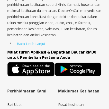
Payoh, Tanjong Pagar, Telok Blangah, Tanglin, Thomson, Tuas,
perkhidmatan kesihatan seperti klinik, farmasi, hospital dan
Tengah, Upper East Coast, Upper Bukit Timah, Upper Thomson,
makmal kesihatan dalam talian. DoctorOnCall menyediakan
Woodlands, West Coast, Yishun, Yio Chu Kang.
perkhidmatan konsultasi dengan doktor dan pakar dalam
talian melalui panggilan video, audio, chat, e-farmasi,
pemeriksaan kesihatan, vaksinasi, ujian kesihatan, forum
kesihatan dan artikel kesihatan.
Baca Lebih Lanjut
Muat turun Aplikasi & Dapatkan Baucar RM30
untuk Pembelian Pertama Anda
Perkhidmatan Kami
Maklumat Kesihatan
Beli Ubat
Pusat Kesihatan