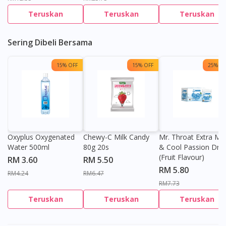
Teruskan
Teruskan
Teruskan
Sering Dibeli Bersama
15% OFF
15% OFF
25% OF
Oxyplus Oxygenated
Chewy-C Milk Candy
Mr. Throat Extra Min
Water 500ml
80g 20s
& Cool Passion Dro
(Fruit Flavour)
RM 3.60
RM 5.50
RM 5.80
RM4.24
RM6.47
RM7.73
Teruskan
Teruskan
Teruskan