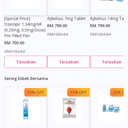
[Special Price]
Rybelsus 7mg Tablet
Rybelsus 14mg Tabl
Ozempic 1.34mg/ml
RM 799.00
RM 799.00
(0.25mg, 0.5mg/dose)
RM1263.64
RM1263.64
Pre-Filled Pen
RM 700.00
RM1152.82
Teruskan
Teruskan
Teruskan
Sering Dibeli Bersama
15% OFF
15% OFF
25% OF