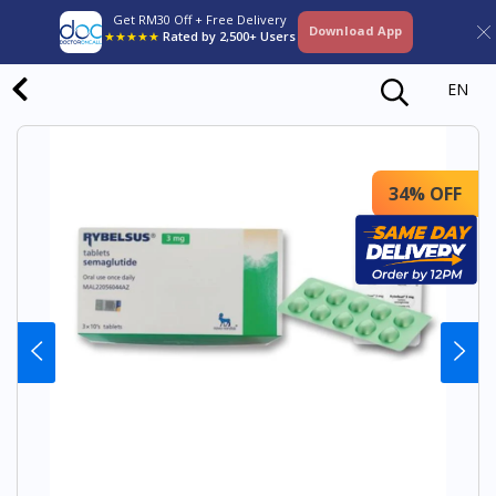
Get RM30 Off + Free Delivery
Download App
★★★★★
Rated by 2,500+ Users
EN
34% OFF