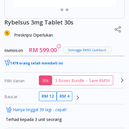
Rybelsus 3mg Tablet 30s
Preskripsi Diperlukan
RM 599.00
RM905.09
Sehingga RM55 Cashback
1479 orang telah membeli ini
30s
3 Boxes Bundle – Save RM50
Pilih Varian
RM 12
RM 4
Baucar
Hanya tinggal 39 lagi - cepat!
Terhad kepada 3 unit seorang