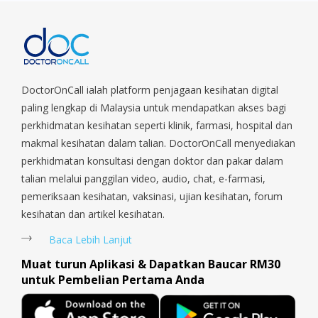
Park, Geylang, Hougang, Harbourfront, Holland, Jurong, Jurong
East, Jurong West, Kallang/ Whampoa, Lim Chu Kang, Marine
Parade, Marina, Macpherson, Mandai, Newton, Novena,
Orchard, Pasir Ris, Punggol, Potong Pasir, Paya Lebar,
Queenstown, Raffles Place, Rochor, River Valley, Sembawang,
Sengkang, Serangoon, Serangoon Rd, Seletar, Tampines, Toa
DoctorOnCall ialah platform penjagaan kesihatan digital
Payoh, Tanjong Pagar, Telok Blangah, Tanglin, Thomson, Tuas,
paling lengkap di Malaysia untuk mendapatkan akses bagi
Tengah, Upper East Coast, Upper Bukit Timah, Upper Thomson,
perkhidmatan kesihatan seperti klinik, farmasi, hospital dan
Woodlands, West Coast, Yishun, Yio Chu Kang.
makmal kesihatan dalam talian. DoctorOnCall menyediakan
perkhidmatan konsultasi dengan doktor dan pakar dalam
talian melalui panggilan video, audio, chat, e-farmasi,
pemeriksaan kesihatan, vaksinasi, ujian kesihatan, forum
kesihatan dan artikel kesihatan.
Baca Lebih Lanjut
Muat turun Aplikasi & Dapatkan Baucar RM30
untuk Pembelian Pertama Anda