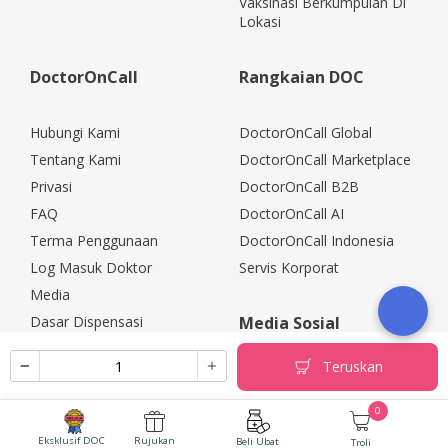
Vaksinasi Berkumpulan Di
Lokasi
DoctorOnCall
Rangkaian DOC
Hubungi Kami
DoctorOnCall Global
Tentang Kami
DoctorOnCall Marketplace
Privasi
DoctorOnCall B2B
FAQ
DoctorOnCall AI
Terma Penggunaan
DoctorOnCall Indonesia
Log Masuk Doktor
Servis Korporat
Media
Dasar Dispensasi
Media Sosial
Kerjaya
Teruskan
Rakan Kongsi Korporat
Polisi Pemulangan
0
Eksklusif DOC
Rujukan
Beli Ubat
Troli