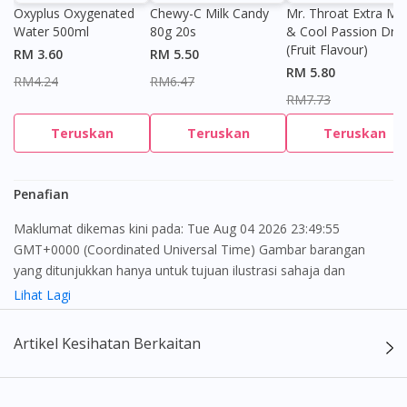
Oxyplus Oxygenated
Chewy-C Milk Candy
Mr. Throat Extra Min
Water 500ml
80g 20s
& Cool Passion Dro
(Fruit Flavour)
RM 3.60
RM 5.50
RM 5.80
RM4.24
RM6.47
RM7.73
Teruskan
Teruskan
Teruskan
Penafian
Maklumat dikemas kini pada: Tue Aug 04 2026 23:49:55
GMT+0000 (Coordinated Universal Time) Gambar barangan
yang ditunjukkan hanya untuk tujuan ilustrasi sahaja dan
Visit DoctorOnCall Singapore
mungkin tidak seperti produk yang sebenar
Lihat Lagi
Kandungan laman web ini adalah bertujuan untuk memberi
You seem to be shopping from Singapore
Artikel Kesihatan Berkaitan
maklumat sahaja, bagi kegunaan para pengamal perubatan dan
bukan bertujuan sebagai rujukan kepada pengguna untuk
You are currently on DoctorOnCall.com.my, our Malaysian
membuat sebarang pembelian atau menggantikan nasihat